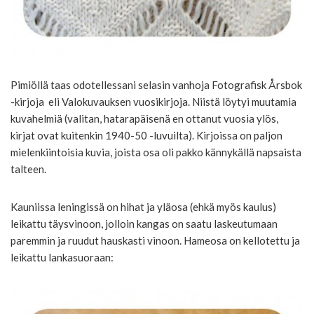
Pimiöllä taas odotellessani selasin vanhoja Fotografisk Årsbok
-kirjoja eli Valokuvauksen vuosikirjoja. Niistä löytyi muutamia
kuvahelmiä (valitan, hatarapäisenä en ottanut vuosia ylös,
kirjat ovat kuitenkin 1940-50 -luvuilta). Kirjoissa on paljon
mielenkiintoisia kuvia, joista osa oli pakko kännykällä napsaista
talteen.
Kauniissa leningissä on hihat ja yläosa (ehkä myös kaulus)
leikattu täysvinoon, jolloin kangas on saatu laskeutumaan
paremmin ja ruudut hauskasti vinoon. Hameosa on kellotettu ja
leikattu lankasuoraan: