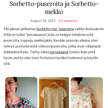
Sorbetto-puseroita ja Sorbetto-
mekko
August 18, 2013
4 Comments
Mä jaksan jankuttaa
Sorbetto top -kaavasta
vaikka ikuisuuksiin.
Siitä on tullut “peruskaava”, jolla on helppo tehdä kevyitä
puseroita, toppeja, mekkojakin. Kevään ja kesän aikana olen
tehnyt useita keveitä viskoosipuseroita, jotka ovat väljempiä
leikkaukseltaan. Tietty oikea
peruskaava
toimisi ihan yhtä
hyvin, mutta olen tuon Sorbeton hyväksi todennut ja käytän
sitä.