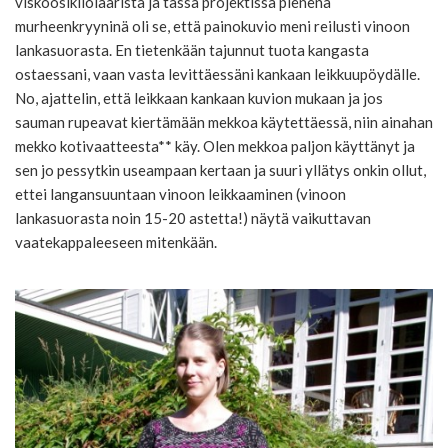
viskoosikilolaarista ja tässä projektissa pienenä
murheenkryyninä oli se, että painokuvio meni reilusti vinoon
lankasuorasta. En tietenkään tajunnut tuota kangasta
ostaessani, vaan vasta levittäessäni kankaan leikkuupöydälle.
No, ajattelin, että leikkaan kankaan kuvion mukaan ja jos
sauman rupeavat kiertämään mekkoa käytettäessä, niin ainahan
mekko kotivaatteesta** käy. Olen mekkoa paljon käyttänyt ja
sen jo pessytkin useampaan kertaan ja suuri yllätys onkin ollut,
ettei langansuuntaan vinoon leikkaaminen (vinoon
lankasuorasta noin 15-20 astetta!) näytä vaikuttavan
vaatekappaleeseen mitenkään.