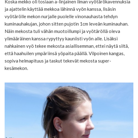
Koska mekko oli tosiaan a-linjainen ilman vyötärökavennuksia
ja ajattelin käyttää mekkoa lähinnä vyön kanssa, lisäsin
vyötärölle mekon nurjalle puolelle vinonauhasta tehdyn
kuminauhakujan, johon sitten pujotin 1cm leveän kuminauhan.
Näin mekosta tuli vähän muotoillumpi ja vyötäröllä oleva
ylimääräinen kanssa rypyttyy kauniisti vyön alle. Lisäksi
nahkainen vyö tekee mekosta asiallisemman, ettei näytä siltä,
että haahuilen ympäriinsä yöpaita päällä. Vilpoinen kangas,
sopiva helmapituus ja taskut tekevät mekosta super-
kesämekon.