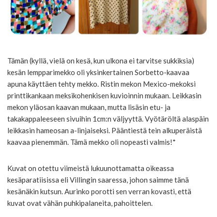
Tämän (kyllä, vielä on kesä, kun ulkona ei tarvitse sukkiksia)
kesän lempparimekko oli yksinkertainen Sorbetto-kaavaa
apuna käyttäen tehty mekko. Ristin mekon Mexico-mekoksi
printtikankaan meksikohenkisen kuvioinnin mukaan. Leikkasin
mekon yläosan kaavan mukaan, mutta lisäsin etu- ja
takakappaleeseen sivuihin 1cm:n väljyyttä. Vyötäröltä alaspäin
leikkasin hameosan a-linjaiseksi. Pääntiestä tein alkuperäistä
kaavaa pienemmän. Tämä mekko oli nopeasti valmis!*
Kuvat on otettu viimeistä lukuunottamatta oikeassa
kesäparatiisissa eli Villingin saaressa, johon saimme tänä
kesänäkin kutsun. Aurinko porotti sen verran kovasti, että
kuvat ovat vähän puhkipalaneita, pahoittelen.