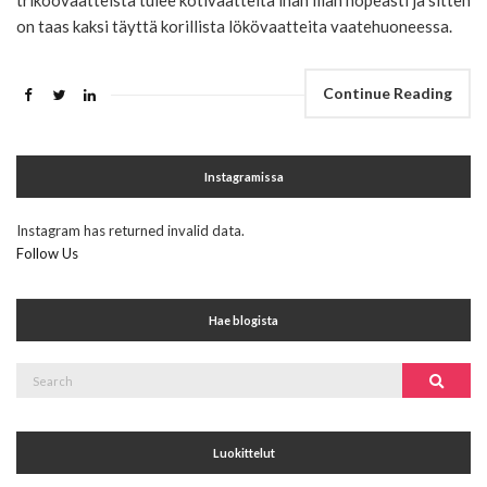
trikoovaatteista tulee kotivaatteita ihan liian nopeasti ja sitten
on taas kaksi täyttä korillista lökövaatteita vaatehuoneessa.
Continue Reading
Instagramissa
Instagram has returned invalid data.
Follow Us
Hae blogista
Search
Search
for:
Luokittelut