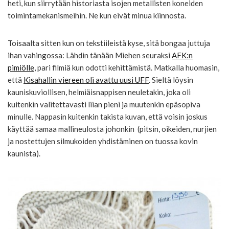
heti, kun siirrytään historiasta isojen metallisten koneiden
toimintamekanismeihin. Ne kun eivät minua kiinnosta.
Toisaalta sitten kun on tekstiileistä kyse, sitä bongaa juttuja
ihan vahingossa: Lähdin tänään Miehen seuraksi
AFK:n
pimiölle
, pari filmiä kun odotti kehittämistä. Matkalla huomasin,
että
Kisahallin viereen oli avattu uusi UFF
. Sieltä löysin
kauniskuviollisen, helmiäisnappisen neuletakin, joka oli
kuitenkin valitettavasti liian pieni ja muutenkin epäsopiva
minulle. Nappasin kuitenkin takista kuvan, että voisin joskus
käyttää samaa mallineulosta johonkin (pitsin, oikeiden, nurjien
ja nostettujen silmukoiden yhdistäminen on tuossa kovin
kaunista).