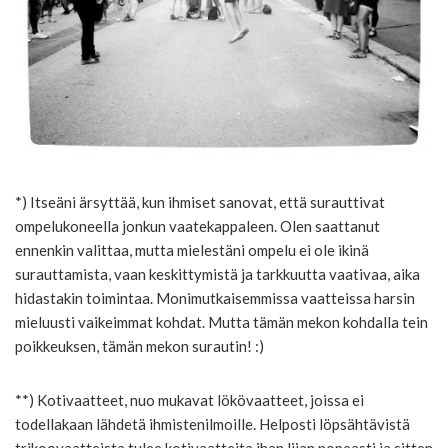
*) Itseäni ärsyttää, kun ihmiset sanovat, että surauttivat
ompelukoneella jonkun vaatekappaleen. Olen saattanut
ennenkin valittaa, mutta mielestäni ompelu ei ole ikinä
surauttamista, vaan keskittymistä ja tarkkuutta vaativaa, aika
hidastakin toimintaa. Monimutkaisemmissa vaatteissa harsin
mieluusti vaikeimmat kohdat. Mutta tämän mekon kohdalla tein
poikkeuksen, tämän mekon surautin! :)
**) Kotivaatteet, nuo mukavat lökövaatteet, joissa ei
todellakaan lähdetä ihmistenilmoille. Helposti löpsähtävistä