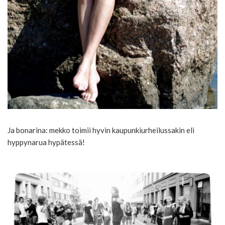
Ja bonarina: mekko toimii hyvin kaupunkiurheilussakin eli
hyppynarua hypätessä!