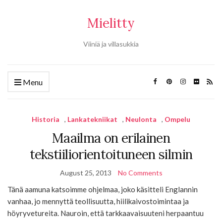
Mielitty
Viiniä ja villasukkia
Menu
Historia
,
Lankatekniikat
,
Neulonta
,
Ompelu
Maailma on erilainen
tekstiiliorientoituneen silmin
August 25, 2013
No Comments
Tänä aamuna katsoimme ohjelmaa, joko käsitteli Englannin
vanhaa, jo mennyttä teollisuutta, hiilikaivostoimintaa ja
höyryvetureita. Nauroin, että tarkkaavaisuuteni herpaantuu