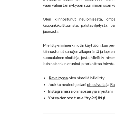
vaan valmistan nykyään suurimman osan vaa
Olen kiinnostunut neulomisesta, ompelem
kaupunkikulttuurista, palstaviljelystä, 
juomasta.
Mielitty-nimimerkin otin käyttöön, kun pe
kiinnostunut sanojen alkuperästä ja lapsena
suomalainen nimikirja, josta Mielitty-nime
kuin naisenkin etunimi ja tarkoittaa
toivott
Ravelryssa
olen nimellä Mielitty
Joukko neuleohjeitani
ohjesivulla
ja
Ra
Instagramissa
on näpsäisyjä arjestani
Yhteydenotot:
mielitty (at) iki.fi