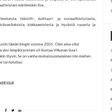
tteistani edelleenkin itse.
isesta, tekstiili-, kulttuuri- ja sosiaalihistoriasta,
päivävaelluksista, kokkaamistesta ja hyvästä ruuasta ja
rustin tämän blogin vuonna 2005. Olen aina ollut
 yksi lempikirjoistani oli Kustaa Vilkunan Suuri
nkin löysin. Se on vanha muinaissuomalainen niin miehen
ua
tai
haluttua.
velryssä