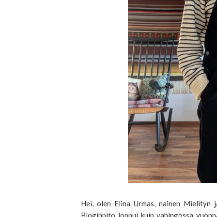
Hei, olen Elina Urmas, nainen Mielityn 
Bloginpito loppui kuin vahingossa vuonn