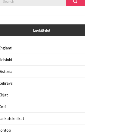
Search
or:
Luokittelut
Englanti
Helsinki
Historia
Kehräys
Kirjat
Koti
Lankatekniikat
Lontoo