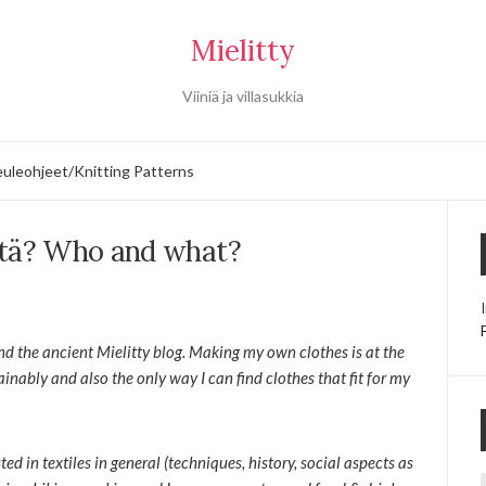
Mielitty
Viiniä ja villasukkia
uleohjeet/Knitting Patterns
itä? Who and what?
d the ancient Mielitty blog. Making my own clothes is at the
inably and also the only way I can find clothes that fit for my
sted in textiles in general (techniques, history, social aspects as