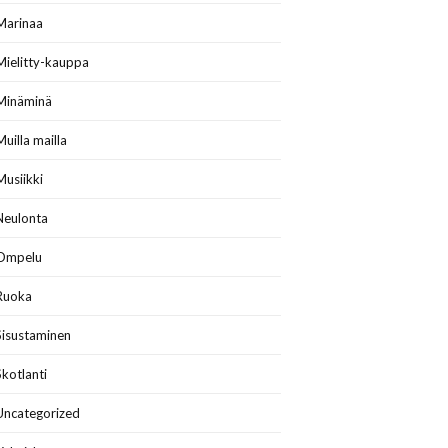
Marinaa
Mielitty-kauppa
Minäminä
Muilla mailla
Musiikki
Neulonta
Ompelu
Ruoka
Sisustaminen
Skotlanti
Uncategorized