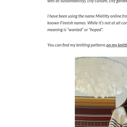
well as sustainability), city culture, city gar
I have been using the name Mielitty online fro
known Finnish names. While it’s not at all co
meaning is “wanted” or “hoped”.
You can find my knitting patterns
on my knitt