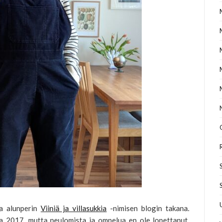
ja alunperin
Viiniä ja villasukkia
-nimisen blogin takana.
a 2017, mutta neulomista ja ompelua en ole lopettanut,