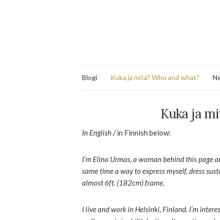
Blogi
Kuka ja mitä? Who and what?
Ne
Kuka ja m
In English /
in Finnish below:
I’m Elina Urmas, a woman behind this page an
same time a way to express myself, dress susta
almost 6ft. (182cm) frame.
I live and work in Helsinki, Finland. I’m intere