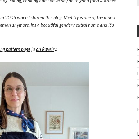
dening, hiking, cooking and I never say no to good food & drinks.
f
m 2005 when I started this blog. Mielitty is one of the oldest
mmon anymore, it’s a beautiful gender neutral name and it’s
ing pattern page
ja
on Ravelry
.