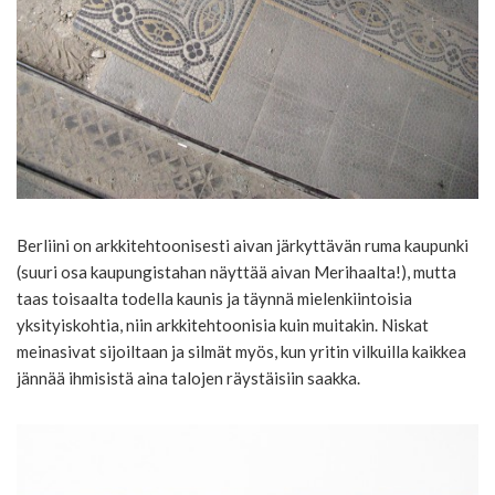
Berliini on arkkitehtoonisesti aivan järkyttävän ruma kaupunki
(suuri osa kaupungistahan näyttää aivan Merihaalta!), mutta
taas toisaalta todella kaunis ja täynnä mielenkiintoisia
yksityiskohtia, niin arkkitehtoonisia kuin muitakin. Niskat
meinasivat sijoiltaan ja silmät myös, kun yritin vilkuilla kaikkea
jännää ihmisistä aina talojen räystäisiin saakka.