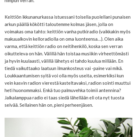
himpun verran.
Keittiön ikkunanurkassa istuessani toisella puolellani punaisen
arkun päällä kökötti taloutemme kolmas jäsen, jolla on
voimakas oma tahto: keittiön vanha putkiradio (vaikkakin myös
makuualkovin kelloradiolla on oma luonteensa…). Olen aika
varma, että keittiön radio on neitihenkilö, koska sen verran
oikutteleva on hän. Välillä hän toistaa musiikin virheettömästi
ja hyvin kuulaasti, välillä lähetys ei tahdo kuulua millään. En
tiedä vaikuttaako laatuun ilmankosteus vai -paine vai mikä.
Loukkaantumisen syitä voi olla myös useita, esimerkiksi kun
vein kasvin radion vierestä kasteltavaksi, radion sointi muuttui
heti huonommaksi. Enkä tuo palmuvehka toimii antennina?
Jalkalamppua radio ei taas siedä lähellään eli ota nyt tuosta
selvää. Sellainen hän on, pieni perheenjäsen.