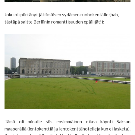
Joku oli piirtänyt jättimäisen sydämen ruohokentälle (hah,
tästäpä saitte Berliinin romanttisuuden epäilijät!):
Tämä oli minulle siis ensimmäinen oikea käynti Saksan
maaperällä (lentokenttiä ja lentokenttähotelleja kun ei lasketa).