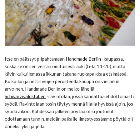
Itse en päässyt piipahtamaan
Handmade Berlin
-kaupassa,
koska se on sen verran omituisesti auki (ti-la 14-20), mutta
kävin kuikuilemassa ikkunan takana ruokapaikkaa etsimässä.
Kuikuilun ja nettisivujen perusteella kauppa on vierailun
arvoinen. Handmade Berlin on melko lähellä
Schwarzwaldstuben
-ravintolaa, jossa kannattaa ehdottomasti
syödä. Ravintolaan tosin täytyy mennä illalla hyvissä ajoin, jos
syödä aikoo. Kahdeksan jälkeen pöytää olisi joutunut
odottamaan tunnin, meidän paikalle ilmestyessämme pöytiä oli
onneksi yksi jäljellä.