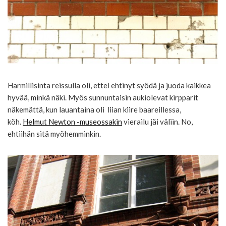
Harmillisinta reissulla oli, ettei ehtinyt syödä ja juoda kaikkea
hyvää, minkä näki. Myös sunnuntaisin aukiolevat kirpparit
näkemättä, kun lauantaina oli liian kiire baareillessa,
köh.
Helmut Newton -museossakin
vierailu jäi väliin. No,
ehtiihän sitä myöhemminkin.