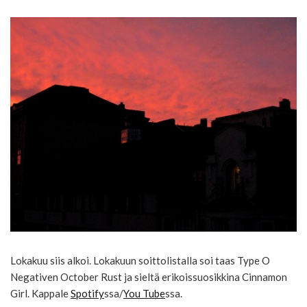
Lokakuu siis alkoi. Lokakuun soittolistalla soi taas Type O
Negativen October Rust ja sieltä erikoissuosikkina Cinnamon
Girl. Kappale
Spotify
ssa/
You Tube
ssa.