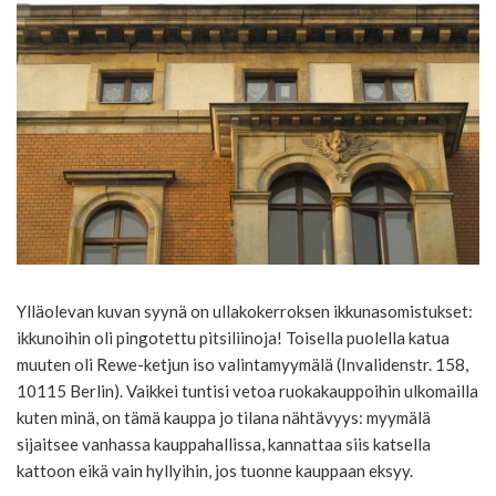
Ylläolevan kuvan syynä on ullakokerroksen ikkunasomistukset:
ikkunoihin oli pingotettu pitsiliinoja! Toisella puolella katua
muuten oli Rewe-ketjun iso valintamyymälä (Invalidenstr. 158,
10115 Berlin). Vaikkei tuntisi vetoa ruokakauppoihin ulkomailla
kuten minä, on tämä kauppa jo tilana nähtävyys: myymälä
sijaitsee vanhassa kauppahallissa, kannattaa siis katsella
kattoon eikä vain hyllyihin, jos tuonne kauppaan eksyy.