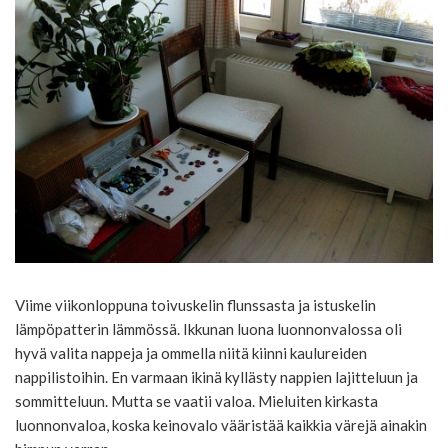
Viime viikonloppuna toivuskelin flunssasta ja istuskelin
lämpöpatterin lämmössä. Ikkunan luona luonnonvalossa oli
hyvä valita nappeja ja ommella niitä kiinni kaulureiden
nappilistoihin. En varmaan ikinä kyllästy nappien lajitteluun ja
sommitteluun. Mutta se vaatii valoa. Mieluiten kirkasta
luonnonvaloa, koska keinovalo vääristää kaikkia värejä ainakin