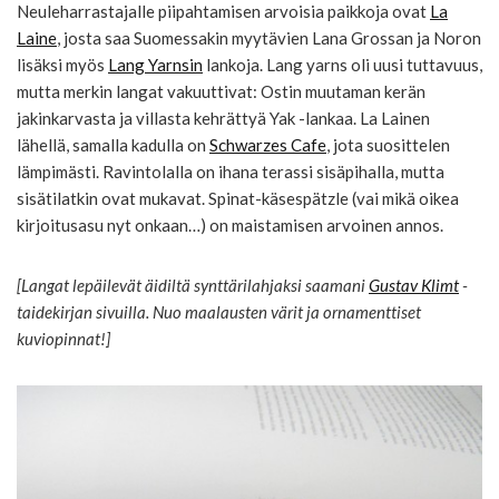
Neuleharrastajalle piipahtamisen arvoisia paikkoja ovat
La
Laine
, josta saa Suomessakin myytävien Lana Grossan ja Noron
lisäksi myös
Lang Yarnsin
lankoja. Lang yarns oli uusi tuttavuus,
mutta merkin langat vakuuttivat: Ostin muutaman kerän
jakinkarvasta ja villasta kehrättyä Yak -lankaa. La Lainen
lähellä, samalla kadulla on
Schwarzes Cafe
, jota suosittelen
lämpimästi. Ravintolalla on ihana terassi sisäpihalla, mutta
sisätilatkin ovat mukavat. Spinat-käsespätzle (vai mikä oikea
kirjoitusasu nyt onkaan…) on maistamisen arvoinen annos.
[Langat lepäilevät äidiltä synttärilahjaksi saamani
Gustav Klimt
-
taidekirjan sivuilla. Nuo maalausten värit ja ornamenttiset
kuviopinnat!]