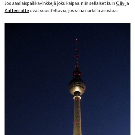
Jos aamiaispaikkavinkkejä joku kaipaa, niin sellaiset kuin
Oliv
ja
Kaffeemitte
ovat suositeltavia, jos siinä nurkilla asustaa.