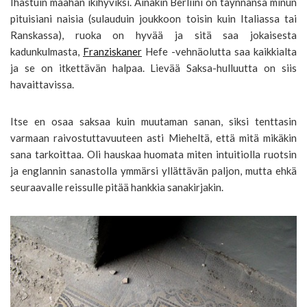
Ihastuin maahan ikihyviksi. Ainakin Berliini on täynnänsä minun
pituisiani naisia (sulauduin joukkoon toisin kuin Italiassa tai
Ranskassa), ruoka on hyvää ja sitä saa jokaisesta
kadunkulmasta,
Franziskaner
Hefe -vehnäolutta saa kaikkialta
ja se on itkettävän halpaa. Lievää Saksa-hulluutta on siis
havaittavissa.
Itse en osaa saksaa kuin muutaman sanan, siksi tenttasin
varmaan raivostuttavuuteen asti Mieheltä, että mitä mikäkin
sana tarkoittaa. Oli hauskaa huomata miten intuitiolla ruotsin
ja englannin sanastolla ymmärsi yllättävän paljon, mutta ehkä
seuraavalle reissulle pitää hankkia sanakirjakin.