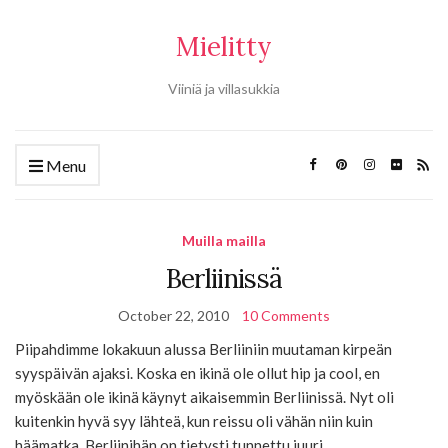
Mielitty
Viiniä ja villasukkia
Menu
Muilla mailla
Berliinissä
October 22, 2010
10 Comments
Piipahdimme lokakuun alussa Berliiniin muutaman kirpeän
syyspäivän ajaksi. Koska en ikinä ole ollut hip ja cool, en
myöskään ole ikinä käynyt aikaisemmin Berliinissä. Nyt oli
kuitenkin hyvä syy lähteä, kun reissu oli vähän niin kuin
häämatka. Berliinihän on tietysti tunnettu juuri