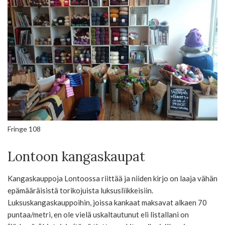
Fringe 108
Lontoon kangaskaupat
Kangaskauppoja Lontoossa riittää ja niiden kirjo on laaja vähän
epämääräisistä torikojuista luksusliikkeisiin.
Luksuskangaskauppoihin, joissa kankaat maksavat alkaen 70
puntaa/metri, en ole vielä uskaltautunut eli listallani on