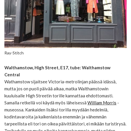
Ray-Stitch
Walthamstow, High Street, E17, tube: Walthamstow
Central
Wathamstow sijaitsee Victoria-metrolinjan päässä idässä,
mutta jos on puoli päivää aikaa, matka Walthamstowin
kuuluisalle High Streetin torille kannattaa ehdottomasti.
Samalla retkellä voi käydä myös läheisessä
William Morris
-
museossa. Kankaiden lisäksi torilla myydään hedelmiä,
kodintavaroita ja kaikenlaista enemmän ja vähemmän
tarpeellista eli tori on oikea päivittäistori, ei mikään turistirysä.
Torikadulla on myös oikeita kangaskauppoja, mutta niiden