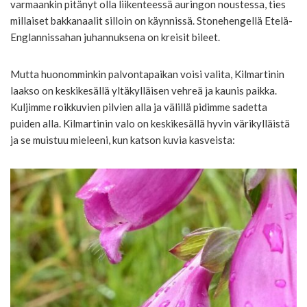
varmaankin pitänyt olla liikenteessä auringon noustessa, ties
millaiset bakkanaalit silloin on käynnissä. Stonehengellä Etelä-
Englannissahan juhannuksena on kreisit bileet.
Mutta huonomminkin palvontapaikan voisi valita, Kilmartinin
laakso on keskikesällä yltäkylläisen vehreä ja kaunis paikka.
Kuljimme roikkuvien pilvien alla ja välillä pidimme sadetta
puiden alla. Kilmartinin valo on keskikesällä hyvin värikylläistä
ja se muistuu mieleeni, kun katson kuvia kasveista: