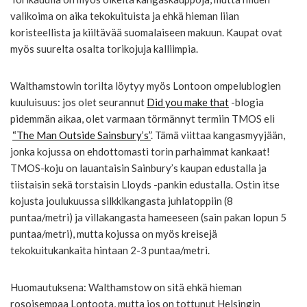
valikoima on aika tekokuituista ja ehkä hieman liian
koristeellista ja kiiltävää suomalaiseen makuun. Kaupat ovat
myös suurelta osalta torikojuja kalliimpia.
Walthamstowin torilta löytyy myös Lontoon ompelublogien
kuuluisuus: jos olet seurannut
Did you make that
-blogia
pidemmän aikaa, olet varmaan törmännyt termiin TMOS eli
“The Man Outside Sainsbury’s”
. Tämä viittaa kangasmyyjään,
jonka kojussa on ehdottomasti torin parhaimmat kankaat!
TMOS-koju on lauantaisin Sainbury’s kaupan edustalla ja
tiistaisin sekä torstaisin Lloyds -pankin edustalla. Ostin itse
kojusta joulukuussa silkkikangasta juhlatoppiin (8
puntaa/metri) ja villakangasta hameeseen (sain pakan lopun 5
puntaa/metri), mutta kojussa on myös kreisejä
tekokuitukankaita hintaan 2-3 puntaa/metri.
Huomautuksena: Walthamstow on sitä ehkä hieman
rosoisempaa Lontoota, mutta jos on tottunut Helsingin