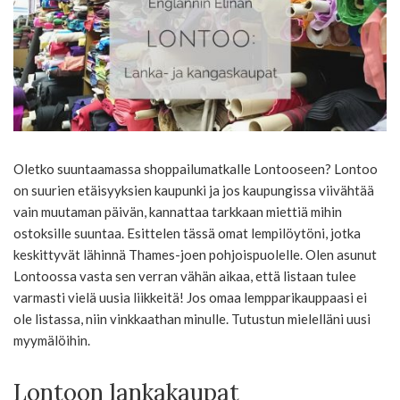
Oletko suuntaamassa shoppailumatkalle Lontooseen? Lontoo
on suurien etäisyyksien kaupunki ja jos kaupungissa viivähtää
vain muutaman päivän, kannattaa tarkkaan miettiä mihin
ostoksille suuntaa. Esittelen tässä omat lempilöytöni, jotka
keskittyvät lähinnä Thames-joen pohjoispuolelle. Olen asunut
Lontoossa vasta sen verran vähän aikaa, että listaan tulee
varmasti vielä uusia liikkeitä! Jos omaa lempparikauppaasi ei
ole listassa, niin vinkkaathan minulle. Tutustun mielelläni uusi
myymälöihin.
Lontoon lankakaupat