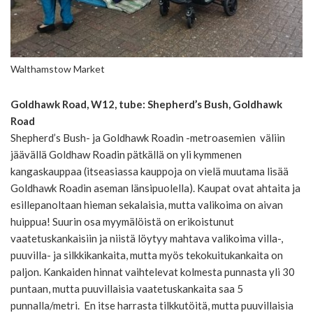
Walthamstow Market
Goldhawk Road, W12, tube: Shepherd’s Bush, Goldhawk
Road
Shepherd’s Bush- ja Goldhawk Roadin -metroasemien väliin
jäävällä Goldhaw Roadin pätkällä on yli kymmenen
kangaskauppaa (itseasiassa kauppoja on vielä muutama lisää
Goldhawk Roadin aseman länsipuolella). Kaupat ovat ahtaita ja
esillepanoltaan hieman sekalaisia, mutta valikoima on aivan
huippua! Suurin osa myymälöistä on erikoistunut
vaatetuskankaisiin ja niistä löytyy mahtava valikoima villa-,
puuvilla- ja silkkikankaita, mutta myös tekokuitukankaita on
paljon. Kankaiden hinnat vaihtelevat kolmesta punnasta yli 30
puntaan, mutta puuvillaisia vaatetuskankaita saa 5
punnalla/metri. En itse harrasta tilkkutöitä, mutta puuvillaisia