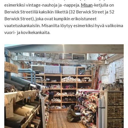
esimerkiksi vintage-nauhoja ja -nappeja.
Misan
-ketjulla on
Berwick Streetillä kaksikin liikettä (32 Berwick Street ja 52
Berwick Street), joka ovat kumpikin erikoistuneet
vaatetuskankaisiin. Misanilta löytyy esimerkiksi hyvä valikoima
vuori- ja kovikekankaita.