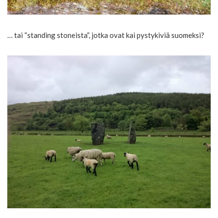
… tai “standing stoneista”, jotka ovat kai pystykiviä suomeksi?