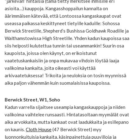
“järkevän” hintaisia (tämä tietty merkitsee ihmisille eri
asioita…) kauppoja. Kangasshoppailun kannalta on
äärimmäisen kätevää, että Lontoossa kangaskaupat ovat
useassa paikassa keskittyneet tietyille kaduille: Sohossa
Berwick Streetille, Shepherd’s Bushissa Goldhawk Roadille ja
Walthamstowissa High Streetille. Yhden kadun kaupoissa saa
siis helposti kulutettua tunnin tai useammankin! Suurin osa
kaupoista, joissa olen käynyt, on erikoistunut
vaatetuskankaisiin ja onpa mukavaa vihdoin löytää laaja
valikoima kankaita, joita oikeasti voi käyttää
arkivaatetuksessa! Trikoita ja neuloksia on tosin myynnissä
aika paljon vähemmän kuin suomalaisissa kaupoissa.
Berwick Street, W1, Soho
Kadun varrella sijaitsee useampia kangaskauppoja ja niiden
valikoima vaihtelee runsaasti. Hintatasoltaan myymälät ovat
aika arvokkaita, mutta kankaat ovat laadukkaita ja esillepano
on kaunis.
Cloth House
(47 Berwick Street) myy
luonnonkuituisia kankaita, käsinpainettuja puuvilloja ja