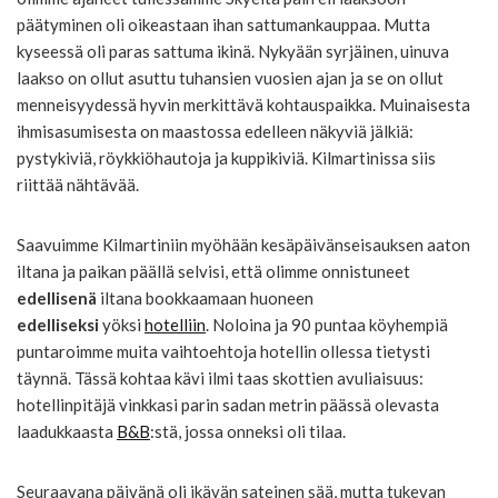
päätyminen oli oikeastaan ihan sattumankauppaa. Mutta
kyseessä oli paras sattuma ikinä. Nykyään syrjäinen, uinuva
laakso on ollut asuttu tuhansien vuosien ajan ja se on ollut
menneisyydessä hyvin merkittävä kohtauspaikka. Muinaisesta
ihmisasumisesta on maastossa edelleen näkyviä jälkiä:
pystykiviä, röykkiöhautoja ja kuppikiviä. Kilmartinissa siis
riittää nähtävää.
Saavuimme Kilmartiniin myöhään kesäpäivänseisauksen aaton
iltana ja paikan päällä selvisi, että olimme onnistuneet
edellisenä
iltana bookkaamaan huoneen
edelliseksi
yöksi
hotelliin
. Noloina ja 90 puntaa köyhempiä
puntaroimme muita vaihtoehtoja hotellin ollessa tietysti
täynnä. Tässä kohtaa kävi ilmi taas skottien avuliaisuus:
hotellinpitäjä vinkkasi parin sadan metrin päässä olevasta
laadukkaasta
B&B
:stä, jossa onneksi oli tilaa.
Seuraavana päivänä oli ikävän sateinen sää, mutta tukevan