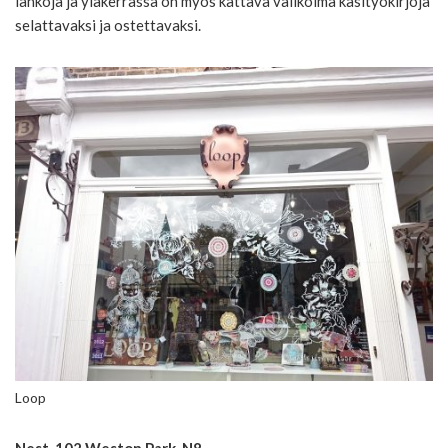
lankoja ja yläkerrassa on myös kattava valikoima käsityökirjoja
selattavaksi ja ostettavaksi.
Loop
Nest, 102 Weston Park, N8