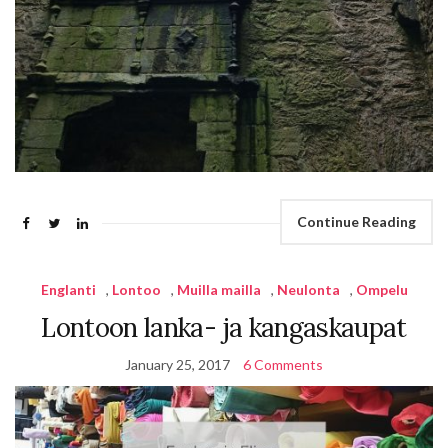
Continue Reading
Englanti
,
Lontoo
,
Muilla mailla
,
Neulonta
,
Ompelu
Lontoon lanka- ja kangaskaupat
January 25, 2017
6 Comments