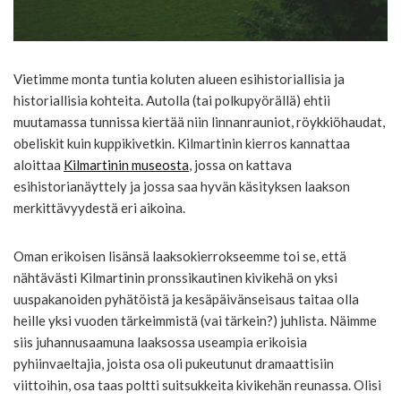
Vietimme monta tuntia koluten alueen esihistoriallisia ja
historiallisia kohteita. Autolla (tai polkupyörällä) ehtii
muutamassa tunnissa kiertää niin linnanrauniot, röykkiöhaudat,
obeliskit kuin kuppikivetkin. Kilmartinin kierros kannattaa
aloittaa
Kilmartinin museosta
, jossa on kattava
esihistorianäyttely ja jossa saa hyvän käsityksen laakson
merkittävyydestä eri aikoina.
Oman erikoisen lisänsä laaksokierrokseemme toi se, että
nähtävästi Kilmartinin pronssikautinen kivikehä on yksi
uuspakanoiden pyhätöistä ja kesäpäivänseisaus taitaa olla
heille yksi vuoden tärkeimmistä (vai tärkein?) juhlista. Näimme
siis juhannusaamuna laaksossa useampia erikoisia
pyhiinvaeltajia, joista osa oli pukeutunut dramaattisiin
viittoihin, osa taas poltti suitsukkeita kivikehän reunassa. Olisi