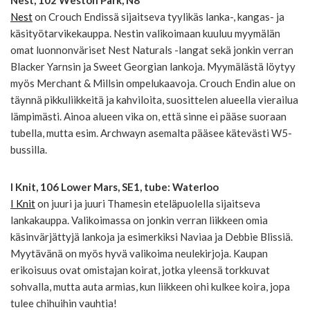
Nest
on Crouch Endissä sijaitseva tyylikäs lanka-, kangas- ja
käsityötarvikekauppa. Nestin valikoimaan kuuluu myymälän
omat luonnonväriset Nest Naturals -langat sekä jonkin verran
Blacker Yarnsin ja Sweet Georgian lankoja. Myymälästä löytyy
myös Merchant & Millsin ompelukaavoja. Crouch Endin alue on
täynnä pikkuliikkeitä ja kahviloita, suosittelen alueella vierailua
lämpimästi. Ainoa alueen vika on, että sinne ei pääse suoraan
tubella, mutta esim. Archwayn asemalta pääsee kätevästi W5-
bussilla.
I Knit, 106 Lower Mars, SE1, tube: Waterloo
I Knit
on juuri ja juuri Thamesin eteläpuolella sijaitseva
lankakauppa. Valikoimassa on jonkin verran liikkeen omia
käsinvärjättyjä lankoja ja esimerkiksi Naviaa ja Debbie Blissiä.
Myytävänä on myös hyvä valikoima neulekirjoja. Kaupan
erikoisuus ovat omistajan koirat, jotka yleensä torkkuvat
sohvalla, mutta auta armias, kun liikkeen ohi kulkee koira, jopa
tulee chihuihin vauhtia!