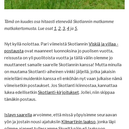
Tämä on kuudes osa hitaasti etenevää Skotlannin matkamme
matkakertomusta. Lue osat
1
,
2
,
3
,
4
ja
5
.
Nyt kyllä nolottaa. Pari viimeistä Skotlannin
Viskiä ja villaa -
postausta
ovat maanneet luonnoksina jo puolisen vuotta,
reissusta on yli puolitoista vuotta ja tällä välin olemme jo
muuttaneet samalle saarelle Skotlannin kanssa! Mutta minulla
on muutama Skotlanti-aiheinen vinkki jäljellä, jotka jakaisin
mielelläni muidenkin kanssa eli enköhän nyt vaan julkaise nämä
viimeisetkin postaukset. Jos Skotlanti kiinnostaa, kannattaa
lukea edellisetkin
Skotlanti-kirjoitukset
. Jollei, niin skippaa
tämäkin postaus.
Islayn saarella
arvoimme, että missä yöpyisimme seuraavan
yön ja jostain nousi ajatuksiin
Kilmartinin laakso
, jonka läpi
olimme ajaneet tullessamme Skyeltä päin eli laaksoon