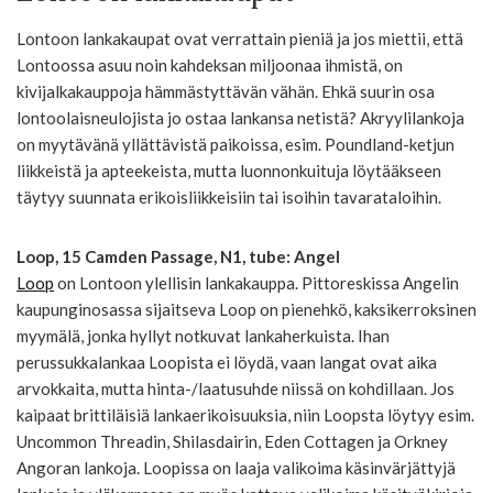
Lontoon lankakaupat ovat verrattain pieniä ja jos miettii, että
Lontoossa asuu noin kahdeksan miljoonaa ihmistä, on
kivijalkakauppoja hämmästyttävän vähän. Ehkä suurin osa
lontoolaisneulojista jo ostaa lankansa netistä? Akryylilankoja
on myytävänä yllättävistä paikoissa, esim. Poundland-ketjun
liikkeistä ja apteekeista, mutta luonnonkuituja löytääkseen
täytyy suunnata erikoisliikkeisiin tai isoihin tavarataloihin.
Loop, 15 Camden Passage, N1, tube: Angel
Loop
on Lontoon ylellisin lankakauppa. Pittoreskissa Angelin
kaupunginosassa sijaitseva Loop on pienehkö, kaksikerroksinen
myymälä, jonka hyllyt notkuvat lankaherkuista. Ihan
perussukkalankaa Loopista ei löydä, vaan langat ovat aika
arvokkaita, mutta hinta-/laatusuhde niissä on kohdillaan. Jos
kaipaat brittiläisiä lankaerikoisuuksia, niin Loopsta löytyy esim.
Uncommon Threadin, Shilasdairin, Eden Cottagen ja Orkney
Angoran lankoja. Loopissa on laaja valikoima käsinvärjättyjä