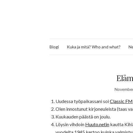
Blogi
Kuka ja mitä? Who and what?
Ne
Eläm
November
Uudessa työpaikassani soi
Classic FM
Olen innostunut kirjoneuleista (taas v
Kuukauden päästä on joulu.
Löysin vihdoin
Huuto.netin
kautta Kihl
vuodelta 1945 kertoo kuinka valmist