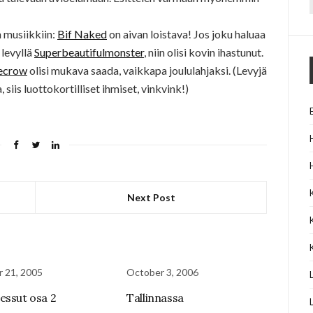
f
 musiikkiin:
Bif Naked
on aivan loistava! Jos joku haluaa
 levyllä
Superbeautifulmonster
, niin olisi kovin ihastunut.
recrow
olisi mukava saada, vaikkapa joululahjaksi. (Levyjä
siis luottokortilliset ihmiset, vinkvink!)
Next Post
 21, 2005
October 3, 2006
essut osa 2
Tallinnassa