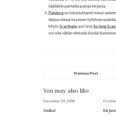
täälläkin parhaita paloja kirjasta.
Pandora
on tutustuttanut minut uuteen
lahjoa minua kyseisen tyttösen uudella
Myös
Scarlingin
uusi levy
So long Sca
voi olla vähän nihkeää löytää Suomesta, 
Previous Post
You may also like
December 24, 2008
October
Joulua!
Kirjam