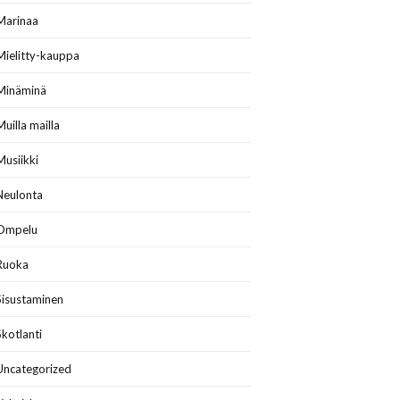
Marinaa
Mielitty-kauppa
Minäminä
Muilla mailla
Musiikki
Neulonta
Ompelu
Ruoka
Sisustaminen
Skotlanti
Uncategorized