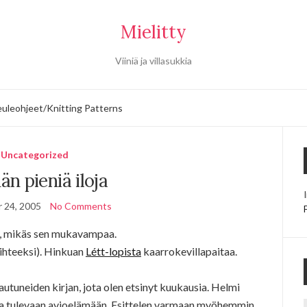
Mielitty
Viiniä ja villasukkia
uleohjeet/Knitting Patterns
Uncategorized
än pieniä iloja
 24, 2005
No Comments
, mikäs sen mukavampaa.
aihteeksi). Hinkuan
Létt-lopista
kaarrokevillapaitaa.
autuneiden kirjan, jota olen etsinyt kuukausia. Helmi
ua tulevaan avioelämään. Esittelen varmaan myöhemmin