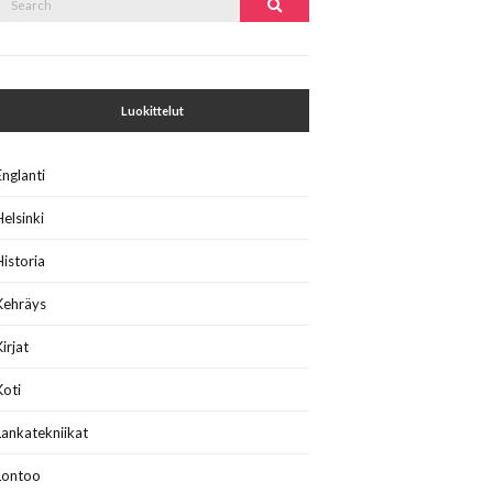
Search
or:
Luokittelut
Englanti
Helsinki
Historia
Kehräys
Kirjat
Koti
Lankatekniikat
Lontoo