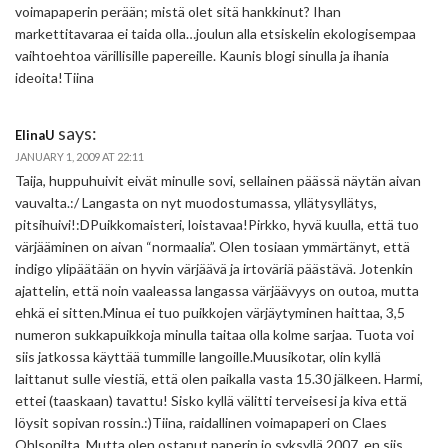
voimapaperin perään; mistä olet sitä hankkinut? Ihan
markettitavaraa ei taida olla…joulun alla etsiskelin ekologisempaa
vaihtoehtoa värillisille papereille. Kaunis blogi sinulla ja ihania
ideoita!Tiina
says:
ElinaU
JANUARY 1, 2009 AT 22:11
Taija, huppuhuivit eivät minulle sovi, sellainen päässä näytän aivan
vauvalta.:/ Langasta on nyt muodostumassa, yllätysyllätys,
pitsihuivi!:DPuikkomaisteri, loistavaa!Pirkko, hyvä kuulla, että tuo
värjääminen on aivan “normaalia”. Olen tosiaan ymmärtänyt, että
indigo ylipäätään on hyvin värjäävä ja irtoväriä päästävä. Jotenkin
ajattelin, että noin vaaleassa langassa värjäävyys on outoa, mutta
ehkä ei sitten.Minua ei tuo puikkojen värjäytyminen haittaa, 3,5
numeron sukkapuikkoja minulla taitaa olla kolme sarjaa. Tuota voi
siis jatkossa käyttää tummille langoille.Muusikotar, olin kyllä
laittanut sulle viestiä, että olen paikalla vasta 15.30 jälkeen. Harmi,
ettei (taaskaan) tavattu! Sisko kyllä välitti terveisesi ja kiva että
löysit sopivan rossin.:)Tiina, raidallinen voimapaperi on Claes
Ohlsonilta. Mutta olen ostanut paperin jo syksyllä 2007, en siis