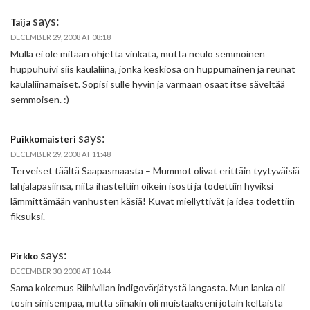
says:
Taija
DECEMBER 29, 2008 AT 08:18
Mulla ei ole mitään ohjetta vinkata, mutta neulo semmoinen
huppuhuivi siis kaulaliina, jonka keskiosa on huppumainen ja reunat
kaulaliinamaiset. Sopisi sulle hyvin ja varmaan osaat itse säveltää
semmoisen. :)
says:
Puikkomaisteri
DECEMBER 29, 2008 AT 11:48
Terveiset täältä Saapasmaasta – Mummot olivat erittäin tyytyväisiä
lahjalapasiinsa, niitä ihasteltiin oikein isosti ja todettiin hyviksi
lämmittämään vanhusten käsiä! Kuvat miellyttivät ja idea todettiin
fiksuksi.
says:
Pirkko
DECEMBER 30, 2008 AT 10:44
Sama kokemus Riihivillan indigovärjätystä langasta. Mun lanka oli
tosin sinisempää, mutta siinäkin oli muistaakseni jotain keltaista