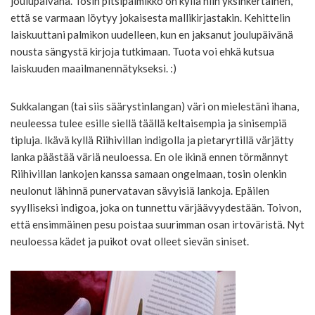
joulupäivänä. Tosin pitsipalmikko on kyllä niin yksinkertainen,
että se varmaan löytyy jokaisesta mallikirjastakin. Kehittelin
laiskuuttani palmikon uudelleen, kun en jaksanut joulupäivänä
nousta sängystä kirjoja tutkimaan. Tuota voi ehkä kutsua
laiskuuden maailmanennätykseksi. :)
Sukkalangan (tai siis säärystinlangan) väri on mielestäni ihana,
neuleessa tulee esille siellä täällä keltaisempia ja sinisempiä
tipluja. Ikävä kyllä Riihivillan indigolla ja pietaryrtillä värjätty
lanka päästää väriä neuloessa. En ole ikinä ennen törmännyt
Riihivillan lankojen kanssa samaan ongelmaan, tosin olenkin
neulonut lähinnä punervatavan sävyisiä lankoja. Epäilen
syylliseksi indigoa, joka on tunnettu värjäävyydestään. Toivon,
että ensimmäinen pesu poistaa suurimman osan irtoväristä. Nyt
neuloessa kädet ja puikot ovat olleet sievän siniset.