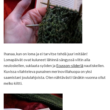
Ihanaa, kun on loma ja ei tarvitse tehdä juuri mitään!
Lomapäivät ovat kuluneet lähinnä sängyssä viltin alla
neuloskellen, suklaata syöden ja
Ecusson-siideriä
nautiskellen.
Kuvissa vilahteleva punainen merinovillahuopa on yksi
saamistani joululahjoista. Olen nähtävästi tänäkin vuonna ollut
melko kiltti.