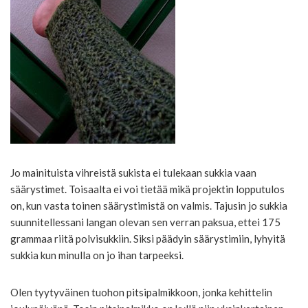
Jo mainituista vihreistä sukista ei tulekaan sukkia vaan
säärystimet. Toisaalta ei voi tietää mikä projektin lopputulos
on, kun vasta toinen säärystimistä on valmis. Tajusin jo sukkia
suunnitellessani langan olevan sen verran paksua, ettei 175
grammaa riitä polvisukkiin. Siksi päädyin säärystimiin, lyhyitä
sukkia kun minulla on jo ihan tarpeeksi.
Olen tyytyväinen tuohon pitsipalmikkoon, jonka kehittelin