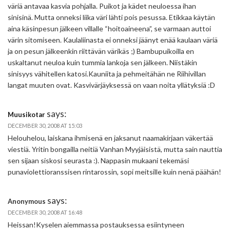
väriä antavaa kasvia pohjalla. Puikot ja kädet neuloessa ihan
sinisinä. Mutta onneksi liika väri lähti pois pesussa. Etikkaa käytän
aina käsinpesun jälkeen villalle “hoitoaineena”, se varmaan auttoi
värin sitomiseen. Kaulaliinasta ei onneksi jäänyt enää kaulaan väriä
ja on pesun jälkeenkin riittävän värikäs ;) Bambupuikoilla en
uskaltanut neuloa kuin tummia lankoja sen jälkeen. Niistäkin
sinisyys vähitellen katosi.Kauniita ja pehmeitähän ne Riihivillan
langat muuten ovat. Kasvivärjäyksessä on vaan noita yllätyksiä :D
says:
Muusikotar
DECEMBER 30, 2008 AT 15:03
Helouhelou, laiskana ihmisenä en jaksanut naamakirjaan väkertää
viestiä. Yritin bongailla neitiä Vanhan Myyjäisistä, mutta sain nauttia
sen sijaan siskosi seurasta :). Nappasin mukaani tekemäsi
punaviolettioranssisen rintarossin, sopi meitsille kuin nenä päähän!
says:
Anonymous
DECEMBER 30, 2008 AT 16:48
Heissan!Kyselen aiemmassa postauksessa esiintyneen