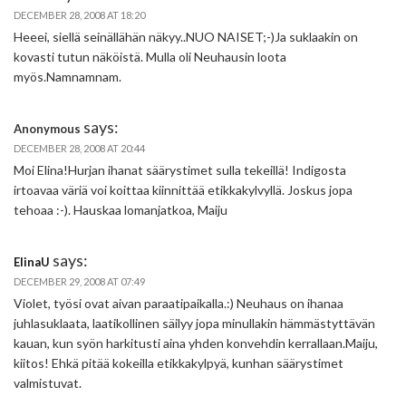
DECEMBER 28, 2008 AT 18:20
Heeei, siellä seinällähän näkyy..NUO NAISET;-)Ja suklaakin on
kovasti tutun näköistä. Mulla oli Neuhausin loota
myös.Namnamnam.
says:
Anonymous
DECEMBER 28, 2008 AT 20:44
Moi Elina!Hurjan ihanat säärystimet sulla tekeillä! Indigosta
irtoavaa väriä voi koittaa kiinnittää etikkakylvyllä. Joskus jopa
tehoaa :-). Hauskaa lomanjatkoa, Maiju
says:
ElinaU
DECEMBER 29, 2008 AT 07:49
Violet, työsi ovat aivan paraatipaikalla.:) Neuhaus on ihanaa
juhlasuklaata, laatikollinen säilyy jopa minullakin hämmästyttävän
kauan, kun syön harkitusti aina yhden konvehdin kerrallaan.Maiju,
kiitos! Ehkä pitää kokeilla etikkakylpyä, kunhan säärystimet
valmistuvat.