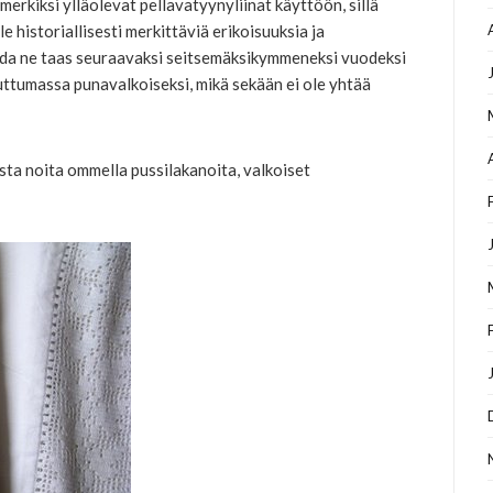
rkiksi ylläolevat pellavatyynyliinat käyttöön, sillä
le historiallisesti merkittäviä erikoisuuksia ja
ida ne taas seuraavaksi seitsemäksikymmeneksi vuodeksi
uttumassa punavalkoiseksi, mikä sekään ei ole yhtää
sasta noita ommella pussilakanoita, valkoiset