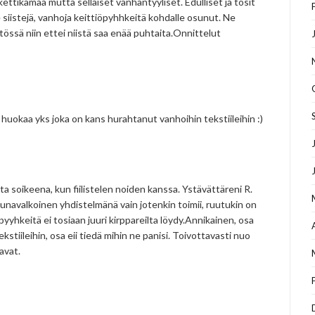
ettikamaa mutta sellaiset vanhantyyliset. Edulliset ja tosit
e siistejä, vanhoja keittiöpyhhkeitä kohdalle osunut. Ne
ssä niin ettei niistä saa enää puhtaita.Onnittelut
, huokaa yks joka on kans hurahtanut vanhoihin tekstiileihin :)
sta soikeena, kun fiilistelen noiden kanssa. Ystävättäreni R.
unavalkoinen yhdistelmänä vain jotenkin toimii, ruutukin on
öpyyhkeitä ei tosiaan juuri kirppareilta löydy.Annikainen, osa
tiileihin, osa eii tiedä mihin ne panisi. Toivottavasti nuo
avat.