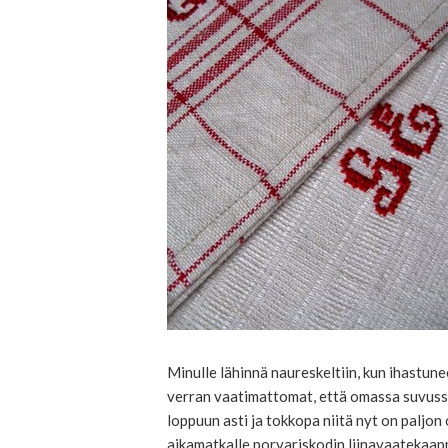
Minulle lähinnä naureskeltiin, kun ihastun
verran vaatimattomat, että omassa suvussan
loppuun asti ja tokkopa niitä nyt on paljo
aikamatkalle porvariskodin liinavaatekaap