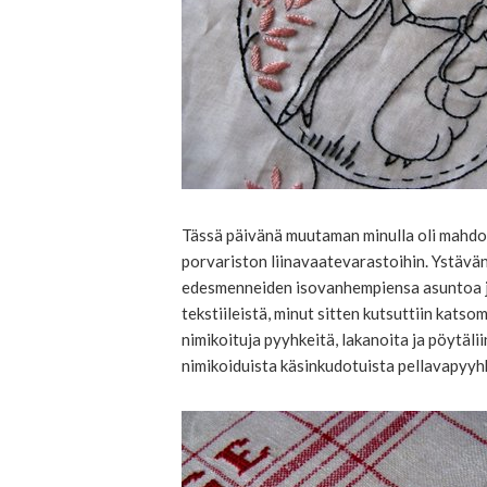
Tässä päivänä muutaman minulla oli mahdol
porvariston liinavaatevarastoihin. Ystävän
edesmenneiden isovanhempiensa asuntoa ja
tekstiileistä, minut sitten kutsuttiin katso
nimikoituja pyyhkeitä, lakanoita ja pöytäli
nimikoiduista käsinkudotuista pellavapyyhke