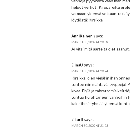
vanhoja pyyhkeitä vaan ihan mark
helpot verhot! Kirppareilta ei ol
varmaan yleensä sottaantuu käytö
löydöstä!Kirsikka
says:
AnniKainen
MARCH 30, 2009 AT 20:09
Ai vitsi mitä aarteita olet saanut
says:
ElinaU
MARCH 30, 2009 AT 20:24
Kirsikka, olen vieläkin ihan onne
tuntee niin mahtavia tyyppejä! P
kivaa. Ehjiä ja tahrattomia keitti
tuntuu hurahtaneen vanhoihin teks
kaksi ihmisryhmää yleensä kohta
says:
sikuril
MARCH 30, 2009 AT 21:53