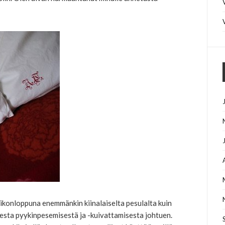
viikonloppuna enemmänkin kiinalaiselta pesulalta kuin
ikesta pyykinpesemisestä ja -kuivattamisesta johtuen.