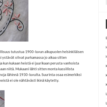
f
lisuus tutustua 1900-luvun alkupuolen helsinkiläisen
i ystävät olivat purkamassa jo aikaa sitten
 kun kukaan heistä ei juurikaan perusta vanhoista
maan niitä. Mukaani lähti sitten monta kassillista
inoja lähinnä 1930-luvulta. Suurinta osaa esimerkiksi
istä ei ole nähtävästi ikinä käytetty.