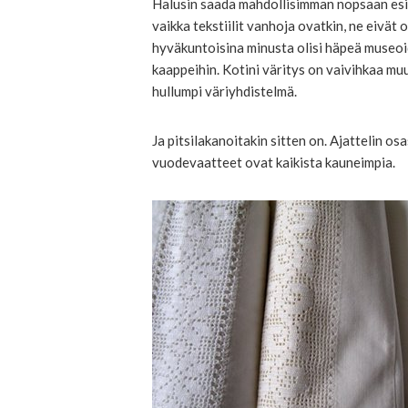
Halusin saada mahdollisimman nopsaan esime
vaikka tekstiilit vanhoja ovatkin, ne eivät o
hyväkuntoisina minusta olisi häpeä museo
kaappeihin. Kotini väritys on vaivihkaa mu
hullumpi väriyhdistelmä.
Ja pitsilakanoitakin sitten on. Ajattelin o
vuodevaatteet ovat kaikista kauneimpia.