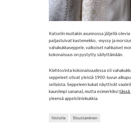
Katselin muitakin asunnossa jäljellä olevia 
paljastuivat kastemekko, -myssy ja morsius
vahakukkaseppele, valkoiset nahkaiset mors
kokonaisuus on pystytty säilyttämään.
Kiehtovinta kokonaisuudessa oli vahakukkas
seppeleet olivat yleisiä 1900-luvun alkupu
sellaista. Seppeleen kukat näyttivät vaalei
kauniimpi sanana), mutta esimerkiksi
tässä 
yleensä appelsiininkukkia.
historia
Sisustaminen