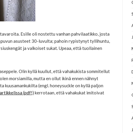
tavaroita. Esille oli nostettu vanhan pahvilaatikko, josta
puvun asusteet 30-luvulta; pahoin rypistynyt tyllihuntu,
iuskengät ja valkoiset sukat. Upeaa, että tuollainen
eppele. Olin kyllä kuullut, että vahakukista sommitellut
olen morsiamilla, mutta en ollut ikinä ennen nähnyt
lta kuusamankukilta (engl. honeysuckle on kyllä paljon
artikkelissa (pdf!)
kerrotaan, että vahakukat imitoivat