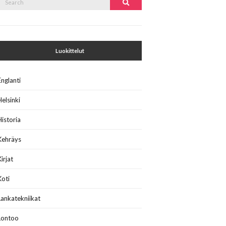
Search
or:
Luokittelut
Englanti
Helsinki
Historia
Kehräys
Kirjat
Koti
Lankatekniikat
Lontoo