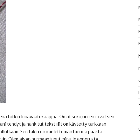
eena tutkin liinavaatekaappia. Omat sukujuureni ovat sen
i tehdyt ja hankitut tekstiilit on käytetty tarkkaan
n ollutkaan. Sen takia on mielettömän hienoa päästä
piin. Olen aivan hurmaantunut minulle annetusta