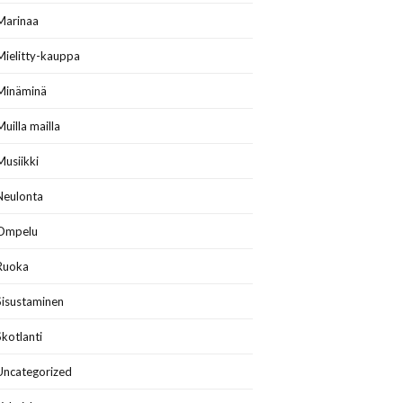
Marinaa
Mielitty-kauppa
Minäminä
Muilla mailla
Musiikki
Neulonta
Ompelu
Ruoka
Sisustaminen
Skotlanti
Uncategorized