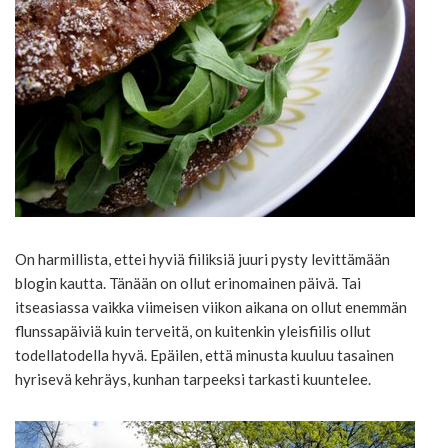
On harmillista, ettei hyviä fiiliksiä juuri pysty levittämään
blogin kautta. Tänään on ollut erinomainen päivä. Tai
itseasiassa vaikka viimeisen viikon aikana on ollut enemmän
flunssapäiviä kuin terveitä, on kuitenkin yleisfiilis ollut
todellatodella hyvä. Epäilen, että minusta kuuluu tasainen
hyrisevä kehräys, kunhan tarpeeksi tarkasti kuuntelee.