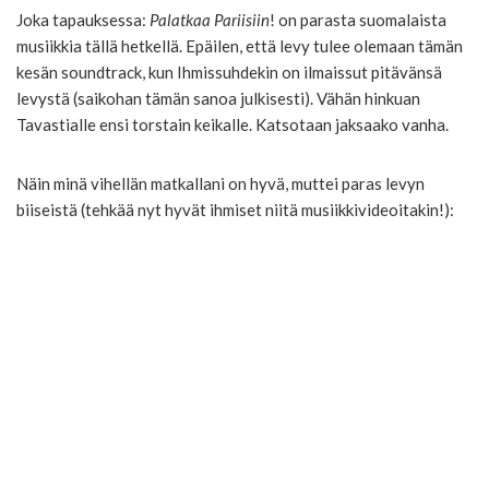
Joka tapauksessa:
Palatkaa Pariisiin
! on parasta suomalaista
musiikkia tällä hetkellä. Epäilen, että levy tulee olemaan tämän
kesän soundtrack, kun Ihmissuhdekin on ilmaissut pitävänsä
levystä (saikohan tämän sanoa julkisesti). Vähän hinkuan
Tavastialle ensi torstain keikalle. Katsotaan jaksaako vanha.
Näin minä vihellän matkallani on hyvä, muttei paras levyn
biiseistä (tehkää nyt hyvät ihmiset niitä musiikkivideoitakin!):