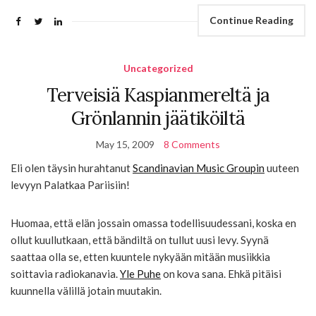
Continue Reading
Uncategorized
Terveisiä Kaspianmereltä ja
Grönlannin jäätiköiltä
May 15, 2009
8 Comments
Eli olen täysin hurahtanut
Scandinavian Music Groupin
uuteen
levyyn Palatkaa Pariisiin!
Huomaa, että elän jossain omassa todellisuudessani, koska en
ollut kuullutkaan, että bändiltä on tullut uusi levy. Syynä
saattaa olla se, etten kuuntele nykyään mitään musiikkia
soittavia radiokanavia.
Yle Puhe
on kova sana. Ehkä pitäisi
kuunnella välillä jotain muutakin.