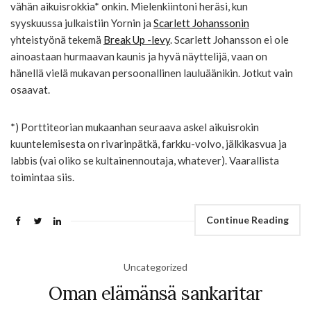
vähän aikuisrokkia* onkin. Mielenkiintoni heräsi, kun
syyskuussa julkaistiin Yornin ja
Scarlett Johanssonin
yhteistyönä tekemä
Break Up -levy
. Scarlett Johansson ei ole
ainoastaan hurmaavan kaunis ja hyvä näyttelijä, vaan on
hänellä vielä mukavan persoonallinen lauluäänikin. Jotkut vain
osaavat.
*) Porttiteorian mukaanhan seuraava askel aikuisrokin
kuuntelemisesta on rivarinpätkä, farkku-volvo, jälkikasvua ja
labbis (vai oliko se kultainennoutaja, whatever). Vaarallista
toimintaa siis.
Continue Reading
Uncategorized
Oman elämänsä sankaritar