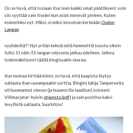
On se hyvä, että tosiaan itse teen kaikki omat päätökseni: voin
siis syyttää vain itseäni kun asiat menevät pieleen. Kuten
esimerkiksi nyt. Miksi, oi miksi innostuin kerimään
Oudon
Langan
vyyhdeiltä?! Nyt yritän keksiä mitä hemmettiä tuosta oikein
tulisi. EI näin. Eli langan odysseia jatkuu edelleen. Jatkoa
todennäköisesti täällä blogissakin seuraa.
Kun meinaa hirttää kiinni, on hyvä, että kaapista löytyy
suklaata ihan useampaakin sorttia. Blogini lukija Tampereelta
oli huomannut vienon (ja huumorilla laaditun) toiveeni
Villimarjatar-huivin
ohjeesta (pdf)
ja sain postitse kaksi
levyllistä suklaata. Suurkiitos!