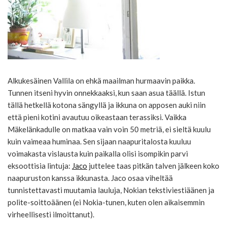
Alkukesäinen Vallila on ehkä maailman hurmaavin paikka.
Tunnen itseni hyvin onnekkaaksi, kun saan asua täällä. Istun
tällä hetkellä kotona sängyllä ja ikkuna on apposen auki niin
että pieni kotini avautuu oikeastaan terassiksi. Vaikka
Mäkelänkadulle on matkaa vain voin 50 metriä, ei sieltä kuulu
kuin vaimeaa huminaa. Sen sijaan naapuritalosta kuuluu
voimakasta vislausta kuin paikalla olisi isompikin parvi
eksoottisia lintuja:
Jaco
juttelee taas pitkän talven jälkeen koko
naapuruston kanssa ikkunasta. Jaco osaa viheltää
tunnistettavasti muutamia lauluja, Nokian tekstiviestiäänen ja
polite-soittoäänen (ei Nokia-tunen, kuten olen aikaisemmin
virheellisesti ilmoittanut).