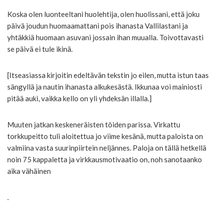
Koska olen luonteeltani huolehtija, olen huolissani, että joku
päivä joudun huomaamattani pois ihanasta Vallilastani ja
yhtäkkiä huomaan asuvani jossain ihan muualla. Toivottavasti
se päivä ei tule ikinä.
[Itseasiassa kirjoitin edeltävän tekstin jo eilen, mutta istun taas
sängyllä ja nautin ihanasta alkukesästä. Ikkunaa voi mainiosti
pitää auki, vaikka kello on yli yhdeksän illalla.]
Muuten jatkan keskeneräisten töiden parissa. Virkattu
torkkupeitto tuli aloitettua jo viime kesänä, mutta paloista on
valmiina vasta suurinpiirtein neljännes. Paloja on tällä hetkellä
noin 75 kappaletta ja virkkausmotivaatio on, noh sanotaanko
aika vähäinen
.