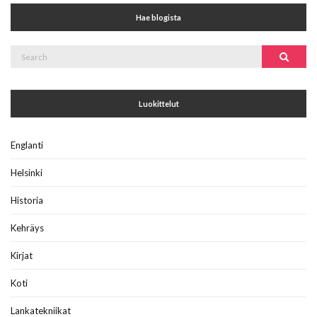
Hae blogista
Search
Search
for:
Luokittelut
Englanti
Helsinki
Historia
Kehräys
Kirjat
Koti
Lankatekniikat