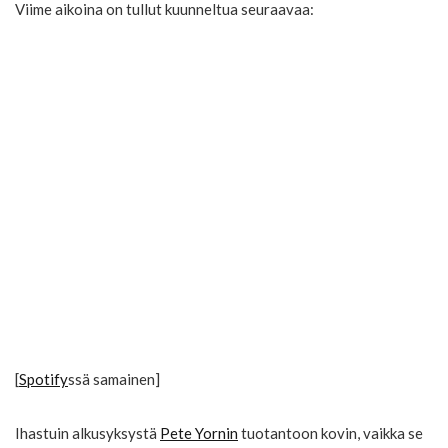
Viime aikoina on tullut kuunneltua seuraavaa:
[
Spotify
ssä samainen]
Ihastuin alkusyksystä
Pete Yornin
tuotantoon kovin, vaikka se