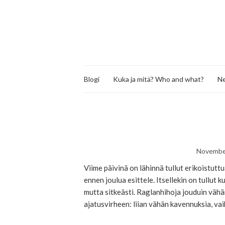
Blogi
Kuka ja mitä? Who and what?
Ne
Novembe
Viime päivinä on lähinnä tullut erikoistutt
ennen joulua esittele. Itsellekin on tullut 
mutta sitkeästi. Raglanhihoja jouduin vähä
ajatusvirheen: liian vähän kavennuksia, vai