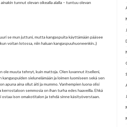
ainakin tunnut olevan oikealla alalla – tuntuu olevan
 juuri se mun juttuni, mutta kangaspuita käyttämään pääsee
 kun voitan lotossa, niin haluan kangaspuuhuoneenkin.;)
 en ole muuta tehnyt, kuin mattoja. Olen luvannut itselleni,
tun kangaspuiden sielunelämään ja loimen luomiseen sekä sen
i on apuna aina ollut äiti ja mummo. Vanhempien luona olisi
a kerrostaloon semmosia on ihan turha edes haaveilla. Ehkä
oi ostaa ison omakotitalon ja tehdä sinne käsityöverstaan.