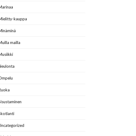
Marinaa
Mielitty-kauppa
Minäminä
Muilla mailla
Musiikki
Neulonta
Ompelu
Ruoka
Sisustaminen
Skotlanti
Uncategorized