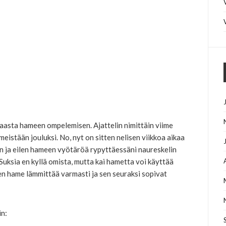
nkaasta hameen ompelemisen. Ajattelin nimittäin viime
eistään jouluksi. No, nyt on sitten nelisen viikkoa aikaa
n ja eilen hameen vyötäröä rypyttäessäni naureskelin
 Suksia en kyllä omista, mutta kai hametta voi käyttää
en hame lämmittää varmasti ja sen seuraksi sopivat
in: