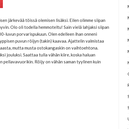
isen järkevää töissä olemisen lisäksi. Eilen olimme siipan
vin. Olo oli todella hemmoteltu! Sain vielä lahjaksi siipan
-luvun porvarispukuun. Olen edelleen ihan onneni
yyppisen puvun röijyn (takin) kaavaa. Ajattelin valmistaa
kaasta, mutta musta ostokangaskin on vaihtoehtona.
iksi jouluksi. Saattaa tulla vähän kiire, koska haluan
kin pellavavuorikin. Röijy on vähän saman tyylinen kuin