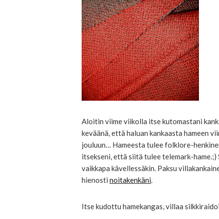
Aloitin viime viikolla itse kutomastani ka
keväänä, että haluan kankaasta hameen viim
jouluun… Hameesta tulee folklore-henkine
itsekseni, että siitä tulee telemark-hame.;)
vaikkapa kävellessäkin. Paksu villakankain
hienosti
noitakenkäni
.
Itse kudottu hamekangas, villaa silkkiraido