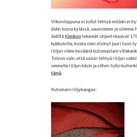
Viikonloppuna ei tullut tehtyä mitään erity
äidin luona kylässä, saunoimme ja söimme hy
äidiltä
Kimikon
tekemät ohjeet+kaavat 1700
kukkuloilla, koska olen etsinyt juuri tuon t
röijyn viime keväänä kutomastani villakan
Toivon vain, että saisin tehtyä röijyn valmi
ommella röijyn käsin ja siihen tulisi kuiten
tämä
.
Kutomani röijykangas: