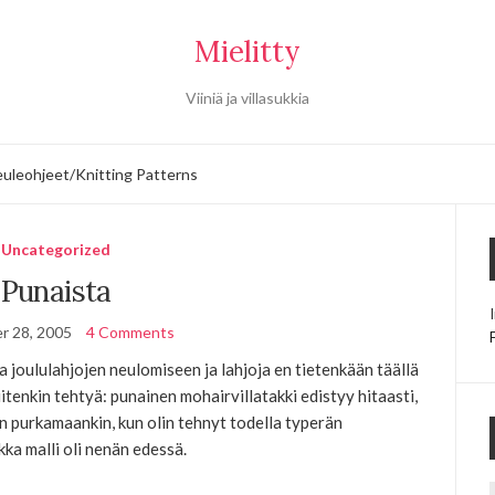
Mielitty
Viiniä ja villasukkia
uleohjeet/Knitting Patterns
Uncategorized
Punaista
r 28, 2005
4 Comments
ua joululahjojen neulomiseen ja lahjoja en tietenkään täällä
kuitenkin tehtyä: punainen mohairvillatakki edistyy hitaasti,
n purkamaankin, kun olin tehnyt todella typerän
kka malli oli nenän edessä.