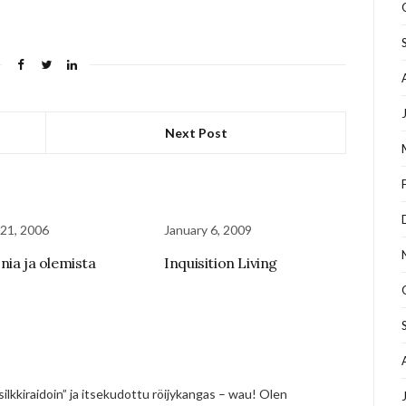
Next Post
21, 2006
January 6, 2009
nia ja olemista
Inquisition Living
ilkkiraidoin” ja itsekudottu röijykangas – wau! Olen