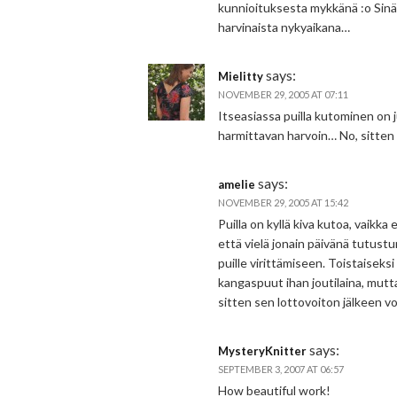
kunnioituksesta mykkänä :o Sinä 
harvinaista nykyaikana…
says:
Mielitty
NOVEMBER 29, 2005 AT 07:11
Itseasiassa puilla kutominen on
harmittavan harvoin… No, sitten
says:
amelie
NOVEMBER 29, 2005 AT 15:42
Puilla on kyllä kiva kutoa, vaikka
että vielä jonain päivänä tutus
puille virittämiseen. Toistaiseks
kangaspuut ihan joutilaina, mutt
sitten sen lottovoiton jälkeen v
says:
MysteryKnitter
SEPTEMBER 3, 2007 AT 06:57
How beautiful work!