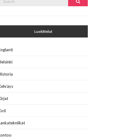
Search
or:
Luokittelut
Englanti
Helsinki
Historia
Kehräys
Kirjat
Koti
Lankatekniikat
Lontoo