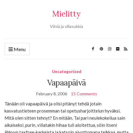
Mielitty
Viiniä ja villasukkia
Menu
Uncategorized
Vapaapäivä
February 8, 2006
15 Comments
Tänään oli vapaapäivä ja olisi pitänyt tehdä jotain
kasvatustieteen prosemman tai opetusharjoittelun hyväksi.
Mitä olen sitten tehnyt? En mitään. Tai pari neulekokeilua sain
aikaiseksi, purin, villatakin hihaa tuli aloitettua, söin itseni
ähkyyn taxfree-karkeista ja katsoin aivottomana telkkaa, mutta