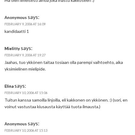
Mä olen ilmeisesti ainoa joka ihastu kakkoseen :)
says:
Anonymous
FEBRUARY 9, 2006 AT 16:09
kandidaatti 1
says:
Mielitty
FEBRUARY 9, 2006 AT 19:27
Jaahas, tuo ykkönen taitaa tosiaan olla parempi vaihtoehto, aika
yksimielinen mielipide.
says:
Elina
FEBRUARY 10, 2006 AT 15:06
Tuitun kanssa samoilla linjoilla, eli kakkonen on ykkönen. :) (sori, en
voinut vastustaa kiusausta käyttää tuota ilmausta.)
says:
Anonymous
FEBRUARY 10, 2006 AT 15:13