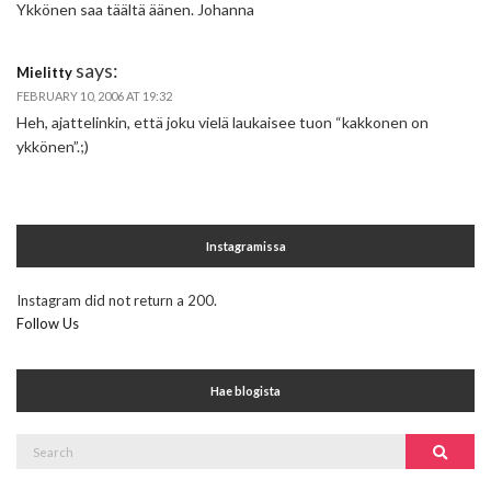
Ykkönen saa täältä äänen. Johanna
says:
Mielitty
FEBRUARY 10, 2006 AT 19:32
Heh, ajattelinkin, että joku vielä laukaisee tuon “kakkonen on
ykkönen”.;)
Instagramissa
Instagram did not return a 200.
Follow Us
Hae blogista
Search
Search
for: