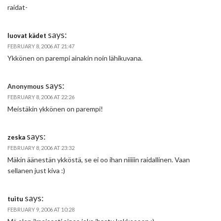
raidat-
says:
luovat kädet
FEBRUARY 8, 2006 AT 21:47
Ykkönen on parempi ainakin noin lähikuvana.
says:
Anonymous
FEBRUARY 8, 2006 AT 22:26
Meistäkin ykkönen on parempi!
says:
zeska
FEBRUARY 8, 2006 AT 23:32
Mäkin äänestän ykköstä, se ei oo ihan niiiiin raidallinen. Vaan
sellanen just kiva :)
says:
tuitu
FEBRUARY 9, 2006 AT 10:28