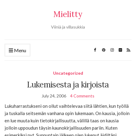
Mielitty
Viiniä ja villasukkia
Menu
Uncategorized
Lukemisesta ja kirjoista
July 24, 2006
4 Comments
Lukuharrastukseni on ollut vaihtelevaa siitä lähtien, kun työllä
ja tuskalla seitsemän vanhana opin lukemaan. On kausia, jolloin
en lue muuta kuin tietokirjallisuutta, välillä taas on kausia
jolloin uppoudun täysin kaunokirjallisuuden pariin. Kuten
esimerkiksi nyt. Sunnuntain jälkeen olen lukenut äidiltäni