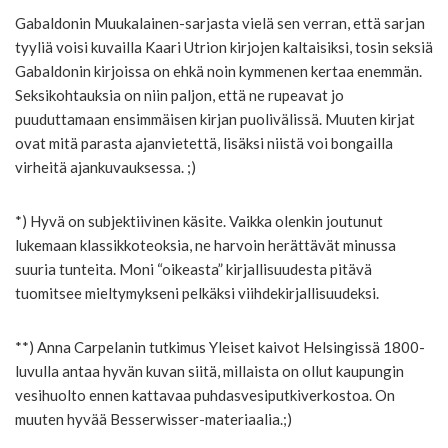
Gabaldonin Muukalainen-sarjasta vielä sen verran, että sarjan
tyyliä voisi kuvailla Kaari Utrion kirjojen kaltaisiksi, tosin seksiä
Gabaldonin kirjoissa on ehkä noin kymmenen kertaa enemmän.
Seksikohtauksia on niin paljon, että ne rupeavat jo
puuduttamaan ensimmäisen kirjan puolivälissä. Muuten kirjat
ovat mitä parasta ajanvietettä, lisäksi niistä voi bongailla
virheitä ajankuvauksessa. ;)
*) Hyvä on subjektiivinen käsite. Vaikka olenkin joutunut
lukemaan klassikkoteoksia, ne harvoin herättävät minussa
suuria tunteita. Moni “oikeasta” kirjallisuudesta pitävä
tuomitsee mieltymykseni pelkäksi viihdekirjallisuudeksi.
**) Anna Carpelanin tutkimus Yleiset kaivot Helsingissä 1800-
luvulla antaa hyvän kuvan siitä, millaista on ollut kaupungin
vesihuolto ennen kattavaa puhdasvesiputkiverkostoa. On
muuten hyvää Besserwisser-materiaalia.;)