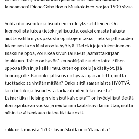
lainaamaani
Diana Gabaldonin
Muukalainen
-sarjaa 1500 sivua.
Suhtautumiseni kirjallisuuteen ei ole yksiselitteinen. On
luonnollista lukea tietokirjallisuutta, osaksi omasta halusta,
mutta välillä myös pakosta opintojeni takia. Tietokirjallisuuden
lukemisesta on kiistatonta hyötyä. Tietokirjojen lukeminen on
lisäksi helppoa, voi lukea sivun tai luvun jäämättä kirjaan
koukkuun. Toisin on hyvän* kaunokirjallisuuden laita. Siihen
uppoaa täysin ja kaikki muu, kuten opiskelu ja käsityöt, jää
hunningolle. Kaunokirjallisuus on hyvää ajanvietettä, mutta
tuottaako se yhtään mitään? Onko siitä samanlaista HYÖTYÄ
kuin tietokirjallisuudesta tai käsitöiden tekemisestä?
Esimerkiksi Helsingin yleisistä kaivoista** on hyödyllistä tietää
ihan ajankuvan vuoksi ja neulomani kaulahuivi lämmittää, mutta
mihin tarvitsenkaan tietoa fiktiivisestä
rakkaustarinasta 1700-luvun Skotlannin Ylämaalla?