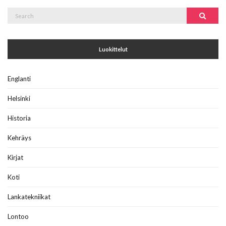
Search
Search
for:
Luokittelut
Englanti
Helsinki
Historia
Kehräys
Kirjat
Koti
Lankatekniikat
Lontoo