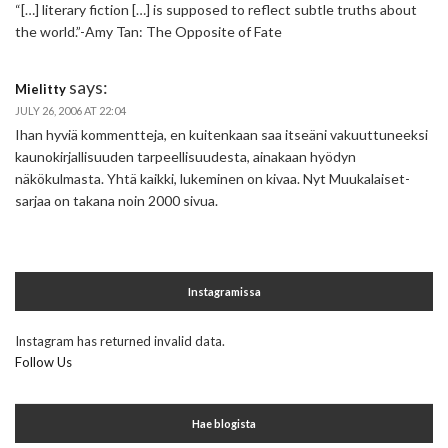
“[…] literary fiction […] is supposed to reflect subtle truths about
the world.”-Amy Tan: The Opposite of Fate
says:
Mielitty
JULY 26, 2006 AT 22:04
Ihan hyviä kommentteja, en kuitenkaan saa itseäni vakuuttuneeksi
kaunokirjallisuuden tarpeellisuudesta, ainakaan hyödyn
näkökulmasta. Yhtä kaikki, lukeminen on kivaa. Nyt Muukalaiset-
sarjaa on takana noin 2000 sivua.
Instagramissa
Instagram has returned invalid data.
Follow Us
Hae blogista