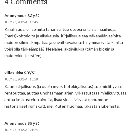
4 Comments
says:
Anonymous
JULY 25, 2006 AT 15:45
Kirjallisuus, oli se mitä tahansa, tuo eteesi erilaisia maailmoja,
(ihmis)kohtaloita ja aikakausia. Kirjallisuus saa näkemään asioita
muiden silmin. Empatiaa ja suvaitsevaisuutta, ymmärrystä – mikä
voisi olla tärkeämpää?-Neelalee, aktiivilukija (tämän blogin ja
muidenkin tekstien)
says:
villasukka
JULY 25, 2006 AT 15:58
Kaunokirjallisuus (ja usein myös tietokirjallisuus) tuo mielihyvää,
rentouttaa, auttaa unohtamaan arjen, vilkastuttaaa mielikuvitusta,
antaa keskustelun aiheita, lisää yleissivitystä (mm. monet
historialliset romskut), jne. Kuten huomaa, rakastan lukemista.
says:
Anonymous
JULY 25, 2006 AT 21:24