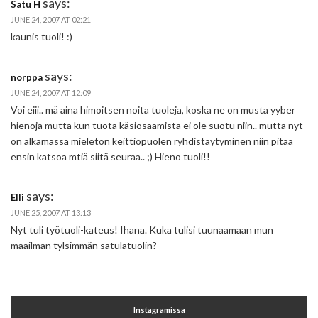
says:
Satu H
JUNE 24, 2007 AT 02:21
kaunis tuoli! :)
says:
norppa
JUNE 24, 2007 AT 12:09
Voi eiii.. mä aina himoitsen noita tuoleja, koska ne on musta yyber
hienoja mutta kun tuota käsiosaamista ei ole suotu niin.. mutta nyt
on alkamassa mieletön keittiöpuolen ryhdistäytyminen niin pitää
ensin katsoa mtiä siitä seuraa.. ;) Hieno tuoli!!
says:
Elli
JUNE 25, 2007 AT 13:13
Nyt tuli työtuoli-kateus! Ihana. Kuka tulisi tuunaamaan mun
maailman tylsimmän satulatuolin?
Instagramissa