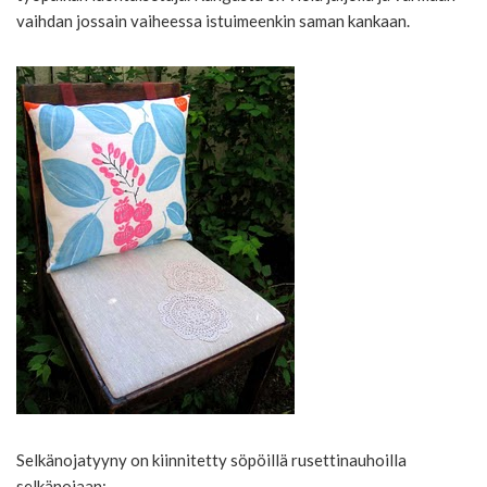
vaihdan jossain vaiheessa istuimeenkin saman kankaan.
Selkänojatyyny on kiinnitetty söpöillä rusettinauhoilla
selkänojaan: