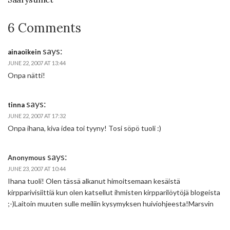
6 Comments
says:
ainaoikein
JUNE 22, 2007 AT 13:44
Onpa nätti!
says:
tinna
JUNE 22, 2007 AT 17:32
Onpa ihana, kiva idea toi tyyny! Tosi söpö tuoli :)
says:
Anonymous
JUNE 23, 2007 AT 10:44
Ihana tuoli! Olen tässä alkanut himoitsemaan kesäistä
kirpparivisiittiä kun olen katsellut ihmisten kirpparilöytöjä blogeista
;-)Laitoin muuten sulle meiliin kysymyksen huiviohjeesta!Marsvin