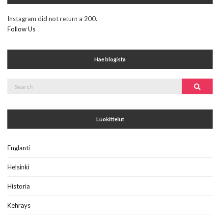
Instagram did not return a 200.
Follow Us
Hae blogista
Search
Search
for:
Luokittelut
Englanti
Helsinki
Historia
Kehräys