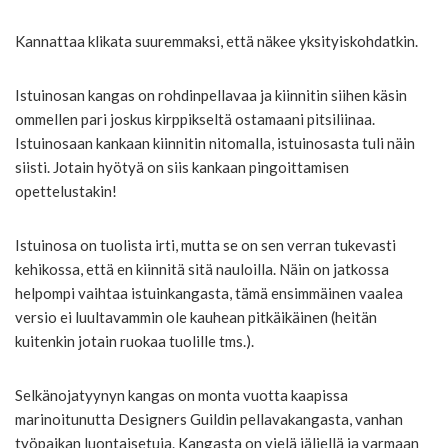
Kannattaa klikata suuremmaksi, että näkee yksityiskohdatkin.
Istuinosan kangas on rohdinpellavaa ja kiinnitin siihen käsin
ommellen pari joskus kirppikseltä ostamaani pitsiliinaa.
Istuinosaan kankaan kiinnitin nitomalla, istuinosasta tuli näin
siisti. Jotain hyötyä on siis kankaan pingoittamisen
opettelustakin!
Istuinosa on tuolista irti, mutta se on sen verran tukevasti
kehikossa, että en kiinnitä sitä nauloilla. Näin on jatkossa
helpompi vaihtaa istuinkangasta, tämä ensimmäinen vaalea
versio ei luultavammin ole kauhean pitkäikäinen (heitän
kuitenkin jotain ruokaa tuolille tms.).
Selkänojatyynyn kangas on monta vuotta kaapissa
marinoitunutta Designers Guildin pellavakangasta, vanhan
työpaikan luontaisetuja. Kangasta on vielä jäljellä ja varmaan