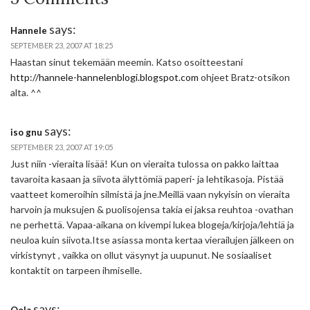
says:
Hannele
SEPTEMBER 23, 2007 AT 18:25
Haastan sinut tekemään meemin. Katso osoitteestani
http://hannele-hannelenblogi.blogspot.com
ohjeet Bratz-otsikon
alta. ^^
says:
iso gnu
SEPTEMBER 23, 2007 AT 19:05
Just niin -vieraita lisää! Kun on vieraita tulossa on pakko laittaa
tavaroita kasaan ja siivota älyttömiä paperi- ja lehtikasoja. Pistää
vaatteet komeroihin silmistä ja jne.Meillä vaan nykyisin on vieraita
harvoin ja muksujen & puolisojensa takia ei jaksa reuhtoa -ovathan
ne perhettä. Vapaa-aikana on kivempi lukea blogeja/kirjoja/lehtiä ja
neuloa kuin siivota.Itse asiassa monta kertaa vierailujen jälkeen on
virkistynyt , vaikka on ollut väsynyt ja uupunut. Ne sosiaaliset
kontaktit on tarpeen ihmiselle.
says: