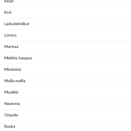
Kirjat
Koti
Lankatekniikat
Lontoo
Marinaa
Mielitty-kauppa
Minäminä
Muilla mailla
Musiikki
Neulonta
Ompelu
Ruoka