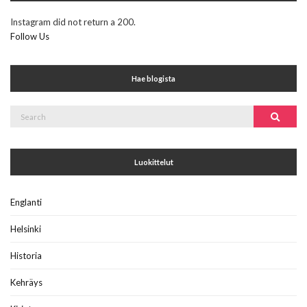
Instagram did not return a 200.
Follow Us
Hae blogista
Search
Search
for:
Luokittelut
Englanti
Helsinki
Historia
Kehräys