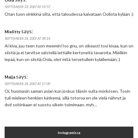
Oola
SEPTEMBER 23, 2007 AT 19:57
Otan tuon vinkkinä siitä, että taloudessa kaivataan Ooliota kylään ;)
says:
Mielitty
SEPTEMBER 24, 2007 AT 09:14
Ai kiva, juu teen tuon meemin!Iso gnu, on oikeasti tosi kivaa, kun on
siistiä ja ei tarvitse väistellä lattialle kertyneitä tavaroita. Mielikin
lepää, kun on siistiä.Oola, olet mitä tervetullein kyläilemään.:)
says:
Maija
SEPTEMBER 24, 2007 AT 17:09
Oi, huomasin saman asian kun joskus tilasin sulta mörkösen. Tosin
tuli mieleen henkien kätkemä, sillä totoroa en ole vielä nähnyt ja
dvd soitinkaan ei suostu oikein toimimaan. myh…
Instagramissa