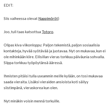
EDIT:
Siis vaiheessa olevat
Nappimörö
t
)
Joo, tuli taas katsottua
Totoro
.
Olipas kiva viikonloppu: Paljon tekemistä, paljon sosiaalisia
kontakteja, hyvää syötävää ja juotavaa. Nyt on mukavaa, kun ei
ole mihinkään kiire. Eilisillan vieras torkkuu päiväunia sohvalla.
Siippa torkkuu työpöytänsä ääressä.
Ihmisten pitäisi tulla useammin meille kylään, on tosi mukavaa
saada vieraita. Lisäksi vieraiden ansioista koti säilyy
siistimpänä, vieraskorea kun olen.
Nyt minäkin voisin mennä torkuille.