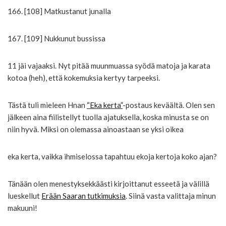
166. [108] Matkustanut junalla
167. [109] Nukkunut bussissa
11 jäi vajaaksi. Nyt pitää muunmuassa syödä matoja ja karata
kotoa (heh), että kokemuksia kertyy tarpeeksi.
Tästä tuli mieleen Hnan
“Eka kerta”
-postaus keväältä. Olen sen
jälkeen aina fiilistellyt tuolla ajatuksella, koska minusta se on
niin hyvä. Miksi on olemassa ainoastaan se yksi oikea
eka kerta, vaikka ihmiselossa tapahtuu ekoja kertoja koko ajan?
Tänään olen menestyksekkäästi kirjoittanut esseetä ja välillä
lueskellut
Erään Saaran tutkimuksia
. Siinä vasta valittaja minun
makuuni!