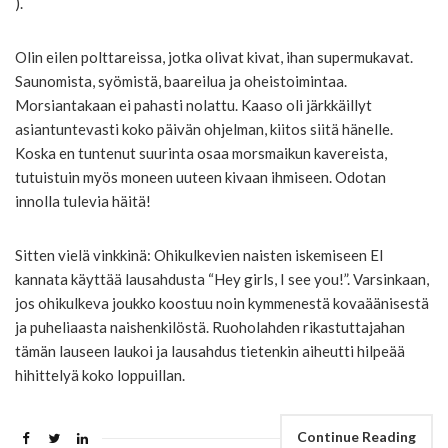
).
Olin eilen polttareissa, jotka olivat kivat, ihan supermukavat.
Saunomista, syömistä, baareilua ja oheistoimintaa.
Morsiantakaan ei pahasti nolattu. Kaaso oli järkkäillyt
asiantuntevasti koko päivän ohjelman, kiitos siitä hänelle.
Koska en tuntenut suurinta osaa morsmaikun kavereista,
tutuistuin myös moneen uuteen kivaan ihmiseen. Odotan
innolla tulevia häitä!
Sitten vielä vinkkinä: Ohikulkevien naisten iskemiseen EI
kannata käyttää lausahdusta “Hey girls, I see you!”. Varsinkaan,
jos ohikulkeva joukko koostuu noin kymmenestä kovaäänisestä
ja puheliaasta naishenkilöstä. Ruoholahden rikastuttajahan
tämän lauseen laukoi ja lausahdus tietenkin aiheutti hilpeää
hihittelyä koko loppuillan.
Continue Reading