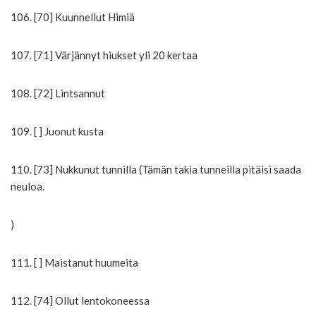
106. [70] Kuunnellut Himiä
107. [71] Värjännyt hiukset yli 20 kertaa
108. [72] Lintsannut
109. [ ] Juonut kusta
110. [73] Nukkunut tunnilla (Tämän takia tunneilla pitäisi saada
neuloa.
)
111. [ ] Maistanut huumeita
112. [74] Ollut lentokoneessa