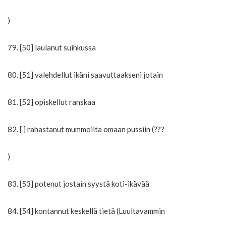
)
79. [50] laulanut suihkussa
80. [51] valehdellut ikäni saavuttaakseni jotain
81. [52] opiskellut ranskaa
82. [ ] rahastanut mummoilta omaan pussiin (???
)
83. [53] potenut jostain syystä koti-ikävää
84. [54] kontannut keskellä tietä (Luultavammin