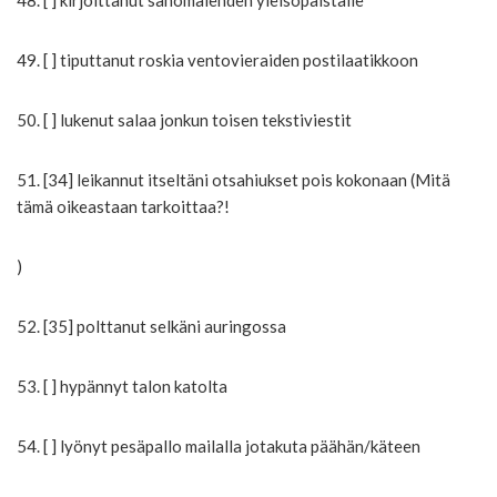
48. [ ] kirjoittanut sanomalehden yleisöpalstalle
49. [ ] tiputtanut roskia ventovieraiden postilaatikkoon
50. [ ] lukenut salaa jonkun toisen tekstiviestit
51. [34] leikannut itseltäni otsahiukset pois kokonaan (Mitä
tämä oikeastaan tarkoittaa?!
)
52. [35] polttanut selkäni auringossa
53. [ ] hypännyt talon katolta
54. [ ] lyönyt pesäpallo mailalla jotakuta päähän/käteen