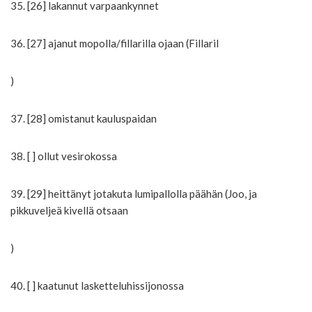
35. [26] lakannut varpaankynnet
36. [27] ajanut mopolla/fillarilla ojaan (Fillaril
)
37. [28] omistanut kauluspaidan
38. [ ] ollut vesirokossa
39. [29] heittänyt jotakuta lumipallolla päähän (Joo, ja
pikkuveljeä kivellä otsaan
)
40. [ ] kaatunut lasketteluhissijonossa