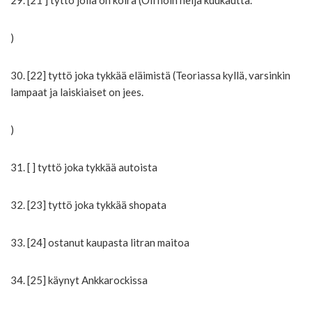
29. [21 ] tyttö jolla on koira (Oli noin neljä kuukautta.
)
30. [22] tyttö joka tykkää eläimistä (Teoriassa kyllä, varsinkin
lampaat ja laiskiaiset on jees.
)
31. [ ] tyttö joka tykkää autoista
32. [23] tyttö joka tykkää shopata
33. [24] ostanut kaupasta litran maitoa
34. [25] käynyt Ankkarockissa