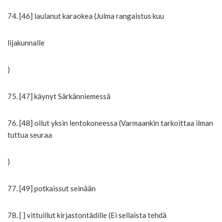
74. [46] laulanut karaokea (Julma rangaistus kuu
lijakunnalle
)
75. [47] käynyt Särkänniemessä
76. [48] ollut yksin lentokoneessa (Varmaankin tarkoittaa ilman
tuttua seuraa
)
77. [49] potkaissut seinään
78. [ ] vittuillut kirjastontädille (Ei sellaista tehdä