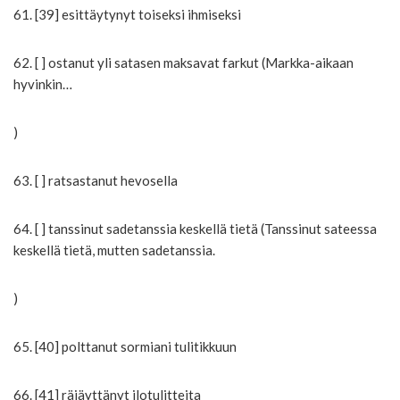
61. [39] esittäytynyt toiseksi ihmiseksi
62. [ ] ostanut yli satasen maksavat farkut (Markka-aikaan
hyvinkin…
)
63. [ ] ratsastanut hevosella
64. [ ] tanssinut sadetanssia keskellä tietä (Tanssinut sateessa
keskellä tietä, mutten sadetanssia.
)
65. [40] polttanut sormiani tulitikkuun
66. [41] räjäyttänyt ilotulitteita