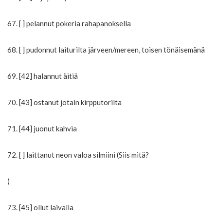
67. [ ] pelannut pokeria rahapanoksella
68. [ ] pudonnut laiturilta järveen/mereen, toisen tönäisemänä
69. [42] halannut äitiä
70. [43] ostanut jotain kirpputorilta
71. [44] juonut kahvia
72. [ ] laittanut neon valoa silmiini (Siis mitä?
)
73. [45] ollut laivalla