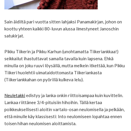
Sain äidiltä pari vuotta sitten lahjaksi Panamakirjan, johon on
koottu yhteen kaikki 80-luvun alussa ilmestyneet Janoschin
satukirjat.
Pikku Tiikerin ja Pikku Karhun (unohtamatta Tiikeriankkaa!)
seikkailut ihastuttavat samalla tavalla kuin lapsena. Ehkä
minulla on joku ruuvi löysällä, mutta melkein itkettää, kun Pikku
Tiikeri huolehtii uimataidottomasta Tiikeriankasta
(Tiikeriankkahan on pyörillä kulkeva lelu).
Neuletakki
edistyy ja lanka onkin riittoisampaa kuin kuvittelin.
Lankaa riittänee 3/4-pituisiin hihoihin. Tällä kertaa
poikkeuksellisesti aloitin vartalo-osan neulomisella ja pelkään,
että minulle käy klassisesti: Into neulomiseen lopahtaa ennen
toisen hihan neulomisen aloittamista.