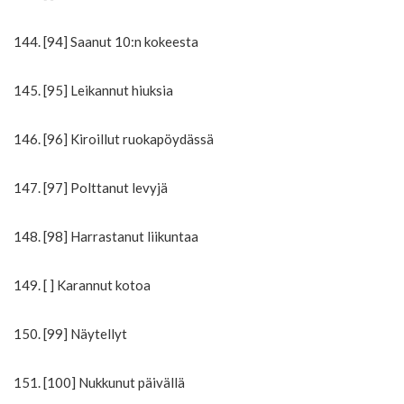
144. [94] Saanut 10:n kokeesta
145. [95] Leikannut hiuksia
146. [96] Kiroillut ruokapöydässä
147. [97] Polttanut levyjä
148. [98] Harrastanut liikuntaa
149. [ ] Karannut kotoa
150. [99] Näytellyt
151. [100] Nukkunut päivällä