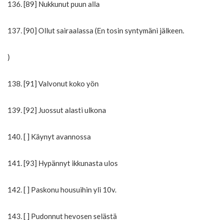
136. [89] Nukkunut puun alla
137. [90] Ollut sairaalassa (En tosin syntymäni jälkeen.
)
138. [91] Valvonut koko yön
139. [92] Juossut alasti ulkona
140. [ ] Käynyt avannossa
141. [93] Hypännyt ikkunasta ulos
142. [ ] Paskonu housuihin yli 10v.
143. [ ] Pudonnut hevosen selästä