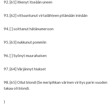
92. [61] itkenyt itseään uneen
93. [62] vittuuntunut virtalähteen pitämään ininään
94. [ ] soittanut hätänumeroon
95. [63] nukkunut pommiin
96. [ ] Syönyt muurahaisen
97. [64] Värjännyt hiukset
98. [65] Ollut blondi (Se meripihkan värinen viritys parin vuoden
takaa oli blondi.
)