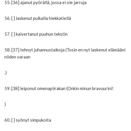
55. [36] ajanut pyörällä, jossa ei ole jarruja
56. [ ] laskenut pulkalla hiekkatiellä
57. [ ] kaivertanut puuhun tekstin
58. [37] tehnyt juhannustaikoja (Tosin en nyt laskenut elämääni
niiden varaan
.)
59. [38] leiponut omenapiirakan (Onkin minun bravuurini!
)
60. [ ] syönyt simpukoita