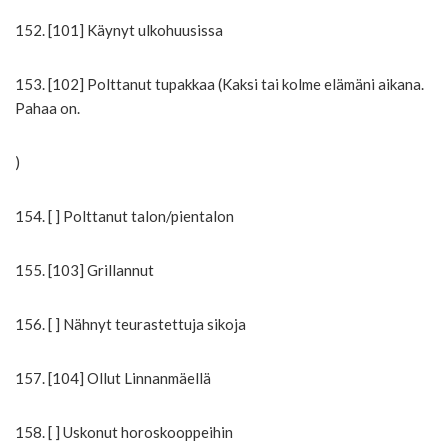
152. [101] Käynyt ulkohuusissa
153. [102] Polttanut tupakkaa (Kaksi tai kolme elämäni aikana.
Pahaa on.
)
154. [ ] Polttanut talon/pientalon
155. [103] Grillannut
156. [ ] Nähnyt teurastettuja sikoja
157. [104] Ollut Linnanmäellä
158. [ ] Uskonut horoskooppeihin