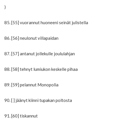
)
85. [55] vuorannut huoneeni seinät julistella
86. [56] neulonut villapaidan
87. [57] antanut jollekulle joululahjan
88. [58] tehnyt lumiukon keskelle pihaa
89. [59] pelannut Monopolia
90. [ ] jäänyt kiinni tupakan poltosta
91. [60] tiskannut