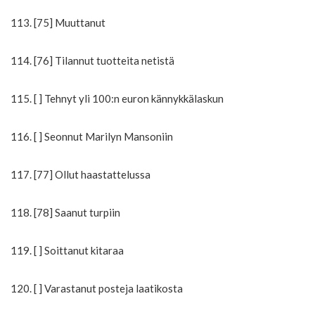
113. [75] Muuttanut
114. [76] Tilannut tuotteita netistä
115. [ ] Tehnyt yli 100:n euron kännykkälaskun
116. [ ] Seonnut Marilyn Mansoniin
117. [77] Ollut haastattelussa
118. [78] Saanut turpiin
119. [ ] Soittanut kitaraa
120. [ ] Varastanut posteja laatikosta