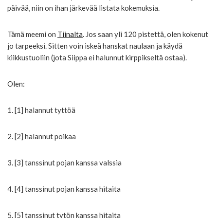
päivää, niin on ihan järkevää listata kokemuksia.
Tämä meemi on
Tiinalta
. Jos saan yli 120 pistettä, olen kokenut
jo tarpeeksi. Sitten voin iskeä hanskat naulaan ja käydä
kiikkustuoliin (jota Siippa ei halunnut kirppikseltä ostaa).
Olen:
1. [1] halannut tyttöä
2. [2] halannut poikaa
3. [3] tanssinut pojan kanssa valssia
4. [4] tanssinut pojan kanssa hitaita
5. [5] tanssinut tytön kanssa hitaita