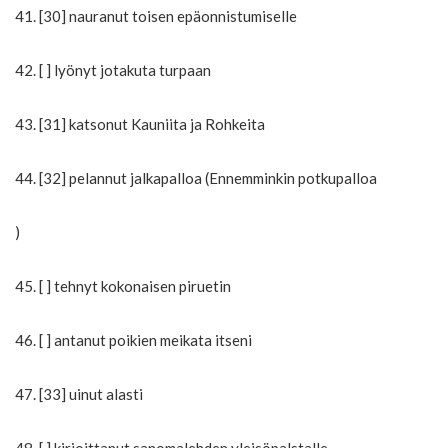
41. [30] nauranut toisen epäonnistumiselle
42. [ ] lyönyt jotakuta turpaan
43. [31] katsonut Kauniita ja Rohkeita
44. [32] pelannut jalkapalloa (Ennemminkin potkupalloa
)
45. [ ] tehnyt kokonaisen piruetin
46. [ ] antanut poikien meikata itseni
47. [33] uinut alasti