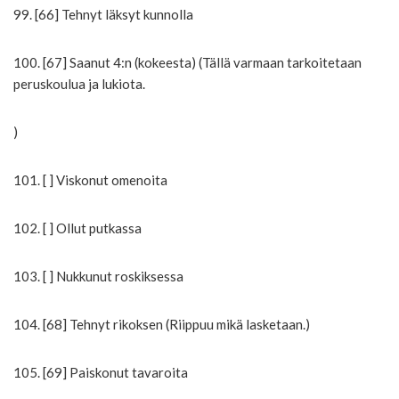
99. [66] Tehnyt läksyt kunnolla
100. [67] Saanut 4:n (kokeesta) (Tällä varmaan tarkoitetaan
peruskoulua ja lukiota.
)
101. [ ] Viskonut omenoita
102. [ ] Ollut putkassa
103. [ ] Nukkunut roskiksessa
104. [68] Tehnyt rikoksen (Riippuu mikä lasketaan.)
105. [69] Paiskonut tavaroita