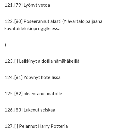
121. [79] Lyönyt vetoa
122. [80] Poseerannut alasti (Ylävartalo paljaana
kuvataidelukioproggiksessa
)
123. [ ] Leikkinyt aidoilla hämähäkeillä
124. [81] Yöpynyt hotellissa
125. [82] oksentanut matolle
126. [83] Lukenut seiskaa
127. [ ] Pelannut Harry Potteria