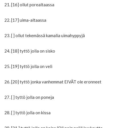
21. [16] ollut porealtaassa
22. [17] uima-altaassa
23. [ ] ollut tekemässä kamalia uimahyppyjä
24. [18] tyttö jolla on sisko
25. [19] tyttö jolla on veli
26. [20] tyttö jonka vanhemmat EIVÄT ole eronneet
27. [ ] tyttö jolla on poneja
28. [ ] tyttö jolla on kissa