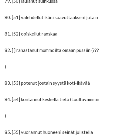
79. [50] laulanut suihkussa
80. [51] valehdellut ikäni saavuttaakseni jotain
81. [52] opiskellut ranskaa
82. [ ] rahastanut mummoilta omaan pussiin (???
)
83. [53] potenut jostain syystä koti-ikävää
84. [54] kontannut keskellä tietä (Luultavammin
)
85. [55] vuorannut huoneeni seinät julistella