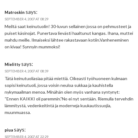
says:
Matroskin
SEPTEMBER 4, 2007 AT 08:29
Meiltä saat keinutuolin! 30-luvun sellainen jossa on pehmusteet ja
puiset käsinojat. Punertava lievästi haaltunut kangas. Ihana, muttei
mahdu meille. Ilmaiseksi lähtee rakastavaan kotiin.Vanheneminen
on kivaa! Synnyin mummoksi!
says:
Mielitty
SEPTEMBER 4, 2007 AT 08:39
Tätä keinutuoliasiaa pitää miettiä. Oikeasti työhuoneen kulmaan
sopisi keinutuoli, jossa voisin neuloa sukkaa ja kauhistella
nykymaailman menoa. Minähän olen myös vanhana syntynyt:
“Ennen KAIKKI oli paremmin.”No ei nyt sentään. Riemulla tervehdin
lämmitystä, vedenkeitintä ja moderneja kuukautissuojia,
muunmuassa.
says:
piua
SEPTEMBER 4, 2007 AT 22:29