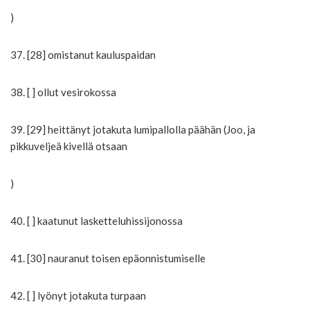
)
37. [28] omistanut kauluspaidan
38. [ ] ollut vesirokossa
39. [29] heittänyt jotakuta lumipallolla päähän (Joo, ja
pikkuveljeä kivellä otsaan
)
40. [ ] kaatunut lasketteluhissijonossa
41. [30] nauranut toisen epäonnistumiselle
42. [ ] lyönyt jotakuta turpaan