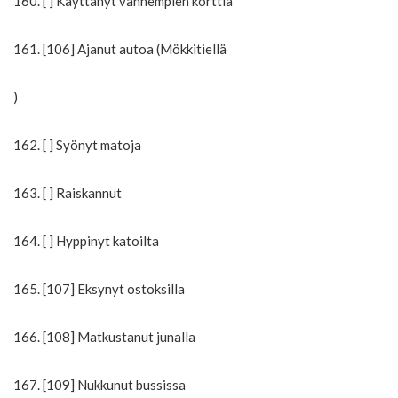
160. [ ] Käyttänyt vanhempien korttia
161. [106] Ajanut autoa (Mökkitiellä
)
162. [ ] Syönyt matoja
163. [ ] Raiskannut
164. [ ] Hyppinyt katoilta
165. [107] Eksynyt ostoksilla
166. [108] Matkustanut junalla
167. [109] Nukkunut bussissa