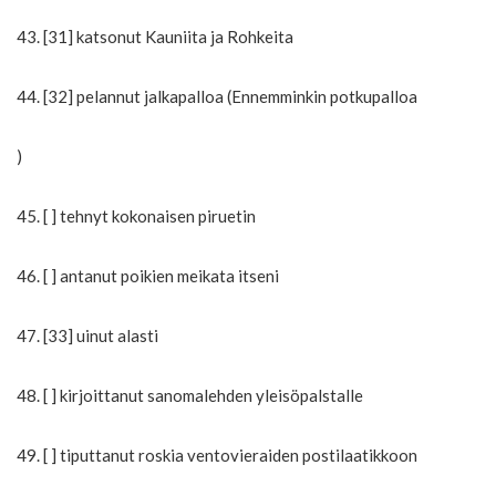
43. [31] katsonut Kauniita ja Rohkeita
44. [32] pelannut jalkapalloa (Ennemminkin potkupalloa
)
45. [ ] tehnyt kokonaisen piruetin
46. [ ] antanut poikien meikata itseni
47. [33] uinut alasti
48. [ ] kirjoittanut sanomalehden yleisöpalstalle
49. [ ] tiputtanut roskia ventovieraiden postilaatikkoon