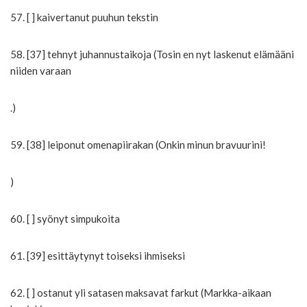
57. [ ] kaivertanut puuhun tekstin
58. [37] tehnyt juhannustaikoja (Tosin en nyt laskenut elämääni
niiden varaan
.)
59. [38] leiponut omenapiirakan (Onkin minun bravuurini!
)
60. [ ] syönyt simpukoita
61. [39] esittäytynyt toiseksi ihmiseksi
62. [ ] ostanut yli satasen maksavat farkut (Markka-aikaan