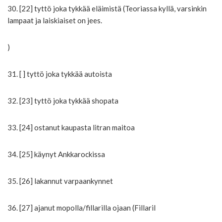
30. [22] tyttö joka tykkää eläimistä (Teoriassa kyllä, varsinkin
lampaat ja laiskiaiset on jees.
)
31. [ ] tyttö joka tykkää autoista
32. [23] tyttö joka tykkää shopata
33. [24] ostanut kaupasta litran maitoa
34. [25] käynyt Ankkarockissa
35. [26] lakannut varpaankynnet
36. [27] ajanut mopolla/fillarilla ojaan (Fillaril