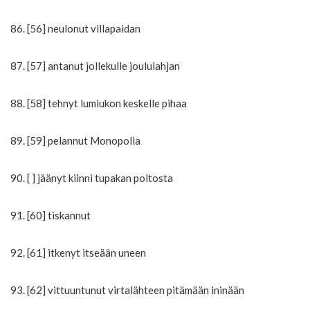
86. [56] neulonut villapaidan
87. [57] antanut jollekulle joululahjan
88. [58] tehnyt lumiukon keskelle pihaa
89. [59] pelannut Monopolia
90. [ ] jäänyt kiinni tupakan poltosta
91. [60] tiskannut
92. [61] itkenyt itseään uneen
93. [62] vittuuntunut virtalähteen pitämään ininään