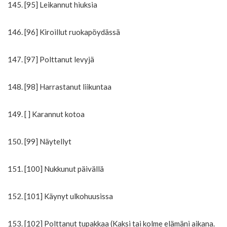
145. [95] Leikannut hiuksia
146. [96] Kiroillut ruokapöydässä
147. [97] Polttanut levyjä
148. [98] Harrastanut liikuntaa
149. [ ] Karannut kotoa
150. [99] Näytellyt
151. [100] Nukkunut päivällä
152. [101] Käynyt ulkohuusissa
153. [102] Polttanut tupakkaa (Kaksi tai kolme elämäni aikana.