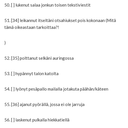
50. [ ] lukenut salaa jonkun toisen tekstiviestit
51. [34] leikannut itseltäni otsahiukset pois kokonaan (Mitä
tämä oikeastaan tarkoittaa?!
)
52. [35] polttanut selkäni auringossa
53. [ ] hypännyt talon katolta
54. [ ] lyönyt pesäpallo mailalla jotakuta päähän/käteen
55. [36] ajanut pyörällä, jossa ei ole jarruja
56. [ ] laskenut pulkalla hiekkatiellä