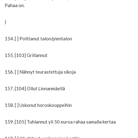
Pahaa on.
)
154. [ ] Polttanut talon/pientalon
155. [103] Grillannut
156. [ ] Nähnyt teurastettuja sikoja
157. [104] Ollut Linnanmäellä
158. [ ] Uskonut horoskooppeihin
159. [105] Tuhlannut yli 50 euroa rahaa samalla kertaa