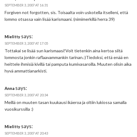
SEPTEMBER 3, 2007 AT 16:31
Forgiven not forgotten, sis. Toisaalta voin uskotella itselleni, että
lommo otsassa vain lisää karismaani. (nimimerkillä herra 39)
says:
Mielitty
SEPTEMBER 3, 2007 AT 17:05
Tottakai se lisää sun karismaasi!Voit tietenkin aina kertoa siitä
lommosta jonkin raflaavammankin tarinan.:)Tiedoksi, että enää en
heittele ihmisiä kivillä tai pamputa kumivasaroilla. Muuten olisin aika
hyvä ammattianarkisti.
says:
Anna
SEPTEMBER 3, 2007 AT 20:34
Meillä on muuten tasan kuukausi ikäeroa ja oltiin lukiossa samalla
vuosikurssilla :)
says:
Mielitty
SEPTEMBER 3, 2007 AT 20:43