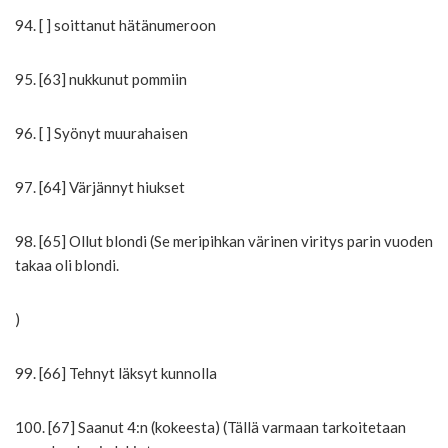
94. [ ] soittanut hätänumeroon
95. [63] nukkunut pommiin
96. [ ] Syönyt muurahaisen
97. [64] Värjännyt hiukset
98. [65] Ollut blondi (Se meripihkan värinen viritys parin vuoden
takaa oli blondi.
)
99. [66] Tehnyt läksyt kunnolla
100. [67] Saanut 4:n (kokeesta) (Tällä varmaan tarkoitetaan