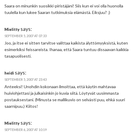
Saara on minunkin suosikki-piristäjäni! Siis kun ei voi olla huonolla
tuulella kun lukee Saaran tutkimuksia elämästä. Eiksjuu? ;)
says:
Mielitty
SEPTEMBER 5, 2007 AT 07:33
Joo, ja itse ei sitten tarvitse valittaa kaikista älyttömyyksistä, kuten
esimerkiksi feissareista. Ihanaa, että Saara tuntuu dissaavan kaikkia
tasapuolisesti.
says:
heidi
SEPTEMBER 5, 2007 AT 23:43
Anteeksi! Unohdin kokonaan ilmoittaa, että käytin mahtavaa
huiviohjettasi ja julkaisinkin jo kuvia siitä. Löytyvät uusimmasta
postauksestani. (Minusta se mallikuvio on selvästi puu, ehkä suuri
saarnipuu.) Kiitos!
says:
Mielitty
SEPTEMBER 6, 2007 AT 10:19