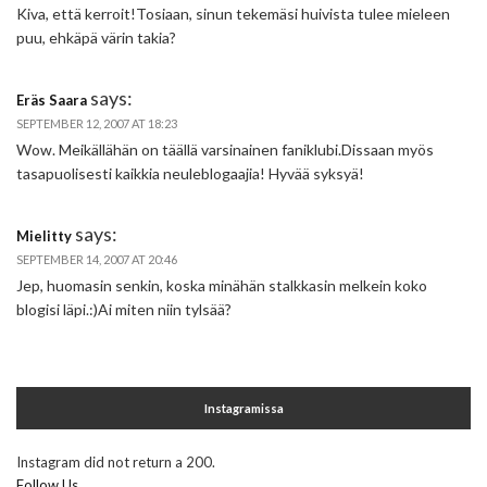
Kiva, että kerroit!Tosiaan, sinun tekemäsi huivista tulee mieleen
puu, ehkäpä värin takia?
says:
Eräs Saara
SEPTEMBER 12, 2007 AT 18:23
Wow. Meikällähän on täällä varsinainen faniklubi.Dissaan myös
tasapuolisesti kaikkia neuleblogaajia! Hyvää syksyä!
says:
Mielitty
SEPTEMBER 14, 2007 AT 20:46
Jep, huomasin senkin, koska minähän stalkkasin melkein koko
blogisi läpi.:)Ai miten niin tylsää?
Instagramissa
Instagram did not return a 200.
Follow Us