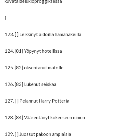
kuvataidelukioproggiksessa
)
123. [ ] Leikkinyt aidoilla hämähäkeillä
124. [81] Yöpynyt hotellissa
125. [82] oksentanut matolle
126. [83] Lukenut seiskaa
127. [ ] Pelannut Harry Potteria
128. [84] Väärentänyt kokeeseen nimen
129. [ ] Juossut pakoon ampiaisia