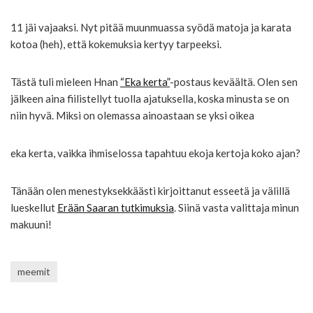
11 jäi vajaaksi. Nyt pitää muunmuassa syödä matoja ja karata
kotoa (heh), että kokemuksia kertyy tarpeeksi.
Tästä tuli mieleen Hnan
“Eka kerta”
-postaus keväältä. Olen sen
jälkeen aina fiilistellyt tuolla ajatuksella, koska minusta se on
niin hyvä. Miksi on olemassa ainoastaan se yksi oikea
eka kerta, vaikka ihmiselossa tapahtuu ekoja kertoja koko ajan?
Tänään olen menestyksekkäästi kirjoittanut esseetä ja välillä
lueskellut
Erään Saaran tutkimuksia
. Siinä vasta valittaja minun
makuuni!
meemit