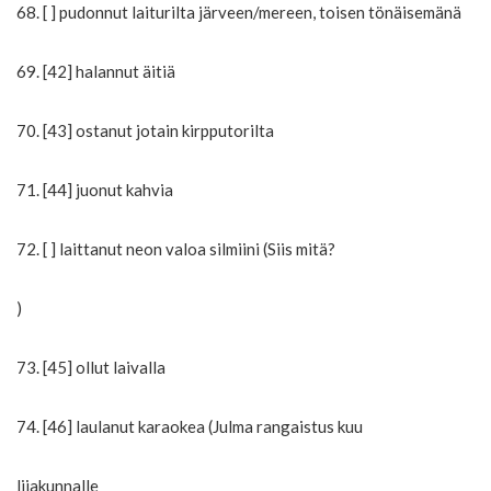
68. [ ] pudonnut laiturilta järveen/mereen, toisen tönäisemänä
69. [42] halannut äitiä
70. [43] ostanut jotain kirpputorilta
71. [44] juonut kahvia
72. [ ] laittanut neon valoa silmiini (Siis mitä?
)
73. [45] ollut laivalla
74. [46] laulanut karaokea (Julma rangaistus kuu
lijakunnalle