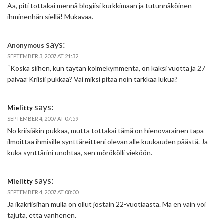
Aa, piti tottakai mennä blogiisi kurkkimaan ja tutunnäköinen
ihminenhän siellä! Mukavaa.
says:
Anonymous
SEPTEMBER 3, 2007 AT 21:32
“Koska siihen, kun täytän kolmekymmentä, on kaksi vuotta ja 27
päivää”Kriisii pukkaa? Vai miksi pitää noin tarkkaa lukua?
says:
Mielitty
SEPTEMBER 4, 2007 AT 07:59
No kriisiäkin pukkaa, mutta tottakai tämä on hienovarainen tapa
ilmoittaa ihmisille synttäreitteni olevan alle kuukauden päästä. Ja
kuka synttärini unohtaa, sen mörökölli vieköön.
says:
Mielitty
SEPTEMBER 4, 2007 AT 08:00
Ja ikäkriisihän mulla on ollut jostain 22-vuotiaasta. Mä en vain voi
tajuta, että vanhenen.