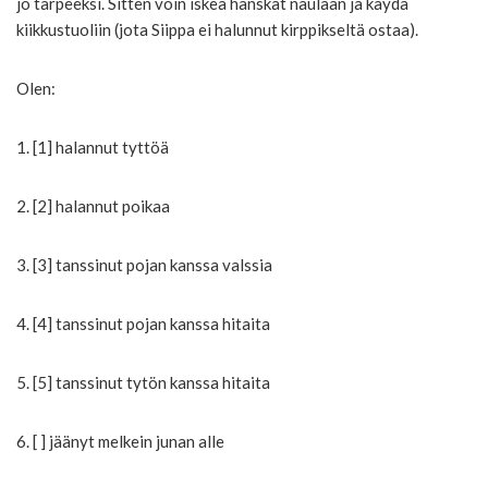
jo tarpeeksi. Sitten voin iskeä hanskat naulaan ja käydä
kiikkustuoliin (jota Siippa ei halunnut kirppikseltä ostaa).
Olen:
1. [1] halannut tyttöä
2. [2] halannut poikaa
3. [3] tanssinut pojan kanssa valssia
4. [4] tanssinut pojan kanssa hitaita
5. [5] tanssinut tytön kanssa hitaita
6. [ ] jäänyt melkein junan alle