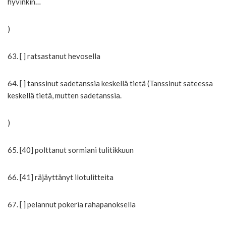
hyvinkin…
)
63. [ ] ratsastanut hevosella
64. [ ] tanssinut sadetanssia keskellä tietä (Tanssinut sateessa
keskellä tietä, mutten sadetanssia.
)
65. [40] polttanut sormiani tulitikkuun
66. [41] räjäyttänyt ilotulitteita
67. [ ] pelannut pokeria rahapanoksella