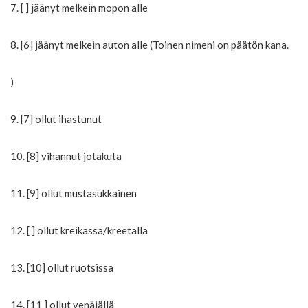
7. [ ] jäänyt melkein mopon alle
8. [6] jäänyt melkein auton alle (Toinen nimeni on päätön kana.
)
9. [7] ollut ihastunut
10. [8] vihannut jotakuta
11. [9] ollut mustasukkainen
12. [ ] ollut kreikassa/kreetalla
13. [10] ollut ruotsissa
14. [11 ] ollut venäjällä