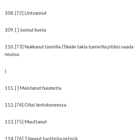
108. [72] Lintsannut
109. [ ] Juonut kusta
110. [73] Nukkunut tunnilla (Tämän takia tunneilla pitäisi saada
neuloa.
)
111. [ ] Maistanut huumeita
112. [74] Ollut lentokoneessa
113. [75] Muuttanut
114. [76] Tilannut tuotteita netistä