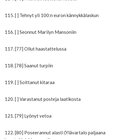
115. [ ] Tehnyt yli 100:n euron kännykkälaskun
116. [ ] Seonnut Marilyn Mansoniin
117. [77] Ollut haastattelussa
118. [78] Saanut turpiin
119. [ ] Soittanut kitaraa
120. [ ] Varastanut posteja laatikosta
121. [79] Lyönyt vetoa
122. [80] Poseerannut alasti (Ylävartalo paljaana