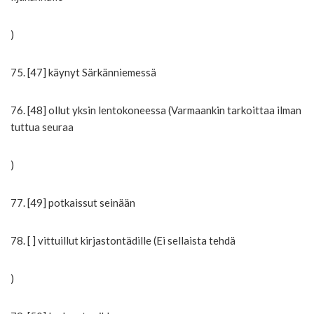
)
75. [47] käynyt Särkänniemessä
76. [48] ollut yksin lentokoneessa (Varmaankin tarkoittaa ilman
tuttua seuraa
)
77. [49] potkaissut seinään
78. [ ] vittuillut kirjastontädille (Ei sellaista tehdä
)