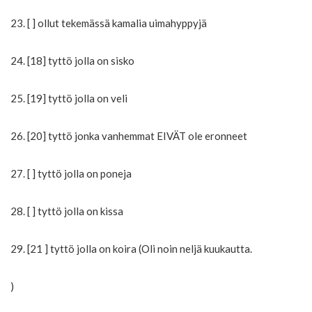
23. [ ] ollut tekemässä kamalia uimahyppyjä
24. [18] tyttö jolla on sisko
25. [19] tyttö jolla on veli
26. [20] tyttö jonka vanhemmat EIVÄT ole eronneet
27. [ ] tyttö jolla on poneja
28. [ ] tyttö jolla on kissa
29. [21 ] tyttö jolla on koira (Oli noin neljä kuukautta.
)