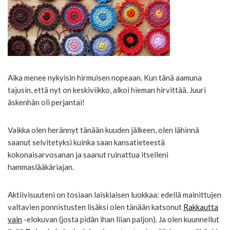
Aika menee nykyisin hirmuisen nopeaan. Kun tänä aamuna
tajusin, että nyt on keskiviikko, alkoi hieman hirvittää. Juuri
äskenhän oli perjantai!
Vaikka olen herännyt tänään kuuden jälkeen, olen lähinnä
saanut selvitetyksi kuinka saan kansatieteestä
kokonaisarvosanan ja saanut ruinattua itselleni
hammaslääkäriajan.
Aktiivisuuteni on tosiaan laiskiaisen luokkaa: edellä mainittujen
valtavien ponnistusten lisäksi olen tänään katsonut
Rakkautta
vain
-elokuvan (josta pidän ihan liian paljon). Ja olen kuunnellut