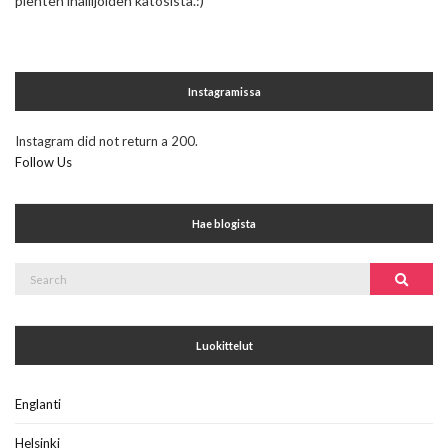
pienten ihailijoiden kätösistä.:)
Instagramissa
Instagram did not return a 200.
Follow Us
Hae blogista
Search
Search
for:
Luokittelut
Englanti
Helsinki