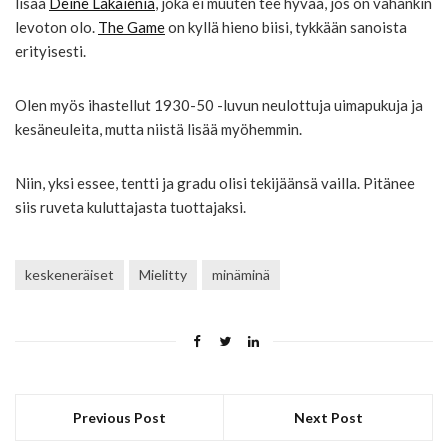
lisää
Deine Lakaienia
, joka ei muuten tee hyvää, jos on vähänkin
levoton olo.
The Game
on kyllä hieno biisi, tykkään sanoista
erityisesti.
Olen myös ihastellut 1930-50 -luvun neulottuja uimapukuja ja
kesäneuleita, mutta niistä lisää myöhemmin.
Niin, yksi essee, tentti ja gradu olisi tekijäänsä vailla. Pitänee
siis ruveta kuluttajasta tuottajaksi.
keskeneräiset
Mielitty
minäminä
Previous Post
Next Post