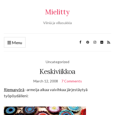
Mielitty
Viiniä ja villasukkia
Menu
Uncategorized
Keskiviikkoa
March 12, 2008
7 Comments
Riemupyörä
-armeija alkaa vaivihkaa järjestäytyä
työpöydälleni: