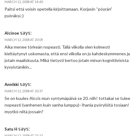
MARCH 12, 2008 AT 14:40
Paitsi että voisin opetella kirjoittamaan. Korjasin “pöyrän”
pyöräksi.:)
says:
Alcinoe
MARCH 12, 2008 AT 20:09
Aika menee törkeän nopeasti. Tällä viikolla olen kolmesti
kieltäytynyt uskomasta, että ensi viikolla on jo kahdeskymmenes ja
jotain maaliskuuta. Mikä tietysti kertoo jotain minun kognitiivisista
kyvyistänikin…
says:
Annikki
MARCH 12, 2008 AT 20:37
Se on kuules Alccis mun syntymäpäivä se 20. niih! tottakai se tulee
nopeasti (vanhenen kuin vanha lumppu)–Ihania pyörylöitä tosiaan!
myytkö niitä jossain?
says:
Satu H
MARCH 12, 2008 AT 22:22