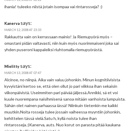
ihania! tuleeko niistä jotain isompaa vai rintarosseja? :)
says:
Kanerva
MARCH 12, 2008 AT 23:33
Rakkautta vain on kerrassaan mainio! Ja Riemupyörä myös –
omastani pidän valtavasti, niin kuin myös nuorimmaiseni joka sai
yhden puseroni kappaleiksi riuhtomalla riemupyörästä.
says:
Mielitty
MARCH 13, 2008 AT 07:47
Alcinoe, no niinpä. Aika vain valuu johonkin. Minun kognitiivisista
kyvyistäni kertoo se, että olen ollut jo pari viikkoa ihan sekaisin
viikonpäivistä. Useimmiten pari päivää jäljessä.Annikki, sä et voi
kuule nuorempana naisihmisenä sanoa mitään vanhoista lumpuista.
Sähän olet nainen parhaassa iässä! Niinkuin tietenkin me kaikki
muutkin.Noita rosseja tulee jossain vaiheessa myyntiin johonkin,
kehittelen tässä vielä.Satu h, kyllä noista tulee ihan
rintarosseja.:)Kanerva, auts. Nuo korut on parasta pitää kaukana