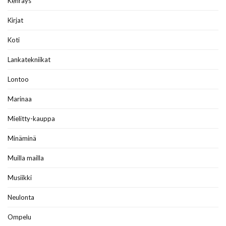
Kehräys
Kirjat
Koti
Lankatekniikat
Lontoo
Marinaa
Mielitty-kauppa
Minäminä
Muilla mailla
Musiikki
Neulonta
Ompelu