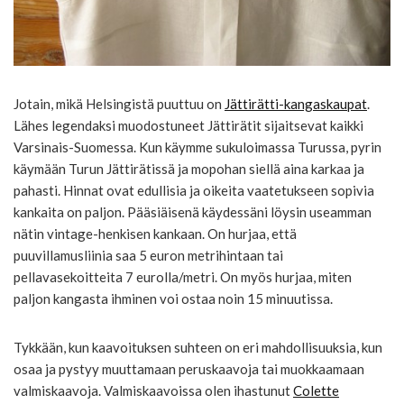
Jotain, mikä Helsingistä puuttuu on
Jättirätti-kangaskaupat
.
Lähes legendaksi muodostuneet Jättirätit sijaitsevat kaikki
Varsinais-Suomessa. Kun käymme sukuloimassa Turussa, pyrin
käymään Turun Jättirätissä ja mopohan siellä aina karkaa ja
pahasti. Hinnat ovat edullisia ja oikeita vaatetukseen sopivia
kankaita on paljon. Pääsiäisenä käydessäni löysin useamman
nätin vintage-henkisen kankaan. On hurjaa, että
puuvillamusliinia saa 5 euron metrihintaan tai
pellavasekoitteita 7 eurolla/metri. On myös hurjaa, miten
paljon kangasta ihminen voi ostaa noin 15 minuutissa.
Tykkään, kun kaavoituksen suhteen on eri mahdollisuuksia, kun
osaa ja pystyy muuttamaan peruskaavoja tai muokkaamaan
valmiskaavoja. Valmiskaavoissa olen ihastunut
Colette