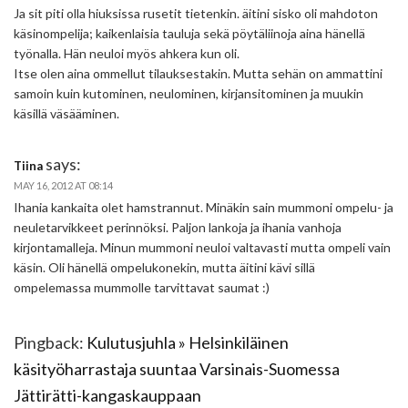
Ja sit piti olla hiuksissa rusetit tietenkin. äitini sisko oli mahdoton
käsinompelija; kaikenlaisia tauluja sekä pöytäliinoja aina hänellä
työnalla. Hän neuloi myös ahkera kun oli.
Itse olen aina ommellut tilauksestakin. Mutta sehän on ammattini
samoin kuin kutominen, neulominen, kirjansitominen ja muukin
käsillä väsääminen.
says:
Tiina
MAY 16, 2012 AT 08:14
Ihania kankaita olet hamstrannut. Minäkin sain mummoni ompelu- ja
neuletarvikkeet perinnöksi. Paljon lankoja ja ihania vanhoja
kirjontamalleja. Minun mummoni neuloi valtavasti mutta ompeli vain
käsin. Oli hänellä ompelukonekin, mutta äitini kävi sillä
ompelemassa mummolle tarvittavat saumat :)
Pingback:
Kulutusjuhla » Helsinkiläinen
käsityöharrastaja suuntaa Varsinais-Suomessa
Jättirätti-kangaskauppaan