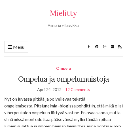
Mielitty
Viiniä ja villasukkia
Menu
Ompelu
Ompelua ja ompelumuistoja
April 24, 2012
12 Comments
Nyt on luvassa pitkää ja polveilevaa tekstiä
ompelemisesta.
Pitsiunelmia -blogissa pohdittiin
, että mikä olisi
viherpeukalon ompeluun liittyvä vastine. En osaa sanoa, mutta
siinä missä moni odottaa pääsevänsä myllertämään pihaa
lumien sulattua ja ilmojen hieman lämmittyä, minä odotin viikko