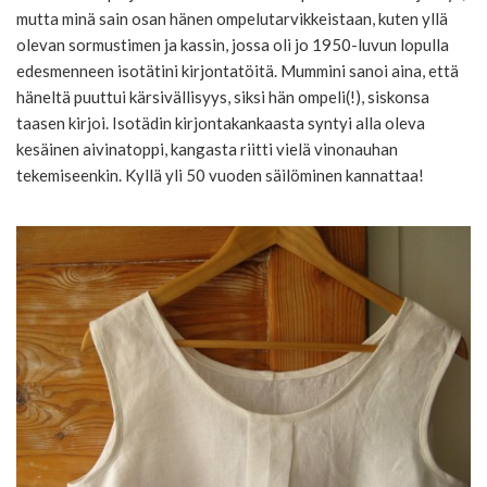
mutta minä sain osan hänen ompelutarvikkeistaan, kuten yllä
olevan sormustimen ja kassin, jossa oli jo 1950-luvun lopulla
edesmenneen isotätini kirjontatöitä. Mummini sanoi aina, että
häneltä puuttui kärsivällisyys, siksi hän ompeli(!), siskonsa
taasen kirjoi. Isotädin kirjontakankaasta syntyi alla oleva
kesäinen aivinatoppi, kangasta riitti vielä vinonauhan
tekemiseenkin. Kyllä yli 50 vuoden säilöminen kannattaa!