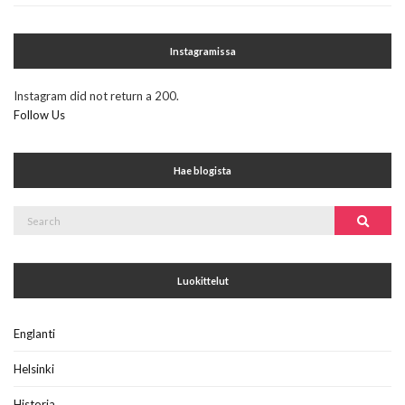
Instagramissa
Instagram did not return a 200.
Follow Us
Hae blogista
Search
Search
for:
Luokittelut
Englanti
Helsinki
Historia