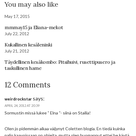
You may also like
May 17, 2015
mmmay15 ja Eliana-mekot
July 22, 2012
Kukallinen kesäleninki
July 21, 2012
Täydellinen kesäkombo: Pitsihuivi, rusettipusero ja
taskullinen hame
12 Comments
says:
weirdrockstar
APRIL 24, 2012 AT 20:39
Sormustin missä lukee ” Elna “- siinä on Stailia!
Olen jo pidemmän aikaa väijynyt Coletten blogia. En tiedä kuinka
paljo kaavoissaan on ohjeita, mutta olen huomannut ettei he käytä