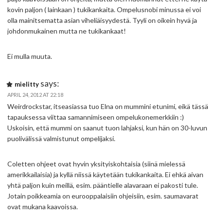
kovin paljon ( lainkaan ) tukikankaita. Ompelusnobi minussa ei voi
olla mainitsematta asian viheliäisyydestä. Tyyli on oikein hyvä ja
johdonmukainen mutta ne tukikankaat!
Ei mulla muuta.
says:
mielitty
APRIL 24, 2012 AT 22:18
Weirdrockstar, itseasiassa tuo Elna on mummini etunimi, eikä tässä
tapauksessa viittaa samannimiseen ompelukonemerkkiin :)
Uskoisin, että mummi on saanut tuon lahjaksi, kun hän on 30-luvun
puolivälissä valmistunut ompelijaksi.
Coletten ohjeet ovat hyvin yksityiskohtaisia (siinä mielessä
amerikkailaisia) ja kyllä niissä käytetään tukikankaita. Ei ehkä aivan
yhtä paljon kuin meillä, esim. pääntielle alavaraan ei pakosti tule.
Jotain poikkeamia on eurooppalaisiin ohjeisiin, esim. saumavarat
ovat mukana kaavoissa.