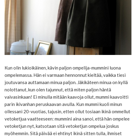
Kun olin lukioikäinen, kävin paljon ompelija-mummini luona
ompelemassa. Hän ei varmaan hennonnut kieltää, vaikka tiesi
joutuvansa auttamaan minua paljon. Jäkikäteen minua on kyllä
nolottanut, kun olen tajunnut, että miten paljon häntä
vaivasinkaan! Ei minulla mitään kaavoja ollut, mummi kaavoitti
parin ikivanhan peruskaavan avulla. Kun mummi kuoli minun
ollessani 20-vuotias, tajusin, etten ollut tosiaan ikinä ommellut
vetoketjua vaatteeseen: mummini aina sanoi, että hän ompelee
vetoketjun nyt, katsotaan sitä vetoketjun ompelua joskus
myöhemmin. Sitä päivää ei ehtinyt ikinä sitten tulla, ihmiset