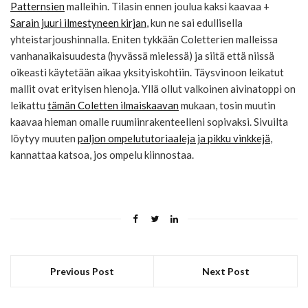
Patternsien
malleihin. Tilasin ennen joulua kaksi kaavaa +
Sarain juuri ilmestyneen kirjan
, kun ne sai edullisella
yhteistarjoushinnalla. Eniten tykkään Coletterien malleissa
vanhanaikaisuudesta (hyvässä mielessä) ja siitä että niissä
oikeasti käytetään aikaa yksityiskohtiin. Täysvinoon leikatut
mallit ovat erityisen hienoja. Yllä ollut valkoinen aivinatoppi on
leikattu
tämän Coletten ilmaiskaavan
mukaan, tosin muutin
kaavaa hieman omalle ruumiinrakenteelleni sopivaksi. Sivuilta
löytyy muuten
paljon ompelututoriaaleja ja pikku vinkkejä
,
kannattaa katsoa, jos ompelu kiinnostaa.
Previous Post
Next Post