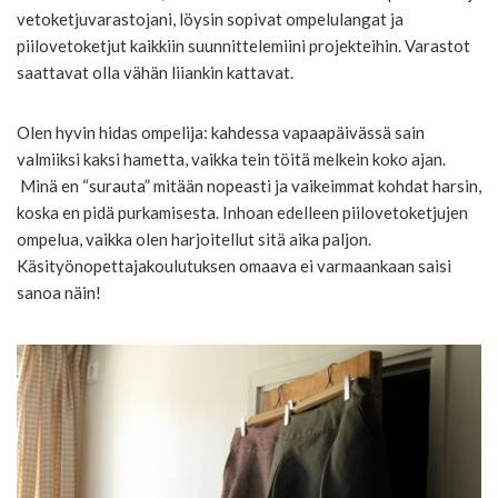
vetoketjuvarastojani, löysin sopivat ompelulangat ja
piilovetoketjut kaikkiin suunnittelemiini projekteihin. Varastot
saattavat olla vähän liiankin kattavat.
Olen hyvin hidas ompelija: kahdessa vapaapäivässä sain
valmiiksi kaksi hametta, vaikka tein töitä melkein koko ajan.
Minä en “surauta” mitään nopeasti ja vaikeimmat kohdat harsin,
koska en pidä purkamisesta. Inhoan edelleen piilovetoketjujen
ompelua, vaikka olen harjoitellut sitä aika paljon.
Käsityönopettajakoulutuksen omaava ei varmaankaan saisi
sanoa näin!