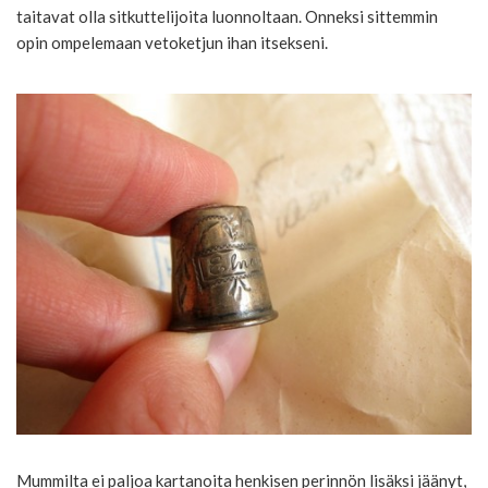
taitavat olla sitkuttelijoita luonnoltaan. Onneksi sittemmin
opin ompelemaan vetoketjun ihan itsekseni.
Mummilta ei paljoa kartanoita henkisen perinnön lisäksi jäänyt,