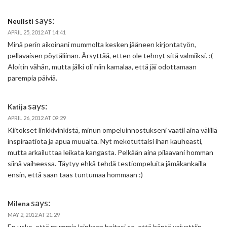
says:
Neulisti
APRIL 25, 2012 AT 14:41
Minä perin aikoinani mummolta kesken jääneen kirjontatyön,
pellavaisen pöytäliinan. Ärsyttää, etten ole tehnyt sitä valmiiksi. :(
Aloitin vähän, mutta jälki oli niin kamalaa, että jäi odottamaan
parempia päiviä.
says:
Katija
APRIL 26, 2012 AT 09:29
Kiitokset linkkivinkistä, minun ompeluinnostukseni vaatii aina välillä
inspiraatiota ja apua muualta. Nyt mekotuttaisi ihan kauheasti,
mutta arkailuttaa leikata kangasta. Pelkään aina pilaavani homman
siinä vaiheessa. Täytyy ehkä tehdä testiompeluita jämäkankailla
ensin, että saan taas tuntumaa hommaan :)
says:
Milena
MAY 2, 2012 AT 21:29
En usko, että mummia lainkaan haitasi se, että häntä vaivattiin