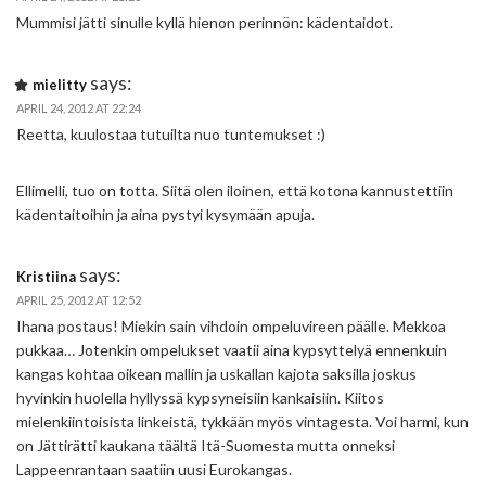
Mummisi jätti sinulle kyllä hienon perinnön: kädentaidot.
says:
mielitty
APRIL 24, 2012 AT 22:24
Reetta, kuulostaa tutuilta nuo tuntemukset :)
Ellimelli, tuo on totta. Siitä olen iloinen, että kotona kannustettiin
kädentaitoihin ja aina pystyi kysymään apuja.
says:
Kristiina
APRIL 25, 2012 AT 12:52
Ihana postaus! Miekin sain vihdoin ompeluvireen päälle. Mekkoa
pukkaa… Jotenkin ompelukset vaatii aina kypsyttelyä ennenkuin
kangas kohtaa oikean mallin ja uskallan kajota saksilla joskus
hyvinkin huolella hyllyssä kypsyneisiin kankaisiin. Kiitos
mielenkiintoisista linkeistä, tykkään myös vintagesta. Voi harmi, kun
on Jättirätti kaukana täältä Itä-Suomesta mutta onneksi
Lappeenrantaan saatiin uusi Eurokangas.