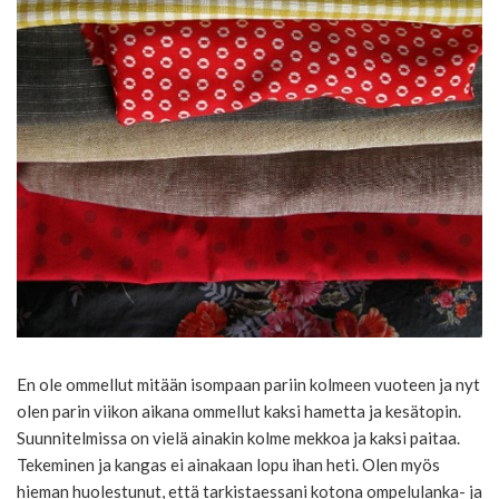
En ole ommellut mitään isompaan pariin kolmeen vuoteen ja nyt
olen parin viikon aikana ommellut kaksi hametta ja kesätopin.
Suunnitelmissa on vielä ainakin kolme mekkoa ja kaksi paitaa.
Tekeminen ja kangas ei ainakaan lopu ihan heti. Olen myös
hieman huolestunut, että tarkistaessani kotona ompelulanka- ja