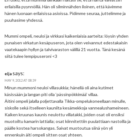
erilaisilla pyynnöillä. Hän oli silminnähden iloinen, että kävimme
hänen luonaan erilaisissa asioissa. Pidimme seuraa, juttelimme ja
puuhasime yhdessä.
Mummi ompeli, neuloi ja virkkasi kaikenlaisia aarteita: löysin yhden
punaisen virkatun kesäpuseron, jota olen veivannut edestakaisin
vaatekaapin hyllyn ja talvivaraston välillä 21 vuotta. Tänä kesänä
siitä tulee lempipuseroni <3
says:
eija
MAY 9, 2012 AT 08:39
Minun mummoni neuloi villasukkia; hänellä oli aina kutimet
käsissään ja langan piti olla ‘pässinpökkimää’ villaa.
Äitini ompeli jalalla poljettavalla Tikka-ompelukoneellaan minulle,
siskolle sekä itselleen kauniita kesämekkoja vannealushameineen.
Kaiken kruunas kaunis neulottu villatakki, joiden osat oli ensiksi
muotoiltu kamarin lattialla; osat kiinnitettiin puulattiaan nastoilla ja
päälle kostea harsokangas. Saivat muotoutua siinä yön yli
ennenkuin äiti ompeli sitten osat yhteen.