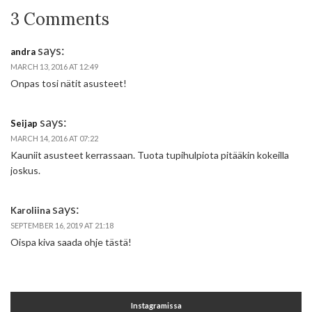
3 Comments
says:
andra
MARCH 13, 2016 AT 12:49
Onpas tosi nätit asusteet!
says:
Seijap
MARCH 14, 2016 AT 07:22
Kauniit asusteet kerrassaan. Tuota tupihulpiota pitääkin kokeilla
joskus.
says:
Karoliina
SEPTEMBER 16, 2019 AT 21:18
Oispa kiva saada ohje tästä!
Instagramissa