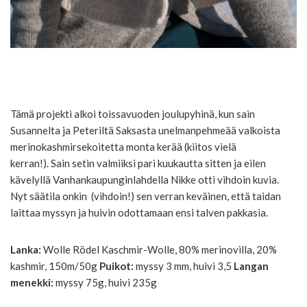
Tämä projekti alkoi toissavuoden joulupyhinä, kun sain
Susannelta ja Peteriltä Saksasta unelmanpehmeää valkoista
merinokashmirsekoitetta monta kerää (kiitos vielä
kerran!). Sain setin valmiiksi pari kuukautta sitten ja eilen
kävelyllä Vanhankaupunginlahdella Nikke otti vihdoin kuvia.
Nyt säätila onkin (vihdoin!) sen verran keväinen, että taidan
laittaa myssyn ja huivin odottamaan ensi talven pakkasia.
Lanka:
Wolle Rödel Kaschmir-Wolle, 80% merinovilla, 20%
kashmir, 150m/50g
Puikot:
myssy 3 mm, huivi 3,5
Langan
menekki:
myssy 75g, huivi 235g