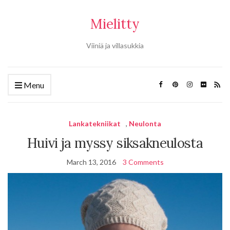
Mielitty
Viiniä ja villasukkia
Menu
Lankatekniikat
,
Neulonta
Huivi ja myssy siksakneulosta
March 13, 2016
3 Comments