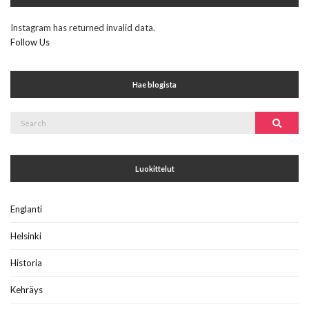
Instagram has returned invalid data.
Follow Us
Hae blogista
Search
Search
for:
Luokittelut
Englanti
Helsinki
Historia
Kehräys