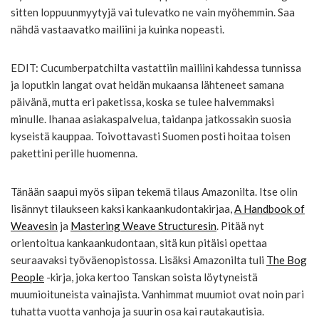
sitten loppuunmyytyjä vai tulevatko ne vain myöhemmin. Saa
nähdä vastaavatko mailiini ja kuinka nopeasti.
EDIT: Cucumberpatchilta vastattiin mailiini kahdessa tunnissa
ja loputkin langat ovat heidän mukaansa lähteneet samana
päivänä, mutta eri paketissa, koska se tulee halvemmaksi
minulle. Ihanaa asiakaspalvelua, taidanpa jatkossakin suosia
kyseistä kauppaa. Toivottavasti Suomen posti hoitaa toisen
pakettini perille huomenna.
Tänään saapui myös siipan tekemä tilaus Amazonilta. Itse olin
lisännyt tilaukseen kaksi kankaankudontakirjaa,
A Handbook of
Weavesin
ja
Mastering Weave Structuresin
. Pitää nyt
orientoitua kankaankudontaan, sitä kun pitäisi opettaa
seuraavaksi työväenopistossa. Lisäksi Amazonilta tuli
The Bog
People
-kirja, joka kertoo Tanskan soista löytyneistä
muumioituneista vainajista. Vanhimmat muumiot ovat noin pari
tuhatta vuotta vanhoja ja suurin osa kai rautakautisia.