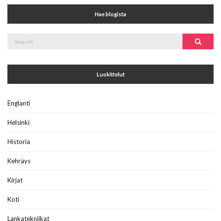
Hae blogista
Search
Search
for:
Luokittelut
Englanti
Helsinki
Historia
Kehräys
Kirjat
Koti
Lankatekniikat