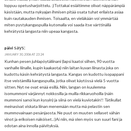
loppuu opetusharjoittelu. ;)Tottakai esiäitimme olivat näppärämpiä
käsistään, mutta nykyajan ihmisen pitää osata tuhat erilaista asiaa
kuin rautakauden ihmisen. Toisaalta, en vieläkään voi ymmärtää
miten pystykangaspuilla kutomalla voi saada itse värttinällä
kehrätystä langasta niin upeaa kangasta.
says:
päivi
JANUARY 30, 2006 AT 23:24
Kunhan pesen juhlapöytäliinani (lapsi kaatoi siihen, 90 vuotta
vanhalle liinalle, kupin kaakaota) niin laitan kuvan liinasta joka on
kudottu käsin kehrätystä langasta. Kangas on kudottu isopappani
itse veistämillä kangaspuilla, jotka olivat käytössä vielä 5 vuotta
sitten. Nyt ne ovat enää esillä. Niin, langan on kuulemma
isomummoni värjännyt nokkosilla ja muilla rikkaruohoilla (näin
mummoni sanoi kun kysyin) ja siinä on vielä kuviotakin!! Tätikullat
meinasivat viskata liinan menemään mutta mä pelastin sen
mummovainaan pesänjaosta. Ne puut on muuten sellaset vähän
vinot ja erikoisen näköiset..:)Ai niin, mä olen myös sun suuri fani ja
odotan aina innolla päivityksiä.