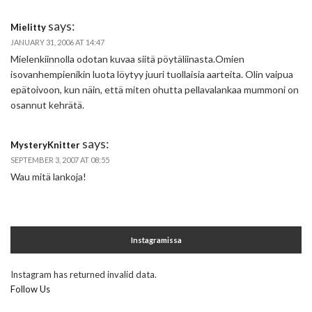
says:
Mielitty
JANUARY 31, 2006 AT 14:47
Mielenkiinnolla odotan kuvaa siitä pöytäliinasta.Omien
isovanhempienikin luota löytyy juuri tuollaisia aarteita. Olin vaipua
epätoivoon, kun näin, että miten ohutta pellavalankaa mummoni on
osannut kehrätä.
says:
MysteryKnitter
SEPTEMBER 3, 2007 AT 08:55
Wau mitä lankoja!
Instagramissa
Instagram has returned invalid data.
Follow Us