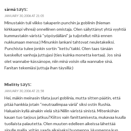
says:
särmä
JANUARY 30, 2006 AT 21:05
Minustakin tuli viikko takaperin punchin ja goblinin (hieman
kirkkaanpi vihreä) onnellinen omistaja. Olen säilyttänyt yhtä vyyhtiä
kummastakin väristä “yöpöydälläni” ja tuijotellut niitä ennen
nukkumaan menoa:) Minunkin lankani tahtovat neuletakeiksi.
Punchista tulee jonkin sortin “kettu”takki. Olen taas tänään
lueskellut vanhoja juttujasi (ties kuinka monetta kertaa). Jos sinä
olet wannabe-kässänope, niin minä voisin olla wannabe sinä.
Fanitan tekemiäsi juttuja ihan täysillä:)
says:
Mielitty
JANUARY 30, 2006 AT 21:58
Hei, mäkin meinasin tilata juuri goblinia, mutta sitten päätin, että
pitää hankkia jotain “neutraalimpaa väriä” siksi ostin Rushia.
Haluaisin kyllä ainakin vielä sitä Niilin väristä sinistä. Mitenköhän
kauan tuo tarjous jatkuu?Kiitos vain fanittamisesta, mukavaa kuulla
tuollaista palautetta. Olen muuten edelleen aikeissa lähettää
sinulle mailia, yritän saada aikaiseksi huomenna. Huomenna kun