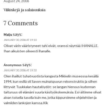
August 24, 2006
Viikinkejä ja salaisuuksia
7 Comments
says:
Maiju
JANUARY 30, 2006 AT 19:10
Olivat värin vääristyneet tahi eivät, oranssi näyttää IHANALLE.
Ihan aikuisten oikeesti ihanalle.
says:
Anonymous
JANUARY 30, 2006 AT 19:53
Olen ihaillut tuhatvuotista kangasta Mikkelin museossa kesällä
1994, kun esillä oli Savon muinaispuvun rekonstruktio ja siihen
liittyvät Tuukkalan hautalöydöt: se langan hienous kudonnan
taituruus oli elämäni suuria käsityökokemuksia. Esi-äitimme olivat
aivan toisella tasolla kuin me, jotka kippuroimme ohjelehtien ja
valmiiden lankojen kanssa.Kik