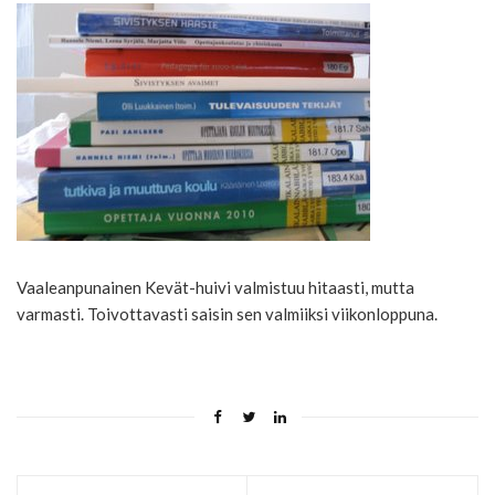
Vaaleanpunainen Kevät-huivi valmistuu hitaasti, mutta
varmasti. Toivottavasti saisin sen valmiiksi viikonloppuna.