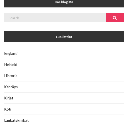
Hae blogista
Search
Search
for:
Luokittelut
Englanti
Helsinki
Historia
Kehräys
Kirjat
Koti
Lankatekniikat