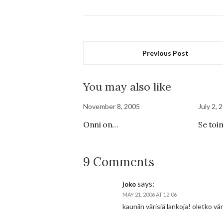
Previous Post
You may also like
November 8, 2005
July 2, 
Onni on…
Se toim
9 Comments
says:
joko
MAY 21, 2006 AT 12:06
kauniin värisiä lankoja! oletko vä