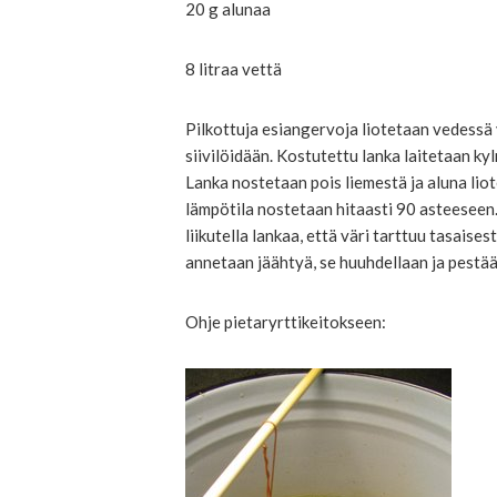
20 g alunaa
8 litraa vettä
Pilkottuja esiangervoja liotetaan vedessä y
siivilöidään. Kostutettu lanka laitetaan k
Lanka nostetaan pois liemestä ja aluna liot
lämpötila nostetaan hitaasti 90 asteeseen.
liikutella lankaa, että väri tarttuu tasaise
annetaan jäähtyä, se huuhdellaan ja pestää
Ohje pietaryrttikeitokseen: