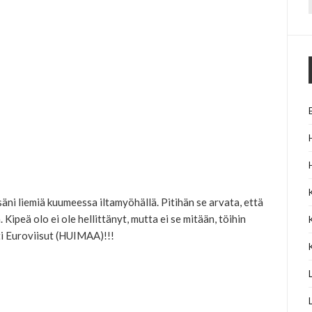
f
ssäni liemiä kuumeessa iltamyöhällä. Pitihän se arvata, että
. Kipeä olo ei ole hellittänyt, mutta ei se mitään, töihin
ti Euroviisut (HUIMAA)!!!