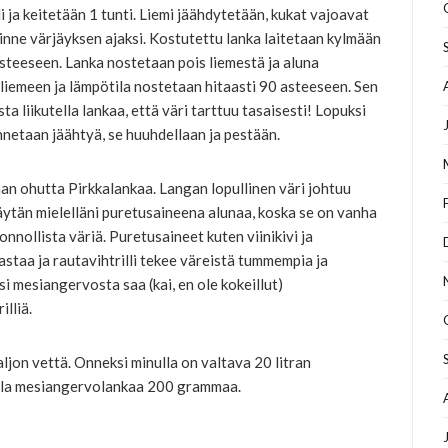
i ja keitetään 1 tunti. Liemi jäähdytetään, kukat vajoavat
sinne värjäyksen ajaksi. Kostutettu lanka laitetaan kylmään
steeseen. Lanka nostetaan pois liemestä ja aluna
 liemeen ja lämpötila nostetaan hitaasti 90 asteeseen. Sen
ta liikutella lankaa, että väri tarttuu tasaisesti! Lopuksi
nnetaan jäähtyä, se huuhdellaan ja pestään.
n ohutta Pirkkalankaa. Langan lopullinen väri johtuu
käytän mielelläni puretusaineena alunaa, koska se on vanha
onnollista väriä. Puretusaineet kuten viinikivi ja
rkastaa ja rautavihtrilli tekee väreistä tummempia ja
si mesiangervosta saa (kai, en ole kokeillut)
illiä.
ljon vettä. Onneksi minulla on valtava 20 litran
rralla mesiangervolankaa 200 grammaa.