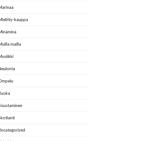
Marinaa
Mielitty-kauppa
Minäminä
Muilla mailla
Musiikki
Neulonta
Ompelu
Ruoka
Sisustaminen
Skotlanti
Uncategorized