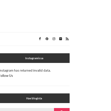
Instagramissa
Instagram has returned invalid data.
Follow Us
Hae blogista
Search