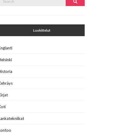
Search
or:
Luokittelut
Englanti
Helsinki
Historia
Kehräys
Kirjat
Koti
Lankatekniikat
Lontoo