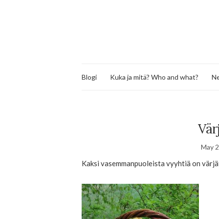
Blogi
Kuka ja mitä? Who and what?
Ne
Vär
May 2
Kaksi vasemmanpuoleista vyyhtiä on värjät