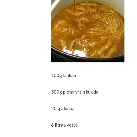
100g lankaa
500g pietaryrtin kukkia
20 g alunaa
6 litraa vettä