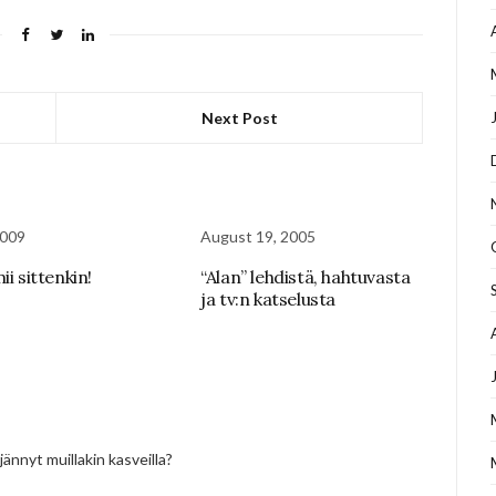
Next Post
2009
August 19, 2005
ii sittenkin!
“Alan” lehdistä, hahtuvasta
ja tv:n katselusta
rjännyt muillakin kasveilla?