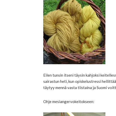
Eilen tunsin itseni täysin kahjoksi keitelle
sairastun heti, kun opiskelustressi hellittää
täytyy mennä vasta tiistaina ja Suomi voit
Ohje mesiangervokeitokseen: