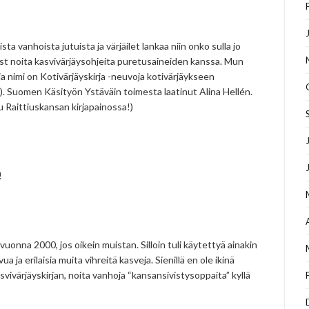
sta vanhoista jutuista ja värjäilet lankaa niin onko sulla jo
just noita kasvivärjäysohjeita puretusaineiden kanssa. Mun
ja nimi on Kotivärjäyskirja -neuvoja kotivärjäykseen
nos). Suomen Käsityön Ystäväin toimesta laatinut Alina Hellén.
u Raittiuskansan kirjapainossa!)
!
vuonna 2000, jos oikein muistan. Silloin tuli käytettyä ainakin
ua ja erilaisia muita vihreitä kasveja. Sienillä en ole ikinä
vivärjäyskirjan, noita vanhoja “kansansivistysoppaita” kyllä