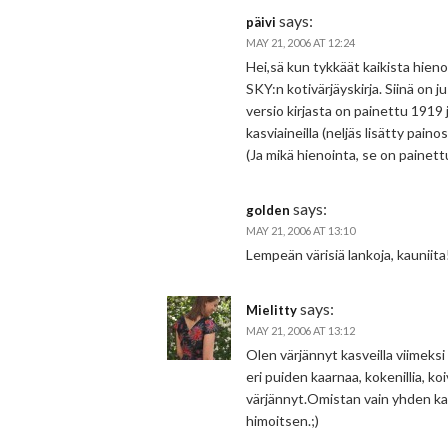
says:
päivi
MAY 21, 2006 AT 12:24
Hei,sä kun tykkäät kaikista hienoi
SKY:n kotivärjäyskirja. Siinä on 
versio kirjasta on painettu 1919 
kasviaineilla (neljäs lisätty pai
(Ja mikä hienointa, se on painett
says:
golden
MAY 21, 2006 AT 13:10
Lempeän värisiä lankoja, kauniita
says:
Mielitty
MAY 21, 2006 AT 13:12
Olen värjännyt kasveilla viimeksi 
eri puiden kaarnaa, kokenillia, koiv
värjännyt.Omistan vain yhden kas
himoitsen.;)