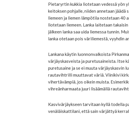
Pietaryrtin kukkia liotetaan vedessä yön yl
keitoksen pohjalle, niiden annetaan jäädä 
liemeen ja liemen lämpötila nostetaan 40 a
liotetaan liemeen. Lanka laitetaan takaisin
jälkeen lanka saa uida liemessa tunnin. Muis
lanka otetaan pois väriliemestä, vyyhdin a
Lankana käytin luonnonvalkoista Pirkanmaa
värjäyskasveista ja puretusaineista. Itse 
puretusaine ja se ei muuta värjäyskasvin lu
rautavihtrilli muuttavat väriä. Viinikivi ki
vihertävämpiä, jos oikein muista. Esimerkik
vihreänharmaata juuri lisäämällä rautavihtr
Kasvivärjäykseen tarvitaan kyllä todella pa
venäläiskattilani, että sain värjättyä ke