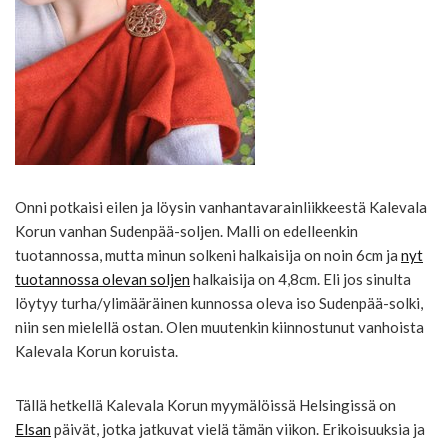
Onni potkaisi eilen ja löysin vanhantavarainliikkeestä Kalevala
Korun vanhan Sudenpää-soljen. Malli on edelleenkin
tuotannossa, mutta minun solkeni halkaisija on noin 6cm ja
nyt
tuotannossa olevan soljen
halkaisija on 4,8cm. Eli jos sinulta
löytyy turha/ylimääräinen kunnossa oleva iso Sudenpää-solki,
niin sen mielellä ostan. Olen muutenkin kiinnostunut vanhoista
Kalevala Korun koruista.
Tällä hetkellä Kalevala Korun myymälöissä Helsingissä on
Elsan
päivät, jotka jatkuvat vielä tämän viikon. Erikoisuuksia ja