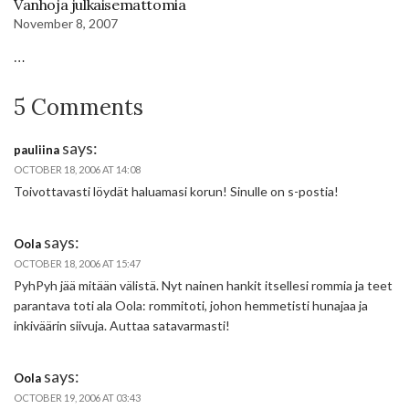
Vanhoja julkaisemattomia
November 8, 2007
…
5 Comments
says:
pauliina
OCTOBER 18, 2006 AT 14:08
Toivottavasti löydät haluamasi korun! Sinulle on s-postia!
says:
Oola
OCTOBER 18, 2006 AT 15:47
PyhPyh jää mitään välistä. Nyt nainen hankit itsellesi rommia ja teet
parantava toti ala Oola: rommitoti, johon hemmetisti hunajaa ja
inkiväärin siivuja. Auttaa satavarmasti!
says:
Oola
OCTOBER 19, 2006 AT 03:43