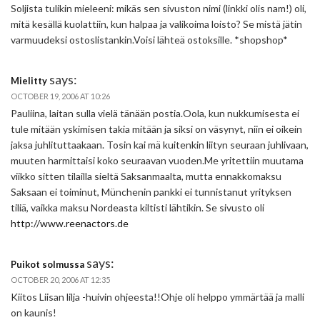
Soljista tulikin mieleeni: mikäs sen sivuston nimi (linkki olis nam!) oli,
mitä kesällä kuolattiin, kun halpaa ja valikoima loisto? Se mistä jätin
varmuudeksi ostoslistankin.Voisi lähteä ostoksille. *shopshop*
says:
Mielitty
OCTOBER 19, 2006 AT 10:26
Pauliina, laitan sulla vielä tänään postia.Oola, kun nukkumisesta ei
tule mitään yskimisen takia mitään ja siksi on väsynyt, niin ei oikein
jaksa juhlituttaakaan. Tosin kai mä kuitenkin liityn seuraan juhlivaan,
muuten harmittaisi koko seuraavan vuoden.Me yritettiin muutama
viikko sitten tilailla sieltä Saksanmaalta, mutta ennakkomaksu
Saksaan ei toiminut, Münchenin pankki ei tunnistanut yrityksen
tiliä, vaikka maksu Nordeasta kiltisti lähtikin. Se sivusto oli
http://www.reenactors.de
says:
Puikot solmussa
OCTOBER 20, 2006 AT 12:35
Kiitos Liisan lilja -huivin ohjeesta!!Ohje oli helppo ymmärtää ja malli
on kaunis!