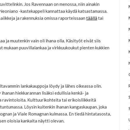
kuvittelinkin. Jos Ravennaan on menossa, niin ainakin
ero Neoniano -kastekappeli kannattaa käydä katsastamassa.
aiikkeja ja rakennuksia omissa raporteissaan
t
äällä
tai
a ja muutenkin vain oli ihana olla. Käsityöt eivät siis
ut mukaan puuvillalankaa ja virkkuukoukut pienten kukkien
ultavammin lankakauppoja löydy ja lähes oikeassa olin.
ihanan hiekkarannan lisäksi edullisia kenkä- ja
ravintoloita. Kulttuurikohteita tai erikoisliikkeitä
n tuntumassa. Löysin kuitenkin ihanan kangaskaupan, joka
lognan ja Viale Romagnan kulmassa. En tiedä hintatasosta,
sen oloisia kankaita näytti olevan.