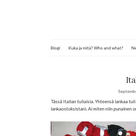
Blogi
Kuka ja mitä? Who and what?
Ne
Ita
Septembe
Tässä Italian tuliaisia. Yhteensä lankaa tu
lankaostoksistani. Ai miten niin punainen o