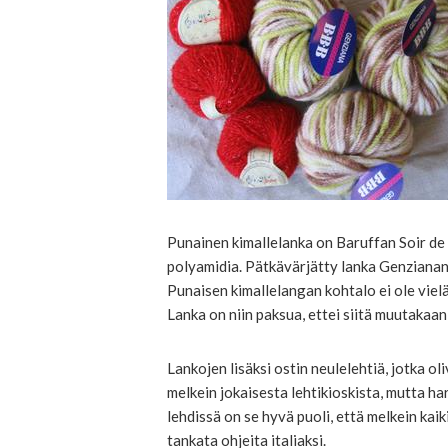
Punainen kimallelanka on Baruffan Soir de
polyamidia. Pätkävärjätty lanka Genzianan
Punaisen kimallelangan kohtalo ei ole vielä
Lanka on niin paksua, ettei siitä muutakaan 
Lankojen lisäksi ostin neulelehtiä, jotka ol
melkein jokaisesta lehtikioskista, mutta har
lehdissä on se hyvä puoli, että melkein kaik
tankata ohjeita italiaksi.