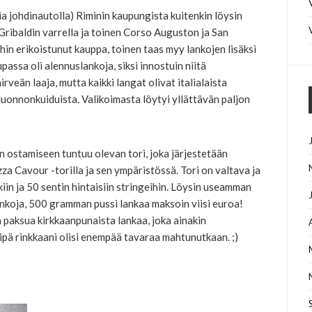
ia johdinautolla) Riminin kaupungista kuitenkin löysin
.Gribaldin varrella ja toinen Corso Auguston ja San
in erikoistunut kauppa, toinen taas myy lankojen lisäksi
assa oli alennuslankoja, siksi innostuin niitä
rveän laaja, mutta kaikki langat olivat italialaista
 luonnonkuiduista. Valikoimasta löytyi yllättävän paljon
n ostamiseen tuntuu olevan tori, joka järjestetään
zza Cavour -torilla ja sen ympäristössä. Tori on valtava ja
kiin ja 50 sentin hintaisiin stringeihin. Löysin useamman
lankoja, 500 gramman pussi lankaa maksoin viisi euroa!
 paksua kirkkaanpunaista lankaa, joka ainakin
ipä rinkkaani olisi enempää tavaraa mahtunutkaan. ;)