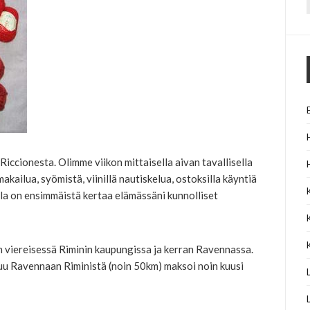
f
Riccionesta. Olimme viikon mittaisella aivan tavallisella
akailua, syömistä, viinillä nautiskelua, ostoksilla käyntiä
ulla on ensimmäistä kertaa elämässäni kunnolliset
 viereisessä Riminin kaupungissa ja kerran Ravennassa.
luu Ravennaan Riministä (noin 50km) maksoi noin kuusi