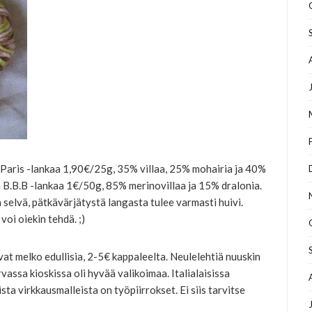
 Paris -lankaa 1,90€/25g, 35% villaa, 25% mohairia ja 40%
 B.B.B -lankaa 1€/50g, 85% merinovillaa ja 15% dralonia.
 selvä, pätkävärjätystä langasta tulee varmasti huivi.
voi oiekin tehdä. ;)
ivat melko edullisia, 2-5€ kappaleelta. Neulelehtiä nuuskin
vassa kioskissa oli hyvää valikoimaa. Italialaisissa
ista virkkausmalleista on työpiirrokset. Ei siis tarvitse