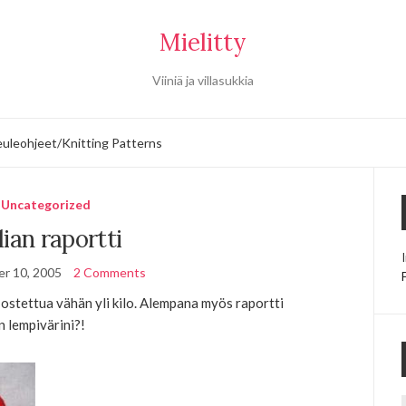
Mielitty
Viiniä ja villasukkia
uleohjeet/Knitting Patterns
Uncategorized
lian raportti
r 10, 2005
2 Comments
li ostettua vähän yli kilo. Alempana myös raportti
n lempivärini?!