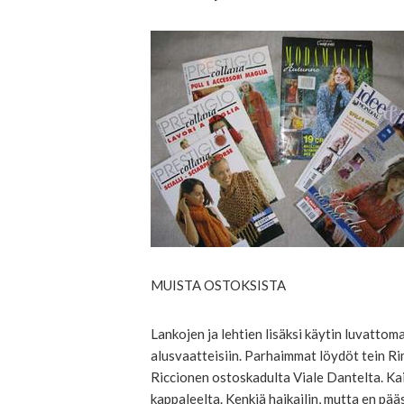
MUISTA OSTOKSISTA
Lankojen ja lehtien lisäksi käytin luvattoma
alusvaatteisiin. Parhaimmat löydöt tein Rim
Riccionen ostoskadulta Viale Dantelta. Kai
kappaleelta. Kenkiä haikailin, mutta en pääs