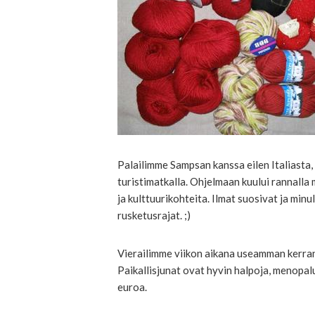
Palailimme Sampsan kanssa eilen Italiasta, 
turistimatkalla. Ohjelmaan kuului rannalla m
ja kulttuurikohteita. Ilmat suosivat ja min
rusketusrajat. ;)
Vierailimme viikon aikana useamman kerran
Paikallisjunat ovat hyvin halpoja, menopa
euroa.