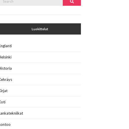
Search
or:
Luokittelut
Englanti
Helsinki
Historia
Kehräys
Kirjat
Koti
Lankatekniikat
Lontoo