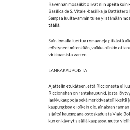
Ravennan mosaiikit olivat niin upeita kuin 
Basilica de S. Vitale -basilika ja Battist
Sampsa luultavammin tulee ylistämään mos
täällä
.
Sain lomalla luettua romaaneja pitkästä aika
edistyneet mitenkään, vaikka olinkin ottan
virkkaamista varten.
LANKAKAUPOISTA
Ajattelin etukäteen, että Riccionesta ei lu
Riccionehan on rantakaupunki, josta löytyy 
laukkukauppoja sekä merkkivaateliikkeitä ja 
kaupungissa ei oikein ole, ainakaan ranna
sijaitsi kauempana ostoskaduista Viale Bo
kun en käynyt sisällä kaupassa, mutta ylelli