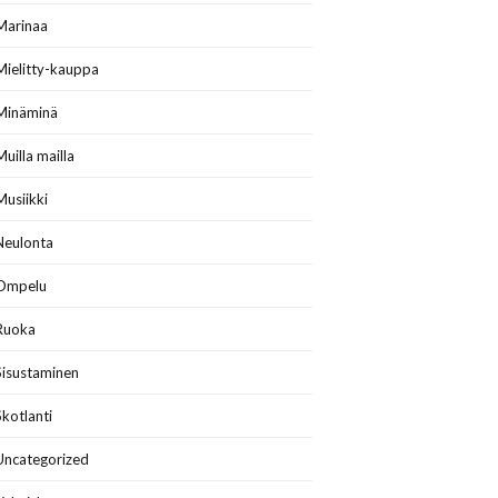
Marinaa
Mielitty-kauppa
Minäminä
Muilla mailla
Musiikki
Neulonta
Ompelu
Ruoka
Sisustaminen
Skotlanti
Uncategorized