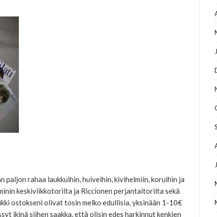
n paljon rahaa laukkuihin, huiveihin, kivihelmiin, koruihin ja
inin keskiviikkotorilta ja Riccionen perjantaitorilta sekä
kki ostokseni olivat tosin melko edullisia, yksinään 1-10€
syt ikinä siihen saakka, että olisin edes harkinnut kenkien