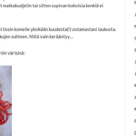
t matkabudjetin tai sitten sopivan kokoisia kenkiä ei
ei tosin komeile yksikään kuudesta(!) ostamastani laukusta.
kkujen suhteen. Niitä vain kerääntyy…
niin värisinä: