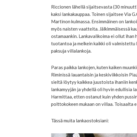
Riccionen lähellä sijaitsevasta (30 minuutt
kaksi lankakauppaa. Toinen sijaitsee Via G
Martinon kulmassa. Ensimmäinen on lankoih
myös naisten vaatteita. Jälkimmäisessä kaup
ostamaankin. Lankavalikoima ei ollut ihan hi
tuotantoa ja melkein kaikki oli valmistettu
paksuja villalankoja.
Paras paikka lankojen, kuten kaiken muunki
Riminissä lauantaisin ja keskiviikkoisin Pia
sieltä löytyy kaikkea juustoista ihaniin ken
lankamyyjän ja yhdellä oli hyvin edullisia 
Harmittaa, etten ostanut kuin yhden pussin
polttokokeen mukaan on villaa. Toisaalta e
Tässä muita lankaostoksiani: