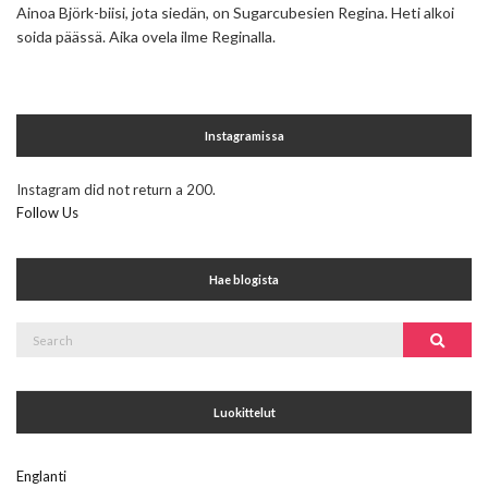
Ainoa Björk-biisi, jota siedän, on Sugarcubesien Regina. Heti alkoi
soida päässä. Aika ovela ilme Reginalla.
Instagramissa
Instagram did not return a 200.
Follow Us
Hae blogista
Search
Search
for:
Luokittelut
Englanti