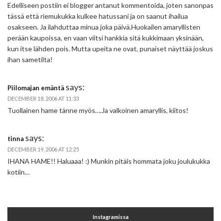
Edelliseen postiin ei blogger antanut kommentoida, joten sanonpas
tässä että riemukukka kulkee hatussani ja on saanut ihailua
osakseen. Ja ilahduttaa minua joka päivä.Huokailen amaryllisten
perään kaupoissa, en vaan viitsi hankkia sitä kukkimaan yksinään,
kun itse lähden pois. Mutta upeita ne ovat, punaiset näyttää joskus
ihan sametilta!
says:
Piilomajan emäntä
DECEMBER 18, 2006 AT 11:33
Tuollainen hame tänne myös….Ja valkoinen amaryllis, kiitos!
says:
tinna
DECEMBER 19, 2006 AT 12:25
IHANA HAME!! Haluaaa! :) Munkin pitäis hommata joku joulukukka
kotiin…
Instagramissa