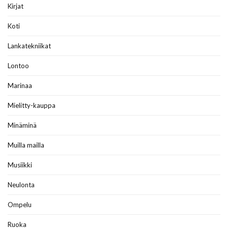
Kirjat
Koti
Lankatekniikat
Lontoo
Marinaa
Mielitty-kauppa
Minäminä
Muilla mailla
Musiikki
Neulonta
Ompelu
Ruoka