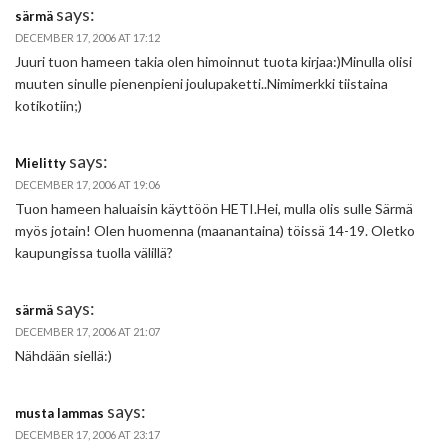
says:
särmä
DECEMBER 17, 2006 AT 17:12
Juuri tuon hameen takia olen himoinnut tuota kirjaa:)Minulla olisi
muuten sinulle pienenpieni joulupaketti..Nimimerkki tiistaina
kotikotiin;)
says:
Mielitty
DECEMBER 17, 2006 AT 19:06
Tuon hameen haluaisin käyttöön HETI.Hei, mulla olis sulle Särmä
myös jotain! Olen huomenna (maanantaina) töissä 14-19. Oletko
kaupungissa tuolla välillä?
says:
särmä
DECEMBER 17, 2006 AT 21:07
Nähdään siellä:)
says:
musta lammas
DECEMBER 17, 2006 AT 23:17