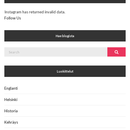
Instagram has returned invalid data.
Follow Us
Hae blogista
Search
Search
for:
Luokittelut
Englanti
Helsinki
Historia
Kehräys