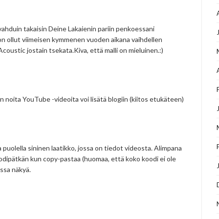
avahduin takaisin Deine Lakaienin pariin penkoessani
t on ollut viimeisen kymmenen vuoden aikana vaihdellen
Acoustic jostain tsekata.Kiva, että malli on mieluinen.:)
 noita YouTube -videoita voi lisätä blogiin (kiitos etukäteen)
 puolella sininen laatikko, jossa on tiedot videosta. Alimpana
odipätkän kun copy-pastaa (huomaa, että koko koodi ei ole
issa näkyä.