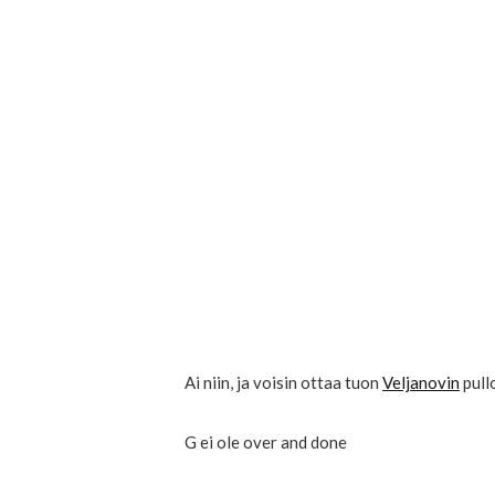
Ai niin, ja voisin ottaa tuon
Veljanovin
pull
G ei ole over and done