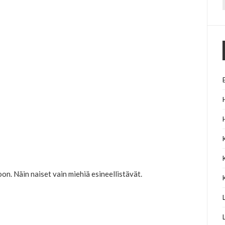
f
oon. Näin naiset vain miehiä esineellistävät.