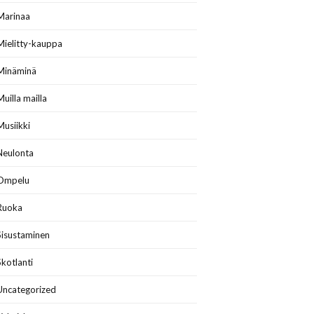
Marinaa
Mielitty-kauppa
Minäminä
Muilla mailla
Musiikki
Neulonta
Ompelu
Ruoka
Sisustaminen
Skotlanti
Uncategorized