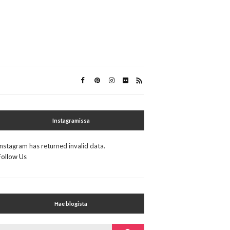
Instagramissa
Instagram has returned invalid data.
Follow Us
Hae blogista
Search