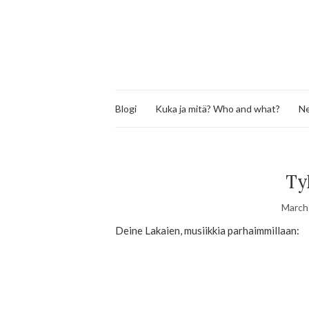
Blogi
Kuka ja mitä? Who and what?
Ne
Ty
March
Deine Lakaien, musiikkia parhaimmillaan: