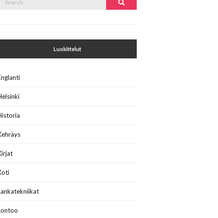
Search
or:
Luokittelut
Englanti
Helsinki
Historia
Kehräys
Kirjat
Koti
Lankatekniikat
Lontoo