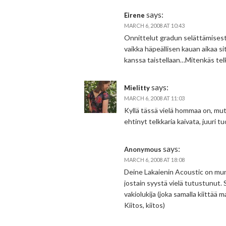
says:
Eirene
MARCH 6, 2008 AT 10:43
Onnittelut gradun selättämisestä
vaikka häpeällisen kauan aikaa si
kanssa taistellaan…Mitenkäs tel
says:
Mielitty
MARCH 6, 2008 AT 11:03
Kyllä tässä vielä hommaa on, mut
ehtinyt telkkaria kaivata, juuri tu
says:
Anonymous
MARCH 6, 2008 AT 18:08
Deine Lakaienin Acoustic on mun 
jostain syystä vielä tutustunut. S
vakiolukija (joka samalla kiittää 
Kiitos, kiitos)