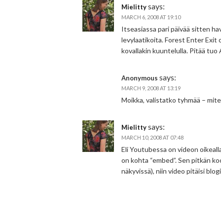
says:
Mielitty
MARCH 6, 2008 AT 19:10
Itseasiassa pari päivää sitten h
levylaatikoita. Forest Enter Exi
kovallakin kuuntelulla. Pitää tuo 
says:
Anonymous
MARCH 9, 2008 AT 13:19
Moikka, valistatko tyhmää – miten
says:
Mielitty
MARCH 10, 2008 AT 07:48
Eli Youtubessa on videon oikealla
on kohta “embed”. Sen pitkän ko
näkyvissä), niin video pitäisi blog