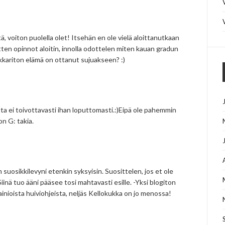
, voiton puolella olet! Itsehän en ole vielä aloittanutkaan
tten opinnot aloitin, innolla odottelen miten kauan gradun
kkariton elämä on ottanut sujuakseen? :)
ta ei toivottavasti ihan loputtomasti.:)Eipä ole pahemmin
on G: takia.
suosikkilevyni etenkin syksyisin. Suosittelen, jos et ole
iinä tuo ääni pääsee tosi mahtavasti esille. -Yksi blogiton
mainioista huiviohjeista, neljäs Kellokukka on jo menossa!