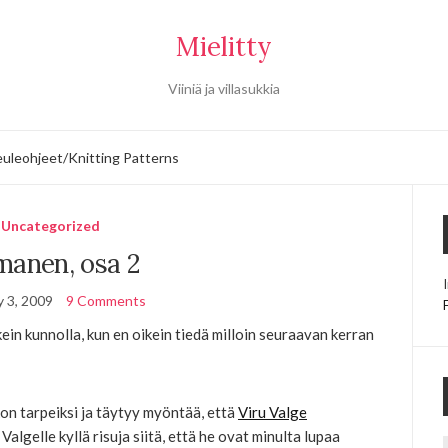
Mielitty
Viiniä ja villasukkia
uleohjeet/Knitting Patterns
Uncategorized
manen, osa 2
y 3, 2009
9 Comments
kein kunnolla, kun en oikein tiedä milloin seuraavan kerran
on tarpeiksi ja täytyy myöntää, että
Viru Valge
Valgelle kyllä risuja siitä, että he ovat minulta lupaa