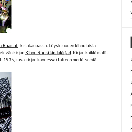
a Raamat
-kirjakaupassa. Löysin uuden kihnulaisia
televän kirjan
Kihnu Roosi kindakirjad
. Kirjan kaikki mallit
. 1935, kuva kirjan kannessa) talteen merkitsemiä.