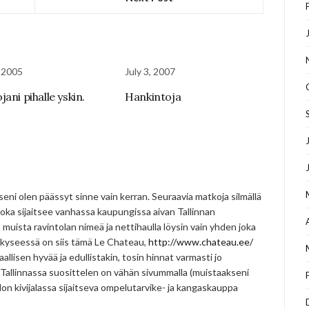
 2005
July 3, 2007
ani pihalle yskin.
Hankintoja
seni olen päässyt sinne vain kerran. Seuraavia matkoja silmällä
 joka sijaitsee vanhassa kaupungissa aivan Tallinnan
 muista ravintolan nimeä ja nettihaulla löysin vain yhden joka
 kyseessä on siis tämä Le Chateau,
http://www.chateau.ee/
aallisen hyvää ja edullistakin, tosin hinnat varmasti jo
a Tallinnassa suosittelen on vähän sivummalla (muistaakseni
lon kivijalassa sijaitseva ompelutarvike- ja kangaskauppa