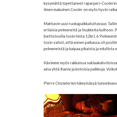
kysymättä lopettaneet raparperi-Coolerin, 
limen makuinen Cooler on myös hyvin raika
Mahtavin uusi ruokapaikkatuttavuus Tallin
erilaisia pelmeneitä ja lisukkeita kulhoon
(nettisivuilla tosin hinta 12kr). 6 Pelmeen
tosin valisti, että ennen paikassa oli poslii
pelmeneistä ja kaipaa pikaista ja edullista 
Kävimme myös rakkaissa suklaakahviloissa
aina yhtä ihania ja kotoisia paikkoja. Voik
Pierre Cholaterien hämyisässä tunnelmassa,