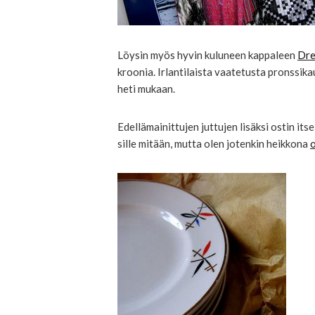
Löysin myös hyvin kuluneen kappaleen
Dre
kroonia. Irlantilaista vaatetusta pronssik
heti mukaan.
Edellämainittujen juttujen lisäksi ostin its
sille mitään, mutta olen jotenkin heikkona
o