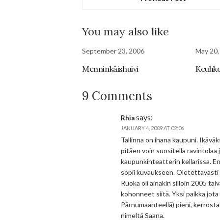
You may also like
September 23, 2006
May 20,
Menninkäishuivi
Keuhkoj
9 Comments
says:
Rhia
JANUARY 4, 2009 AT 02:06
Tallinna on ihana kaupuni. Ikäväk
pitäen voin suositella ravintolaa
kaupunkinteatterin kellarissa. En
sopii kuvaukseen. Oletettavasti
Ruoka oli ainakin silloin 2005 taiv
kohonneet siitä. Yksi paikka jot
Pärnumaanteellä) pieni, kerrosta
nimeltä Saana.