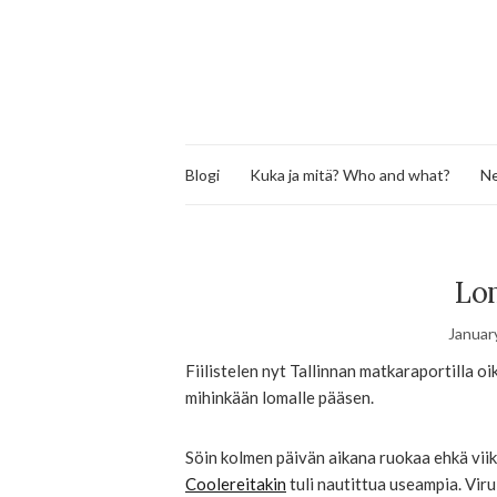
Blogi
Kuka ja mitä? Who and what?
Ne
Lo
Januar
Fiilistelen nyt Tallinnan matkaraportilla oi
mihinkään lomalle pääsen.
Söin kolmen päivän aikana ruokaa ehkä viik
Coolereitakin
tuli nautittua useampia. Viru 