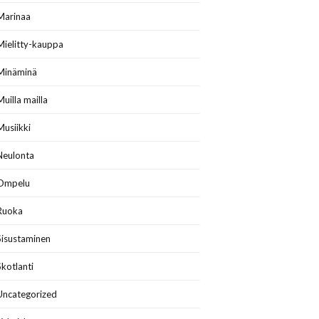
Marinaa
Mielitty-kauppa
Minäminä
Muilla mailla
Musiikki
Neulonta
Ompelu
Ruoka
Sisustaminen
Skotlanti
Uncategorized