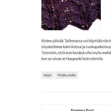
Kolme päivää Tallinnassa voi käyttää niin h
istuskelimme kahviloissa ja ruokapaikoissa
Toivoisin, että ensi kesänä olisi myös mahd
kun on aivan eri kaupunki kuin talvella.
kirjat
Muilla mailla
Previous Post