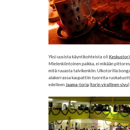
Yksi uusista käyntikohteista oli
Keskustori
Mielenkiintoinen paikka, ei mikään pittores
mitä ruuasta talvikenkiin. Ulkotorilla bongas
alakerrassa kaupattiin tuoreita ruokatuott
edelleen
Jaama-toria
(
torin virallinen sivu
)