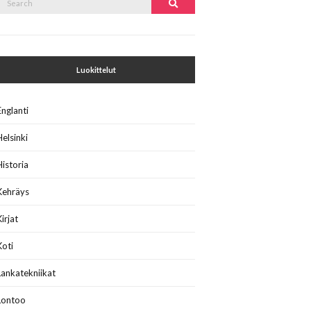
Search
or:
Luokittelut
Englanti
Helsinki
Historia
Kehräys
Kirjat
Koti
Lankatekniikat
Lontoo