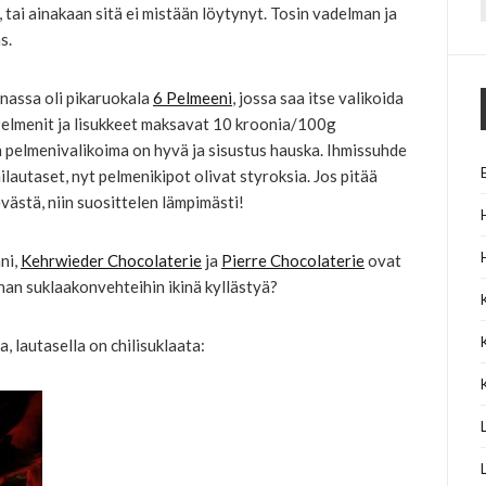
tai ainakaan sitä ei mistään löytynyt. Tosin vadelman ja
f
s.
nassa oli pikaruokala
6 Pelmeeni
, jossa saa itse valikoida
. Pelmenit ja lisukkeet maksavat 10 kroonia/100g
in pelmenivalikoima on hyvä ja sisustus hauska. Ihmissuhde
nilautaset, nyt pelmenikipot olivat styroksia. Jos pitää
evästä, niin suosittelen lämpimästi!
ni,
Kehrwieder Chocolaterie
ja
Pierre Chocolaterie
ovat
ohan suklaakonvehteihin ikinä kyllästyä?
 lautasella on chilisuklaata: