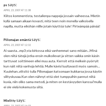
says:
ps
APRIL 23, 2007 AT 11:08
Kiitos kommentista, testailenpa nappeja jossain vaiheessa. Mietin
kyllä samaan aikaan kovasti, mitä teen noin monella valkoisella
napilla, mutta eiköhän niille jotain käyttöä tule! Pirteämpää päivää!
says:
Piilomajan emäntä
APRIL 23, 2007 AT 12:32
Ai saasta…mp3;sta kirkossa eikä vanhemmat sano mitään…MInä
olen niitä tätejä jotka ensin mulkoilevat ja sitten vaikka omin käsin
tarttuvat soittimeen ellei muu auta. Kerroit että melkein pyörryit
kun näit niitä vanhoja lehtiä. Mulle kävisi luultavasti myös samoin…
Kuulehan..viitsitö tulla Piilomajaan katsomaan kukkaroa jossa käytin
silityskuvaa.Kun olen nähnyt että olet tumppuihin pannut niitä
kuvia, niin oliko sama metodi, ja miten on kestävyyden kanssa?mulla
ei ole vielä kokemusta siitä.
says:
Mielitty
APRIL 23, 2007 AT 16:03