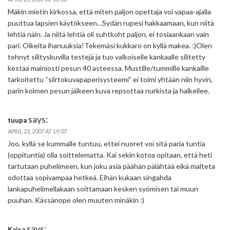
Mäkin mietin kirkossa, että miten paljon opettaja voi vapaa-ajalla
puuttua lapsien käytökseen…Sydän rupesi hakkaamaan, kun niitä
lehtiä näin. Ja niitä lehtiä oli suhtkoht paljon, ei tosiaankaan vain
pari. Oikeita ihanuuksia!Tekemäsi kukkaro on kyllä makea. :)Olen
tehnyt silityskuvilla testejä ja tuo valkoiselle kankaalle silitetty
kestää mainiosti pesun 40 asteessa. Mustille/tummille kankaille
tarkoitettu “siirtokuvapaperisysteemi” ei toimi yhtään niin hyvin,
parin kolmen pesun jälkeen kuva repsottaa nurkista ja halkeilee.
says:
tuupa
APRIL 23, 2007 AT 19:07
Joo, kyllä se kummalle tuntuu, ettei nuoret voi sitä paria tuntia
(oppituntia) olla soittelematta. Kai sekin kotoa opitaan, että heti
tartutaan puhelimeen, kun joku asia päähän pälähtää eikä malteta
odottaa sopivampaa hetkeä. Eihän kukaan singahda
lankapuhelimellakaan soittamaan kesken syömisen tai muun
puuhan. Kässänope olen muuten minäkin :)
says:
Kaisa