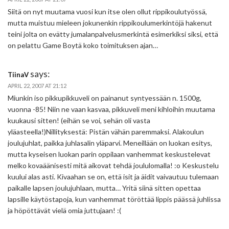
Siitä on nyt muutama vuosi kun itse olen ollut rippikoulutyössä,
mutta muistuu mieleen jokunenkin rippikoulumerkintöjä hakenut
teini jolta on evätty jumalanpalvelusmerkintä esimerkiksi siksi, että
on pelattu Game Boytä koko toimituksen ajan…
says:
TiinaV
APRIL 22, 2007 AT 21:12
Miunkin iso pikkupikkuveli on painanut syntyessään n. 1500g,
vuonna -85! Niin ne vaan kasvaa, pikkuveli meni kihloihin muutama
kuukausi sitten! (eihän se voi, sehän oli vasta
yläasteella!)Nillityksestä: Pistän vähän paremmaksi. Alakoulun
joulujuhlat, paikka juhlasalin yläparvi. Meneillään on luokan esitys,
mutta kyseisen luokan parin oppilaan vanhemmat keskustelevat
melko kovaäänisesti mitä aikovat tehdä joululomalla! :o Keskustelu
kuului alas asti. Kivaahan se on, että isit ja äidit vaivautuu tulemaan
paikalle lapsen joulujuhlaan, mutta… Yritä siinä sitten opettaa
lapsille käytöstapoja, kun vanhemmat töröttää lippis päässä juhlissa
ja höpöttävät vielä omia juttujaan! :(