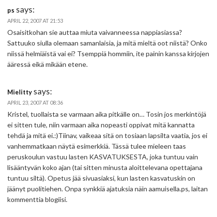
says:
ps
APRIL 22, 2007 AT 21:53
Osaisitkohan sie auttaa miuta vaivanneessa nappiasiassa?
Sattuuko siulla olemaan samanlaisia, ja mitä mieltä oot niistä? Onko
niissä helmiäistä vai ei? Tsemppiä hommiin, ite painin kanssa kirjojen
ääressä eikä mikään etene.
says:
Mielitty
APRIL 23, 2007 AT 08:36
Kristel, tuollaista se varmaan aika pitkälle on… Tosin jos merkintöjä
ei sitten tule, niin varmaan aika nopeasti oppivat mitä kannatta
tehdä ja mitä ei.:)Tiinav, vaikeaa sitä on tosiaan lapsilta vaatia, jos ei
vanhemmatkaan näytä esimerkkiä. Tässä tulee mieleen taas
peruskoulun vastuu lasten KASVATUKSESTA, joka tuntuu vain
lisääntyvän koko ajan (tai sitten minusta aloittelevana opettajana
tuntuu siltä). Opetus jää sivuasiaksi, kun lasten kasvatuskin on
jäänyt puolitiehen. Onpa synkkiä ajatuksia näin aamuisella.ps, laitan
kommenttia blogiisi.