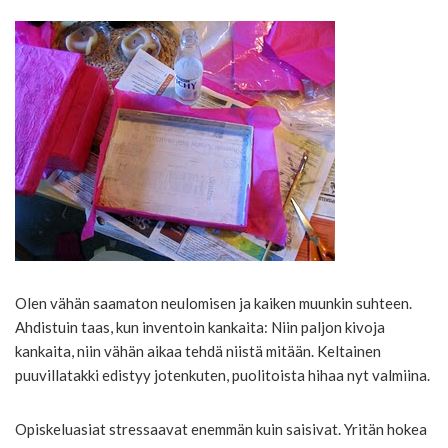
Olen vähän saamaton neulomisen ja kaiken muunkin suhteen.
Ahdistuin taas, kun inventoin kankaita: Niin paljon kivoja
kankaita, niin vähän aikaa tehdä niistä mitään. Keltainen
puuvillatakki edistyy jotenkuten, puolitoista hihaa nyt valmiina.
Opiskeluasiat stressaavat enemmän kuin saisivat. Yritän hokea