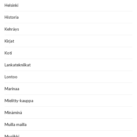
Helsinki
Historia
Kehräys
Kirjat
Koti
Lankatekniikat
Lontoo
Marinaa
Mielitty-kauppa
Minäminä
Muilla mailla
Musiikki