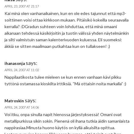
APRIL 23, 2007 AT 21:17
Kai minä olen vanhanaikainen, kun en ole edes tajunnut että mp3-
soittimen voisi ottaa kirkkoon mukaan. Pitäisikö kokeilla seuraavalla
kerralla? :DGradun suhteen voin lohduttaa, että minä omaani
aikanaan tehdessä käsikirjoitin ja tuotin välissä yhden näytelmänkin
ja silti valmistuin saman kalenterivuoden kuluessa. Eli suomeksi:
äkkiä se sitten maailmaan putkahtaa kun on tullakseen! ;)
says:
ihanasonja
APRIL 24, 2007 AT 11:02
Nappilaatikosta tulee mieleen se kun ennen vanhaan kävi pikku
tyttönä ostamassa kioskilta irttiksiä. “Mä ottaisin noita markalla” :)
says:
Matroskin
APRIL 24, 2007 AT 14:06
Voi itku, onpa sinulla napit hienossa järjestyksessä! Omani ovat
metallipurkissa sikin sokin. Pienenä oli ihana tutkia äidin samanlaista
nappirasiaa.Minusta huono käytös on kyllä aikuisilta opittua.