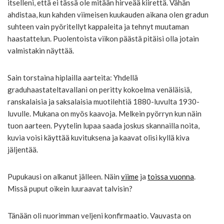
itselleni, että ei tässä ole mitään hirveää kiirettä. Vähän
ahdistaa, kun kahden viimeisen kuukauden aikana olen gradun
suhteen vain pyöritellyt kappaleita ja tehnyt muutaman
haastattelun. Puolentoista viikon päästä pitäisi olla jotain
valmistakin näyttää.
Sain torstaina hiplailla aarteita: Yhdellä
graduhaastateltavallani on peritty kokoelma venäläisiä,
ranskalaisia ja saksalaisia muotilehtiä 1880-luvulta 1930-
luvulle. Mukana on myös kaavoja. Melkein pyörryn kun näin
tuon aarteen. Pyytelin lupaa saada joskus skannailla noita,
kuvia voisi käyttää kuvituksena ja kaavat olisi kyllä kiva
jäljentää.
Pupukausi on alkanut jälleen. Näin
viime
ja
toissa vuonna
.
Missä puput oikein luuraavat talvisin?
Tänään oli nuorimman veljeni konfirmaatio. Vauvasta on