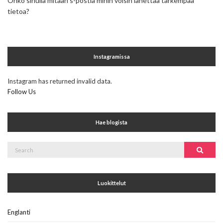
Onko sinulla mitään s-postia mihin voisin lähettää tarkempaa
tietoa?
Instagramissa
Instagram has returned invalid data.
Follow Us
Hae blogista
Search
Search
for:
Luokittelut
Englanti