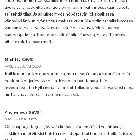
Lastenvaunujen kanssa liikkuessa huomaa, että teinit ovat ihan
avuliaita ja keski-ikäiset tädit tylyimpiä. Ei vahingossakaan auteta
tai tehdä tilaa. Ja aikuiset myös höpöttävät joka paikassa
kännykkään kun työnantaja maksaa kulut.Me oltiin talvella kirkossa
vauvan kanssa. Vauva kannusti iloisesti vauvakielellä pappia
saarnanpidossa. Pari tätiä mulkoili niin vihaisina, että piti mennä
pihalle odottamaan muita.
says:
Mielitty
APRIL 25, 2007 AT 10:58
Kaikki muu on kotona sotkussa, mutta napit, ompelutarvikkeet ja
neulepuikot järjestyksessä. Kertookohan tämä jotain
arvostuksesta?Kyllä minusta on kohteliasta viedä itkevä lapsi ulos,
mutta vauvankielessä ei ole mitään vikaa.
says:
Anonymous
MAY 3, 2007 AT 11:59
Olisi nappeja tarjolla jos vain kelpaa. Itse en niillä tee mitään ja
roskiinkaan ei viitsisi heittää eikä kirppari tai huuto.net oikein iske.