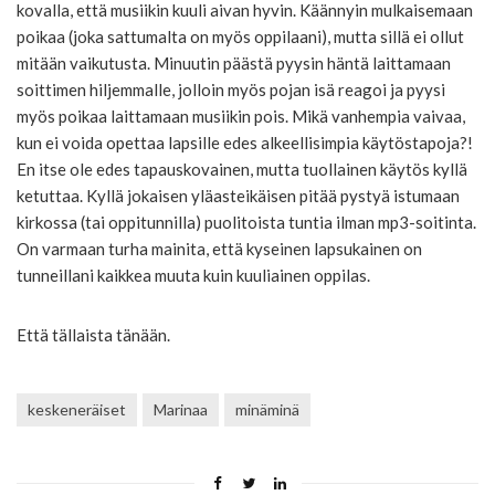
kovalla, että musiikin kuuli aivan hyvin. Käännyin mulkaisemaan
poikaa (joka sattumalta on myös oppilaani), mutta sillä ei ollut
mitään vaikutusta. Minuutin päästä pyysin häntä laittamaan
soittimen hiljemmalle, jolloin myös pojan isä reagoi ja pyysi
myös poikaa laittamaan musiikin pois. Mikä vanhempia vaivaa,
kun ei voida opettaa lapsille edes alkeellisimpia käytöstapoja?!
En itse ole edes tapauskovainen, mutta tuollainen käytös kyllä
ketuttaa. Kyllä jokaisen yläasteikäisen pitää pystyä istumaan
kirkossa (tai oppitunnilla) puolitoista tuntia ilman mp3-soitinta.
On varmaan turha mainita, että kyseinen lapsukainen on
tunneillani kaikkea muuta kuin kuuliainen oppilas.
Että tällaista tänään.
keskeneräiset
Marinaa
minäminä