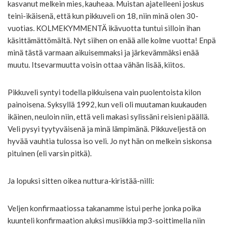
kasvanut melkein mies, kauheaa. Muistan ajatelleeni joskus
teini-ikäisenä, että kun pikkuveli on 18, niin minä olen 30-
vuotias. KOLMEKYMMENTÄ ikävuotta tuntui silloin ihan
käsittämättömältä. Nyt siihen on enää alle kolme vuotta! Enpä
minä tästä varmaan aikuisemmaksi ja järkevämmäksi enää
muutu. Itsevarmuutta voisin ottaa vähän lisää, kiitos.
Pikkuveli syntyi todella pikkuisena vain puolentoista kilon
painoisena. Syksyllä 1992, kun veli oli muutaman kuukauden
ikäinen, neuloin niin, että veli makasi sylissäni reisieni päällä.
Veli pysyi tyytyväisenä ja minä lämpimänä. Pikkuveljestä on
hyvää vauhtia tulossa iso veli. Jo nyt hän on melkein siskonsa
pituinen (eli varsin pitkä).
Ja lopuksi sitten oikea nuttura-kiristää-nilli:
Veljen konfirmaatiossa takanamme istui perhe jonka poika
kuunteli konfirmaation aluksi musiikkia mp3-soittimella niin