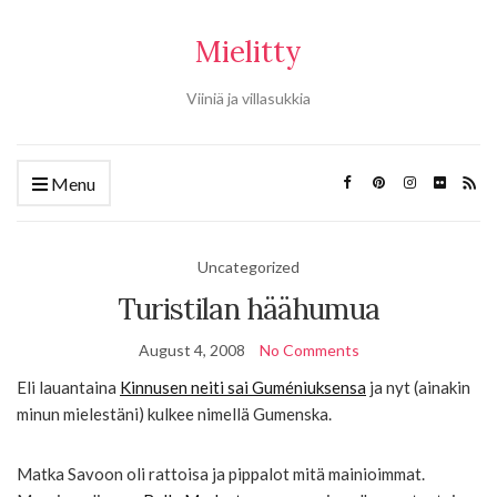
Mielitty
Viiniä ja villasukkia
Menu
Uncategorized
Turistilan häähumua
August 4, 2008
No Comments
Eli lauantaina
Kinnusen neiti sai Guméniuksensa
ja nyt (ainakin
minun mielestäni) kulkee nimellä Gumenska.
Matka Savoon oli rattoisa ja pippalot mitä mainioimmat.