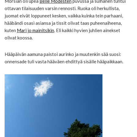
Morsian oli upea
Belle Modesten
puvussa ja sulhanen tuntui
ottavan tilaisuuden varsin rennosti. Ruoka oli herkullista,
juomat eivät loppuneet kesken, vaikka kuinka tein parhaani,
hääbändi osasi asiansa ja tissit olivat taas puheenaiheena,
kuten
Mari jo mainitsikin
. Eli kaikki hyvien juhlien ainekset
olivat koossa.
Hääpäivän aamuna paistoi aurinko ja muutenkin sää suosi:
onnensade tuli vasta hääväen ehdittyä sisälle hääpaikkaan.