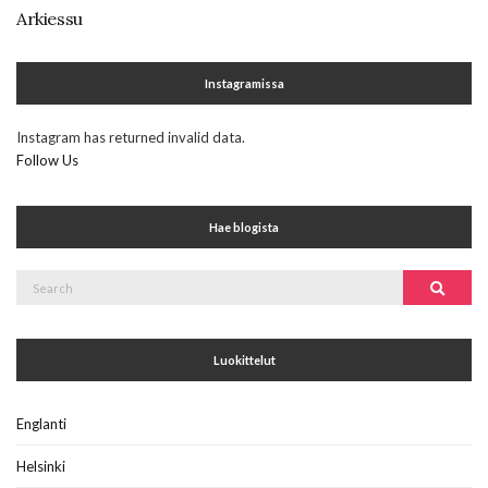
Arkiessu
Instagramissa
Instagram has returned invalid data.
Follow Us
Hae blogista
Search
Search
for:
Luokittelut
Englanti
Helsinki